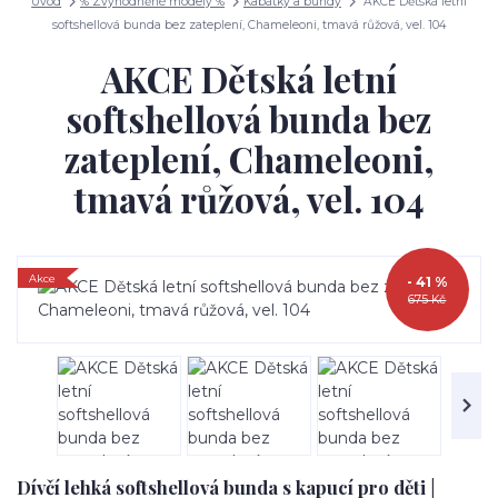
Úvod
% Zvýhodněné modely %
Kabátky a bundy
AKCE Dětská letní
softshellová bunda bez zateplení, Chameleoni, tmavá růžová, vel. 104
AKCE Dětská letní
softshellová bunda bez
zateplení, Chameleoni,
tmavá růžová, vel. 104
Akce
- 41 %
675 Kč
Dívčí lehká softshellová bunda s kapucí pro děti |