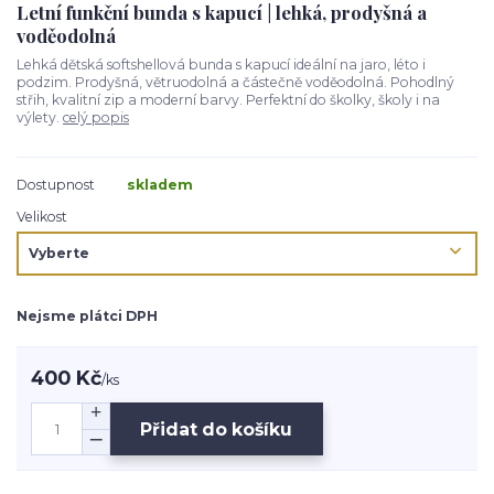
Letní funkční bunda s kapucí | lehká, prodyšná a
voděodolná
Lehká dětská softshellová bunda s kapucí ideální na jaro, léto i
podzim. Prodyšná, větruodolná a částečně voděodolná. Pohodlný
střih, kvalitní zip a moderní barvy. Perfektní do školky, školy i na
výlety.
celý popis
Dostupnost
skladem
Velikost
Nejsme plátci DPH
400 Kč
/
ks
Přidat do košíku