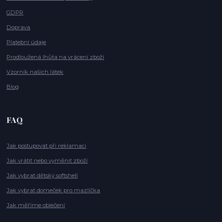
GDPR
Doprava
Platební údaje
Prodloužená lhůta na vrácení zboží
Vzorník našich látek
Blog
FAQ
Jak postupovat při reklamaci
Jak vrátit nebo vyměnit zboží
Jak vybrat dětský softshell
Jak vybrat domeček pro mazlíčka
Jak měříme oblečení