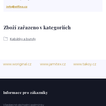
info@elfino.cz
Zboží zařazeno v kategoriích
Kabátky a bundy
www.woriginal.cz
www.jamitex.cz
www.takoy.cz
Informace pro zákazníky
Všeobecné obchodní podmínky