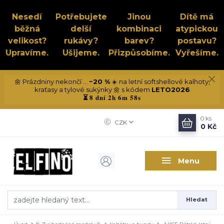
Nesedí
Potřebujete
Jinou
Dítě má
běžná
delší
kombinaci
atypickou
velikost?
rukávy?
barev?
postavu?
Upravíme.
Ušijeme.
Přizpůsobíme.
Vyřešíme.
🌼 Prázdniny nekončí ...
−20 %
☀️ na letní softshellové kalhoty,
kraťasy a tylové sukýnky 🌼 s kódem
LETO2026
8 dní 2h 6m 57s
⏳
0
ks
CZK
0 Kč
Menu
Hledat