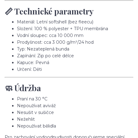
📏 Technické parametry
Materiál: Letní softshell (bez fleecu)
Složení: 100 % polyester + TPU membrána
Vodní sloupec: cca 10 000 mm
Prodyšnost: cca 3 000 g/m²/24 hod
Typ: Nezateplená bunda
Zapínání: Zip po celé délce
Kapuce: Pevná
Určení: Děti
🧼 Údržba
Praní na 30 °C
Nepoužívat aviváž
Nesušit v sušičce
Nežehlit
Nepoužívat bělidla
Pro zachování vodoodpudivosti doporučujeme speciální