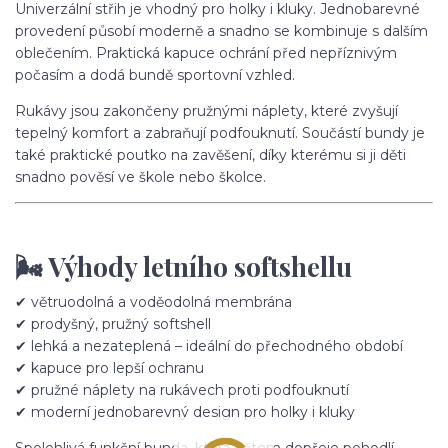
Univerzální střih je vhodný pro holky i kluky. Jednobarevné
provedení působí moderně a snadno se kombinuje s dalším
oblečením. Praktická kapuce ochrání před nepříznivým
počasím a dodá bundě sportovní vzhled.
Rukávy jsou zakončeny pružnými náplety, které zvyšují
tepelný komfort a zabraňují podfouknutí. Součástí bundy je
také praktické poutko na zavěšení, díky kterému si ji děti
snadno pověsí ve škole nebo školce.
🌬️ Výhody letního softshellu
✔ větruodolná a voděodolná membrána
✔ prodyšný, pružný softshell
✔ lehká a nezateplená – ideální do přechodného období
✔ kapuce pro lepší ochranu
✔ pružné náplety na rukávech proti podfouknutí
✔ moderní jednobarevný design pro holky i kluky
Spolehlivá funkční bunda, která dětem dopřeje pohodlí,