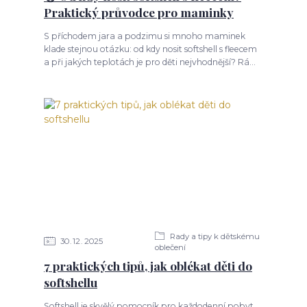
Praktický průvodce pro maminky
S příchodem jara a podzimu si mnoho maminek
klade stejnou otázku: od kdy nosit softshell s fleecem
a při jakých teplotách je pro děti nejvhodnější? Rá...
Rady a tipy k dětskému
30
12
2025
oblečení
7 praktických tipů, jak oblékat děti do
softshellu
Softshell je skvělý pomocník pro každodenní pobyt