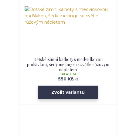
Dětské zimní kalhoty s medvídkovou
podšívkou, šedý melange se světle růžovým
nápletem
SKLADEM
550 Kč
/
ks
Zvolit variantu