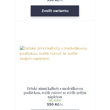
/
ks
Zvolit variantu
Dětské zimní kalhoty s medvídkovou
podšívkou, světle růžové se světle šedým
nápletem
SKLADEM
550 Kč
/
ks