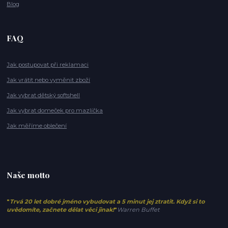
Blog
FAQ
Jak postupovat při reklamaci
Jak vrátit nebo vyměnit zboží
Jak vybrat dětský softshell
Jak vybrat domeček pro mazlíčka
Jak měříme oblečení
Naše motto
"
Trvá 20 let dobré jméno vybudovat a 5 minut jej ztratit. Když si to
uvědomíte, začnete dělat věci jinak!
"
Warren Buffet