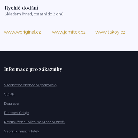
Rychlé dodání
Skladem ihned, ostatní do 3 dnů
www.woriginal.cz
www.jamitex.cz
www.takoy.cz
Informace pro zákazníky
Všeobecné obchodní podmínky
GDPR
Doprava
Platební údaje
Prodloužená lhůta na vrácení zboží
Vzorník našich látek