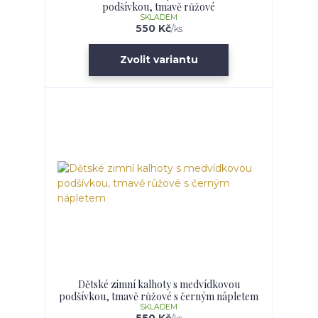
podšívkou, tmavě růžové
SKLADEM
550 Kč
/
ks
Zvolit variantu
Dětské zimní kalhoty s medvídkovou
podšívkou, tmavě růžové s černým nápletem
SKLADEM
550 Kč