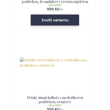
podšívkou, levandulové s černým nápletem
SKLADEM
550 Kč
/
ks
Zvolit variantu
Dětské zimní kalhoty s medvídkovou
podšívkou, oranžové
SKLADEM
550 Kč
/
ks