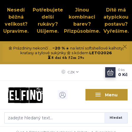
Nesedí
Potřebujete
Jinou
Dítě má
běžná
delší
kombinaci
atypickou
velikost?
rukávy?
barev?
postavu?
Upravíme.
Ušijeme.
Přizpůsobíme.
Vyřešíme.
🌼 Prázdniny nekončí ...
−20 %
☀️ na letní softshellové kalhoty,
kraťasy a tylové sukýnky 🌼 s kódem
LETO2026
8 dní 6h 52m 28s
⏳
0
ks
CZK
0 Kč
Menu
Hledat