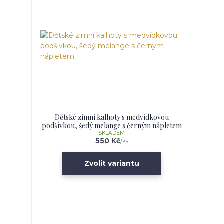
Dětské zimní kalhoty s medvídkovou
podšívkou, šedý melange s černým nápletem
SKLADEM
550 Kč
/
ks
Zvolit variantu