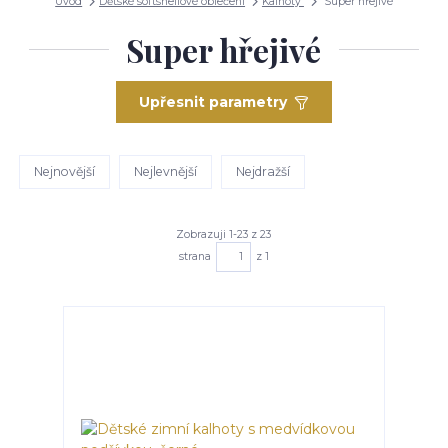
Úvod
Dětské softshellové oblečení
Kalhoty
Super hřejivé
Super hřejivé
Upřesnit parametry
Nejnovější
Nejlevnější
Nejdražší
Zobrazuji 1-23 z 23
strana
z 1