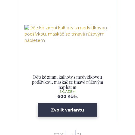
Dětské zimní kalhoty s medvídkovou
podšívkou, maskáč se tmavě růžovým
nápletem
SKLADEM
600 Kč
/
ks
Zvolit variantu
strana
z 1