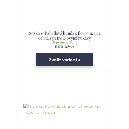
Dětská softshellová bunda s fleecem, Les,
černá s petrolejovými rukávy
Ušijeme do 3 dnů
800 Kč
/
ks
Zvolit variantu