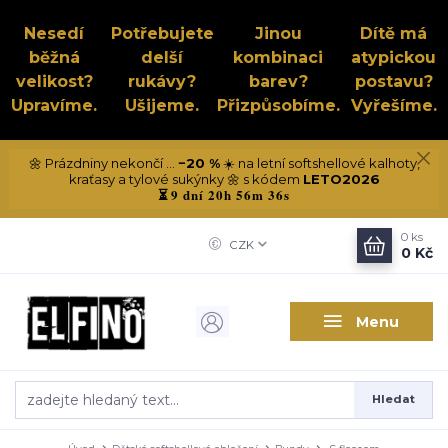
Nesedí
Potřebujete
Jinou
Dítě má
běžná
delší
kombinaci
atypickou
velikost?
rukávy?
barev?
postavu?
Upravíme.
Ušijeme.
Přizpůsobíme.
Vyřešíme.
🌼 Prázdniny nekončí ...
−20 %
☀️ na letní softshellové kalhoty,
kraťasy a tylové sukýnky 🌼 s kódem
LETO2026
9 dní 20h 56m 35s
⏳
0
ks
CZK
0 Kč
Menu
Hledat