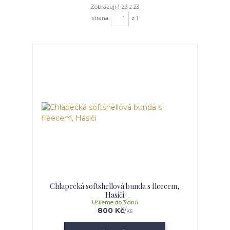
Zobrazuji 1-23 z 23
strana
z 1
Chlapecká softshellová bunda s fleecem,
Hasiči
Ušijeme do 3 dnů
800 Kč
/
ks