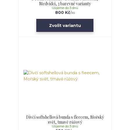
Medvídci, 3 barevné varianty
Ušijeme do 3 dnů
800 Kč
/
ks
Zvolit variantu
Dívčí softshellová bunda s fleecem, Mořský
svět, tmavě růžový
Ušijeme do 3 dnů