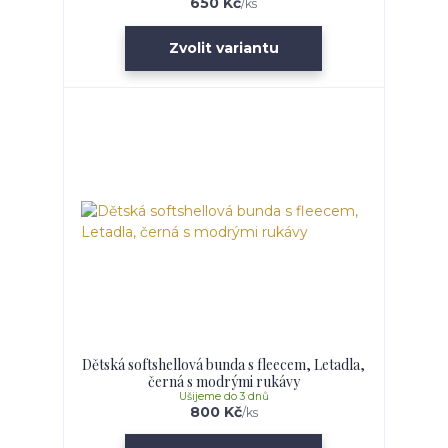
650 Kč
/
ks
Zvolit variantu
Dětská softshellová bunda s fleecem, Letadla,
černá s modrými rukávy
Ušijeme do 3 dnů
800 Kč
/
ks