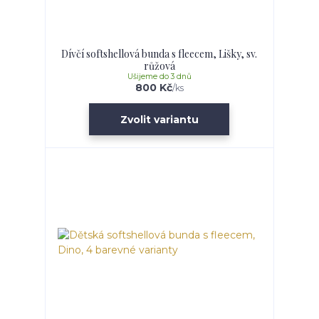
Dívčí softshellová bunda s fleecem, Lišky, sv.
růžová
Ušijeme do 3 dnů
800 Kč
/
ks
Zvolit variantu