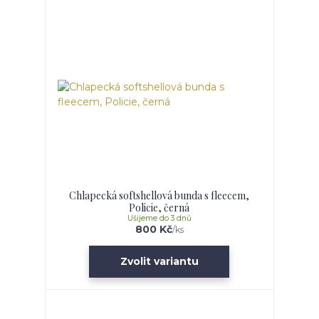
Chlapecká softshellová bunda s fleecem,
Policie, černá
Ušijeme do 3 dnů
800 Kč
/
ks
Zvolit variantu