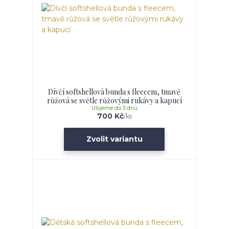
Dívčí softshellová bunda s fleecem, tmavě
růžová se světle růžovými rukávy a kapucí
Ušijeme do 3 dnů
700 Kč
/
ks
Zvolit variantu