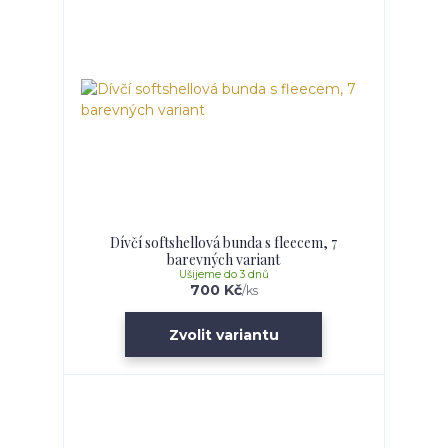
Dívčí softshellová bunda s fleecem, 7
barevných variant
Ušijeme do 3 dnů
700 Kč
/
ks
Zvolit variantu