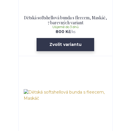
Dětská softshellová bunda s fleecem, Maskáč,
7 barevných variant
Ušijeme do 3 dnů
800 Kč
/
ks
Zvolit variantu