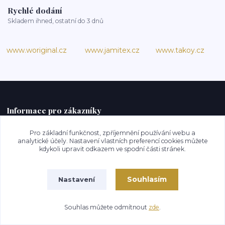
Rychlé dodání
Skladem ihned, ostatní do 3 dnů
www.woriginal.cz
www.jamitex.cz
www.takoy.cz
Informace pro zákazníky
Pro základní funkčnost, zpříjemnění používání webu a
Všeobecné obchodní podmínky
analytické účely. Nastavení vlastních preferencí cookies můžete
kdykoli upravit odkazem ve spodní části stránek.
GDPR
Doprava
Souhlasím
Nastavení
Platební údaje
Prodloužená lhůta na vrácení zboží
Souhlas můžete odmítnout
zde
.
Vzorník našich látek