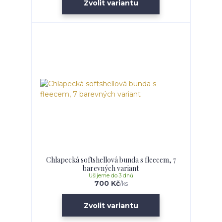
Zvolit variantu
Chlapecká softshellová bunda s fleecem, 7
barevných variant
Ušijeme do 3 dnů
700 Kč
/
ks
Zvolit variantu