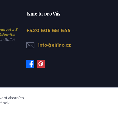
Jsme tu pro Vás
udovat a 5
+420 606 651 645
vědomíte,
n Buffet
info@elfino.cz
ení vlastních
ránek.