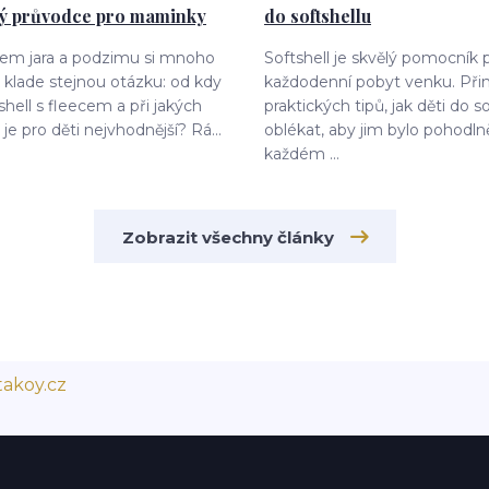
ký průvodce pro maminky
do softshellu
dem jara a podzimu si mnoho
Softshell je skvělý pomocník 
klade stejnou otázku: od kdy
každodenní pobyt venku. Při
shell s fleecem a při jakých
praktických tipů, jak děti do s
je pro děti nejvhodnější? Rá...
oblékat, aby jim bylo pohodln
každém ...
Zobrazit všechny články
akoy.cz