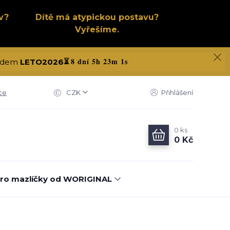
v?
Dítě má atypickou postavu?
Vyřešíme.
8 dní 5h 23m 1s
 kódem
LETO2026
⏳
ce
CZK
Přihlášení
0
ks
0 Kč
ro mazlíčky od WORIGINAL