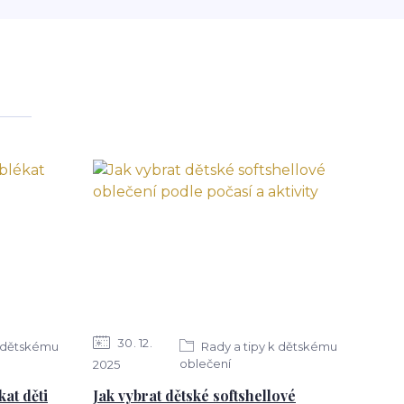
30
12
k dětskému
Rady a tipy k dětskému
oblečení
2025
kat děti
Jak vybrat dětské softshellové