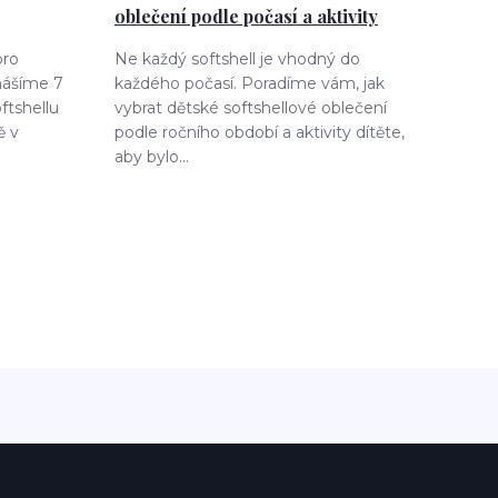
oblečení podle počasí a aktivity
pro
Ne každý softshell je vhodný do
nášíme 7
každého počasí. Poradíme vám, jak
oftshellu
vybrat dětské softshellové oblečení
ě v
podle ročního období a aktivity dítěte,
aby bylo...