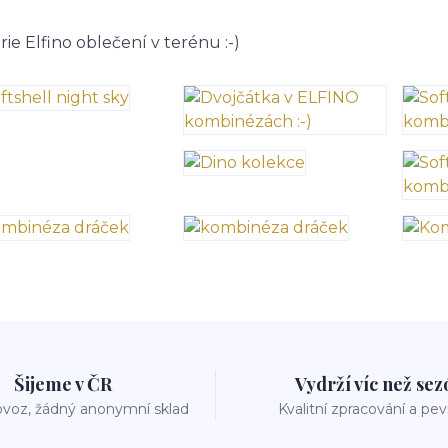
rie Elfino oblečení v terénu :-)
Šijeme v ČR
Vydrží víc než se
voz, žádný anonymní sklad
Kvalitní zpracování a pe