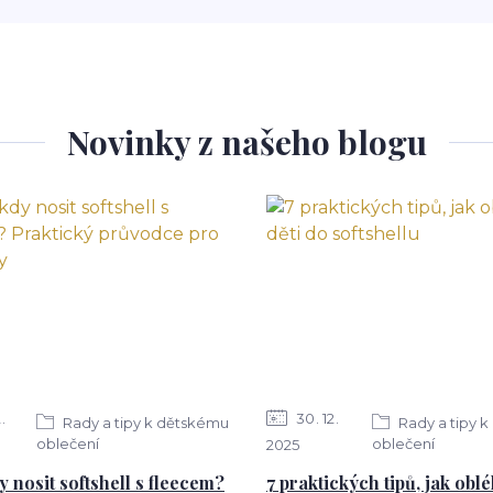
Novinky z našeho blogu
2
30
12
Rady a tipy k dětskému
Rady a tipy 
oblečení
oblečení
2025
y nosit softshell s fleecem?
7 praktických tipů, jak oblé