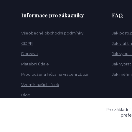
Informace pro zákazníky
FAQ
Všeobecné obchodní podmínky
Jak postup
GDPR
Jak vrátit
Doprava
Jak vybrat
Platební údaje
Jak vybra
Prodloužená lhůta na vrácení zboží
Jak měřím
Vzorník našich látek
Blog
Pro základní
prefe