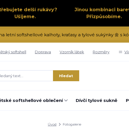
třebujete delší rukávy?
Jinou kombinaci bare
Ušijeme.
Přizpůsobíme.
na letní softshellové kalhoty, kraťasy a tylové sukýnky 🌼 s
ětský softshell
Doprava
Vzorník látek
Rozměry
Ví
Hledat
tské softshellové oblečení
Dívčí tylové sukně
P
Úvod
Fotogalerie