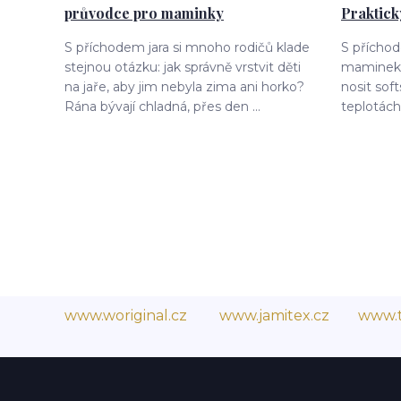
průvodce pro maminky
Praktic
S příchodem jara si mnoho rodičů klade
S přícho
stejnou otázku: jak správně vrstvit děti
maminek 
na jaře, aby jim nebyla zima ani horko?
nosit soft
Rána bývají chladná, přes den ...
teplotách 
www.woriginal.cz
www.jamitex.cz
www.t