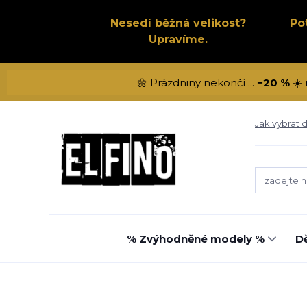
Nesedí běžná velikost?
Po
Upravíme.
🌼 Prázdniny nekončí ...
−20 %
☀️ 
Jak vybrat d
% Zvýhodněné modely %
Dě