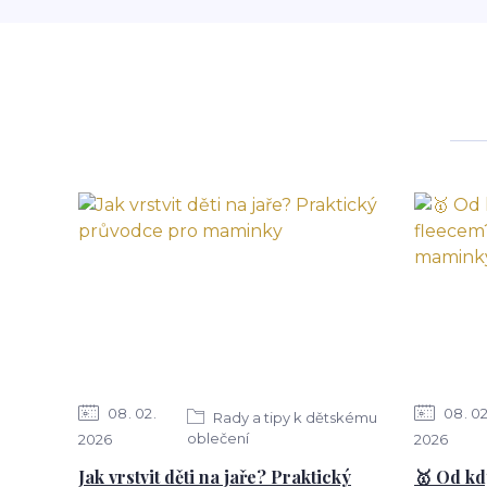
08
02
08
0
Rady a tipy k dětskému
oblečení
2026
2026
Jak vrstvit děti na jaře? Praktický
🥇 Od kd