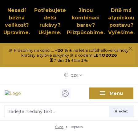
Nesedí
Potřebujete
Jinou
Dítě má
běžná
delší
kombinaci
atypickou
velikost?
rukávy?
barev?
postavu?
Upravíme.
Ušijeme.
Přizpůsobíme.
Vyřešíme.
🌼 Prázdniny nekončí ...
−20 %
☀️ na letní softshellové kalhoty,
kraťasy a tylové sukýnky 🌼 s kódem
LETO2026
7 dní 2h 41m 23s
⏳
CZK
Menu
Hledat
Úvod
Doprava