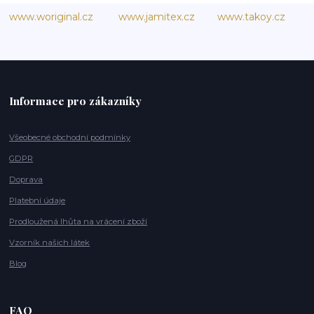
www.woriginal.cz
www.jamitex.cz
www.takoy.cz
Informace pro zákazníky
Všeobecné obchodní podmínky
GDPR
Doprava
Platební údaje
Prodloužená lhůta na vrácení zboží
Vzorník našich látek
Blog
FAQ