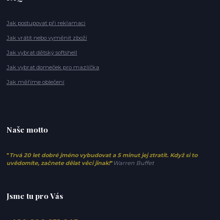
Jak postupovat při reklamaci
Jak vrátit nebo vyměnit zboží
Jak vybrat dětský softshell
Jak vybrat domeček pro mazlíčka
Jak měříme oblečení
Naše motto
"
Trvá 20 let dobré jméno vybudovat a 5 minut jej ztratit. Když si to
uvědomíte, začnete dělat věci jinak!
"
Warren Buffet
Jsme tu pro Vás