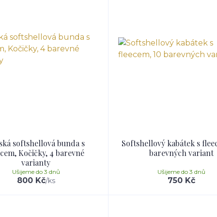
ská softshellová bunda s
Softshellový kabátek s flee
ecem, Kočičky, 4 barevné
barevných variant
varianty
Ušijeme do 3 dnů
Ušijeme do 3 dnů
800 Kč
750 Kč
/
ks