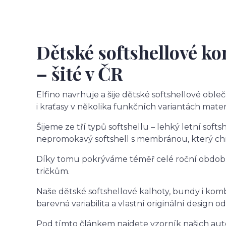
Dětské softshellové ko
– šité v ČR
Elfino navrhuje a šije dětské softshellové oble
i kraťasy v několika funkčních variantách mater
Šijeme ze tří typů softshellu – lehký letní soft
nepromokavý softshell s membránou, který ch
Díky tomu pokrýváme téměř celé roční období 
tričkům.
Naše dětské softshellové kalhoty, bundy i komb
barevná variabilita a vlastní originální design 
Pod tímto článkem najdete vzorník našich aut