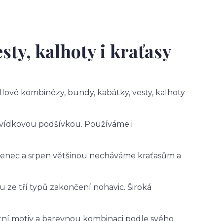
sty, kalhoty i kraťasy
llové kombinézy, bundy, kabátky, vesty, kalhoty
 medvídkovou podšívkou. Používáme i
rvenec a srpen většinou necháváme kraťasům a
u ze tří typů zakončení nohavic. Široká
tní motiv a barevnou kombinaci podle svého