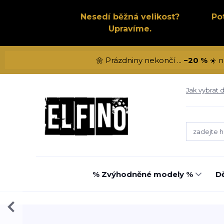
Nesedí běžná velikost?
Po
Upravíme.
🌼 Prázdniny nekončí ...
−20 %
☀️ n
Jak vybrat d
% Zvýhodněné modely %
Dě