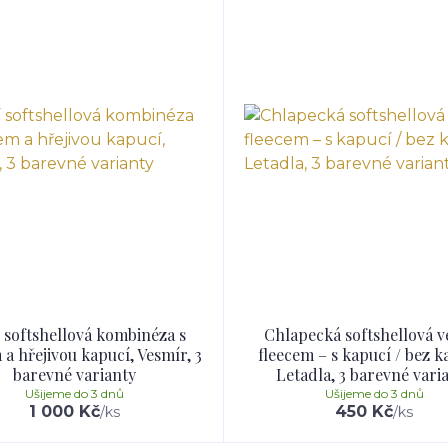
 softshellová kombinéza s
Chlapecká softshellová ve
 a hřejivou kapucí, Vesmír, 3
fleecem – s kapucí / bez k
barevné varianty
Letadla, 3 barevné vari
Ušijeme do 3 dnů
Ušijeme do 3 dnů
1 000 Kč
450 Kč
/
ks
/
ks