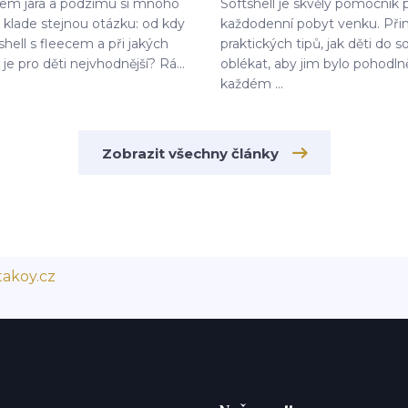
dem jara a podzimu si mnoho
Softshell je skvělý pomocník 
klade stejnou otázku: od kdy
každodenní pobyt venku. Při
shell s fleecem a při jakých
praktických tipů, jak děti do s
je pro děti nejvhodnější? Rá...
oblékat, aby jim bylo pohodln
každém ...
Zobrazit všechny články
akoy.cz