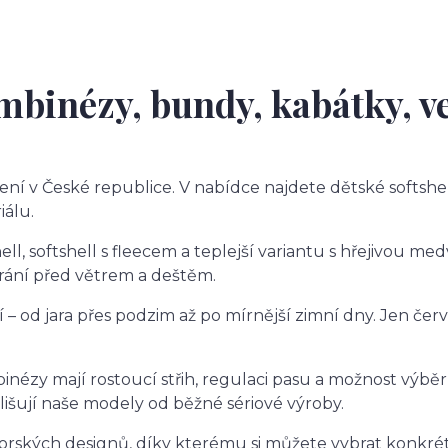
mbinézy, bundy, kabátky, ve
čení v České republice. V nabídce najdete dětské softshe
iálu.
shell, softshell s fleecem a teplejší variantu s hřejivou
rání před větrem a deštěm.
– od jara přes podzim až po mírnější zimní dny. Jen če
inézy mají rostoucí střih, regulaci pasu a možnost výběr
odlišují naše modely od běžné sériové výroby.
orských designů, díky kterému si můžete vybrat konkré