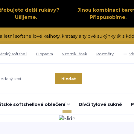
třebujete delší rukávy?
Jinou kombinaci bare
Ušijeme.
Přizpůsobíme.
a letní softshellové kalhoty, kraťasy a tylové sukýnky 🌼 s 
ětský softshell
Doprava
Vzorník látek
Rozměry
Ví
Hledat
tské softshellové oblečení
Dívčí tylové sukně
P