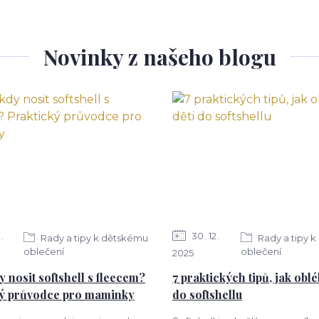
Novinky z našeho blogu
2
30
12
Rady a tipy k dětskému
Rady a tipy 
oblečení
oblečení
2025
y nosit softshell s fleecem?
7 praktických tipů, jak oblé
ký průvodce pro maminky
do softshellu