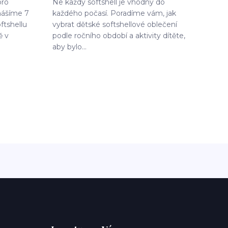
pro
Ne každý softshell je vhodný do
nášíme 7
každého počasí. Poradíme vám, jak
oftshellu
vybrat dětské softshellové oblečení
ě v
podle ročního období a aktivity dítěte,
aby bylo...