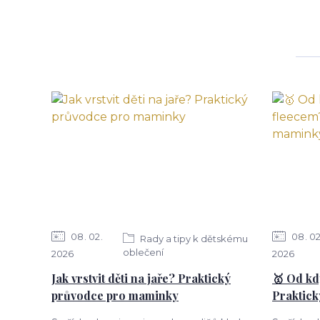
08
02
08
0
Rady a tipy k dětskému
oblečení
2026
2026
Jak vrstvit děti na jaře? Praktický
🥇 Od kd
průvodce pro maminky
Praktic