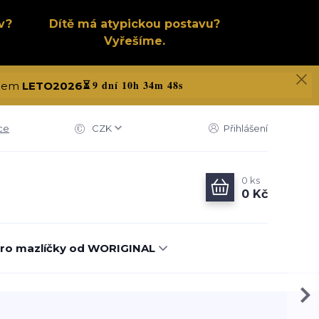
v?
Dítě má atypickou postavu?
Vyřešíme.
9 dní 10h 34m 47s
kódem
LETO2026
⏳
ce
CZK
Přihlášení
0
ks
0 Kč
ro mazlíčky od WORIGINAL