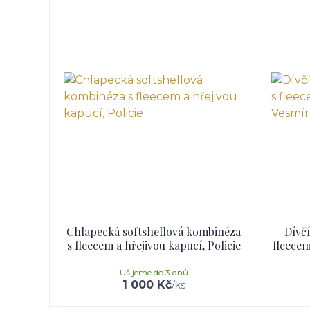
Chlapecká softshellová kombinéza
Dívčí
s fleecem a hřejivou kapucí, Policie
fleecem
Ušijeme do 3 dnů
1 000 Kč
/
ks