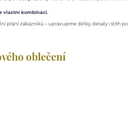
e vlastní kombinaci.
lní přání zákazníků – upravujeme délky, detaily i střih p
ového oblečení