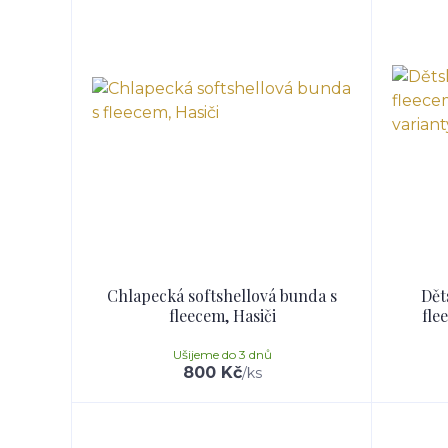
Chlapecká softshellová bunda s
Dět
fleecem, Hasiči
fle
Ušijeme do 3 dnů
800 Kč
/
ks