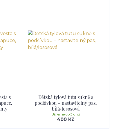
sta s
Dětská tylová tutu sukně s
apuce,
podšívkou – nastavitelný pas,
anty
bílá/lososová
Ušijeme do 3 dnů
400 Kč