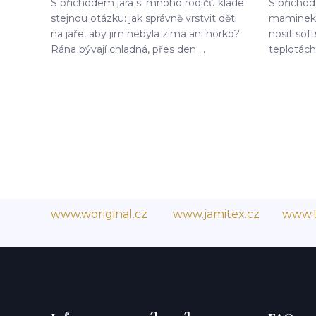
S příchodem jara si mnoho rodičů klade
S přícho
stejnou otázku: jak správně vrstvit děti
maminek 
na jaře, aby jim nebyla zima ani horko?
nosit soft
Rána bývají chladná, přes den ...
teplotách 
www.woriginal.cz
www.jamitex.cz
www.t