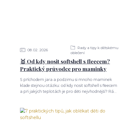
Rady a tipy k dětskému
08
02
2026
oblečení
🥇 Od kdy nosit softshell s fleecem?
Praktický průvodce pro maminky
S příchodem jara a podzimu si mnoho maminek
klade stejnou otázku: od kdy nosit softshell s fleecem
a při jakých teplotách je pro děti nejvhodnější? Rá...