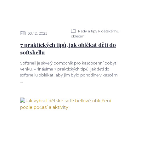
Rady a tipy k dětskému
30
12
2025
oblečení
7 praktických tipů, jak oblékat děti do
softshellu
Softshell je skvělý pomocník pro každodenní pobyt
venku. Přinášíme 7 praktických tipů, jak děti do
softshellu oblékat, aby jim bylo pohodlně v každém
...