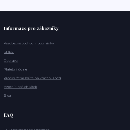
Informace pro zákazníky
Všeobecné obchodní podmínky
GDPR
Doprava
Platební údaje
Prodloužená lhůta na vrácení zboží
Vzorník našich látek
Blog
FAQ