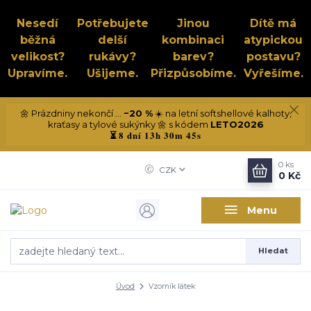
Nesedí
Potřebujete
Jinou
Dítě má
běžná
delší
kombinaci
atypickou
velikost?
rukávy?
barev?
postavu?
Upravíme.
Ušijeme.
Přizpůsobíme.
Vyřešíme.
🌼 Prázdniny nekončí ...
−20 %
☀️ na letní softshellové kalhoty,
kraťasy a tylové sukýnky 🌼 s kódem
LETO2026
8 dní 13h 30m 45s
⏳
0
ks
CZK
0 Kč
Menu
Hledat
Úvod
Vzorník látek