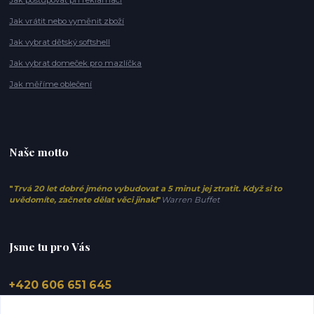
Jak postupovat při reklamaci
Jak vrátit nebo vyměnit zboží
Jak vybrat dětský softshell
Jak vybrat domeček pro mazlíčka
Jak měříme oblečení
Naše motto
"
Trvá 20 let dobré jméno vybudovat a 5 minut jej ztratit. Když si to
uvědomíte, začnete dělat věci jinak!
"
Warren Buffet
Jsme tu pro Vás
+420 606 651 645