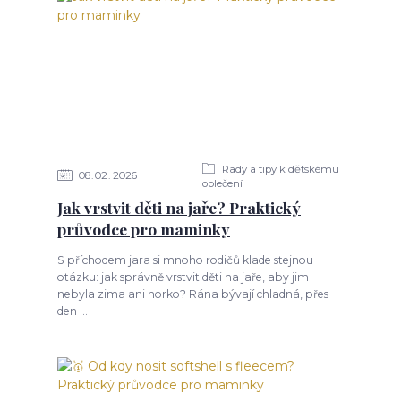
Rady a tipy k dětskému
08
02
2026
oblečení
Jak vrstvit děti na jaře? Praktický
průvodce pro maminky
S příchodem jara si mnoho rodičů klade stejnou
otázku: jak správně vrstvit děti na jaře, aby jim
nebyla zima ani horko? Rána bývají chladná, přes
den ...