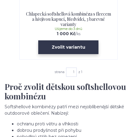
Chlapecká softshellová kombinéza s fleecem
a hřejivou kapucí, Medvídci, 3 barevné
varianty
Ušijeme do 3 dnů
1 000 Kč
/
ks
Zvolit variantu
strana
z 1
Proč zvolit dětskou softshellovou
kombinézu
Softshellové kombinézy patří mezi nejoblíbenější dětské
outdoorové oblečení. Nabízejí:
ochranu proti větru a vlhkosti
dobrou prodyšnost při pohybu
pohodlný střih bez omezení