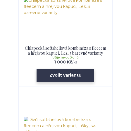
Chlapecká softshellová kombinéza s fleecem
a hřejivou kapucí, Les, 3 barevné varianty
Ušijeme do 3 dnů
1 000 Kč
/
ks
Zvolit variantu