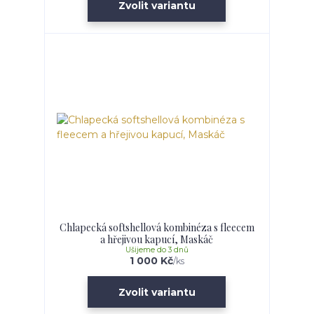
Zvolit variantu
Chlapecká softshellová kombinéza s fleecem
a hřejivou kapucí, Maskáč
Ušijeme do 3 dnů
1 000 Kč
/
ks
Zvolit variantu