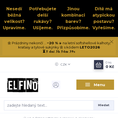
Nesedí
Potřebujete
Jinou
Dítě má
běžná
delší
kombinaci
atypickou
velikost?
rukávy?
barev?
postavu?
Upravíme.
Ušijeme.
Přizpůsobíme.
Vyřešíme.
🌼 Prázdniny nekončí ...
−20 %
☀️ na letní softshellové kalhoty,
kraťasy a tylové sukýnky 🌼 s kódem
LETO2026
5 dní 3h 54m 38s
⏳
0
ks
CZK
0 Kč
Menu
Hledat