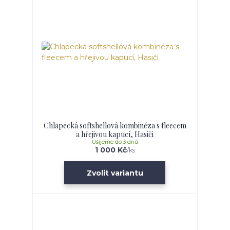
Chlapecká softshellová kombinéza s fleecem
a hřejivou kapucí, Hasiči
Ušijeme do 3 dnů
1 000 Kč
/
ks
Zvolit variantu