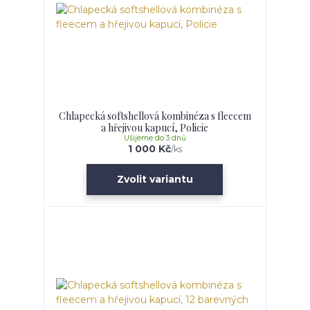
Chlapecká softshellová kombinéza s fleecem
a hřejivou kapucí, Policie
Ušijeme do 3 dnů
1 000 Kč
/
ks
Zvolit variantu