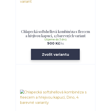
Chlapecká softshellová kombinéza s fleecem
a hřejivou kapucí, 12 barevných variant
Ušijeme do 3 dnů
900 Kč
/
ks
Zvolit variantu