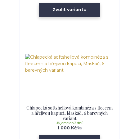
Zvolit variantu
Chlapecká softshellová kombinéza s fleecem
a hřejivou kapucí, Maskáč, 6 barevných
variant
Ušijeme do 3 dnů
1 000 Kč
/
ks