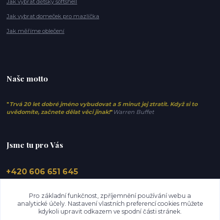
Jak vybrat dětský softshell
Jak vybrat domeček pro mazlíčka
Jak měříme oblečení
Naše motto
"
Trvá 20 let dobré jméno vybudovat a 5 minut jej ztratit. Když si to
uvědomíte, začnete dělat věci jinak!
"
Warren Buffet
Jsme tu pro Vás
+420 606 651 645
info@elfino.cz
Pro základní funkčnost, zpříjemnění používání webu a
analytické účely. Nastavení vlastních preferencí cookies můžete
kdykoli upravit odkazem ve spodní části stránek.