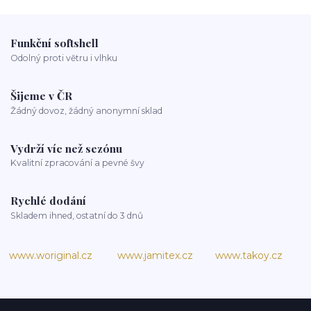
Funkční softshell
Odolný proti větru i vlhku
Šijeme v ČR
Žádný dovoz, žádný anonymní sklad
Vydrží víc než sezónu
Kvalitní zpracování a pevné švy
Rychlé dodání
Skladem ihned, ostatní do 3 dnů
www.woriginal.cz
www.jamitex.cz
www.takoy.cz