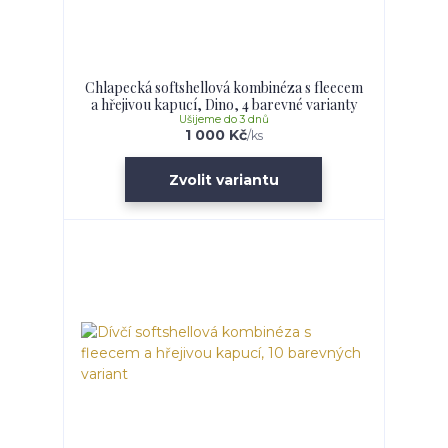
Chlapecká softshellová kombinéza s fleecem
a hřejivou kapucí, Dino, 4 barevné varianty
Ušijeme do 3 dnů
1 000 Kč
/
ks
Zvolit variantu