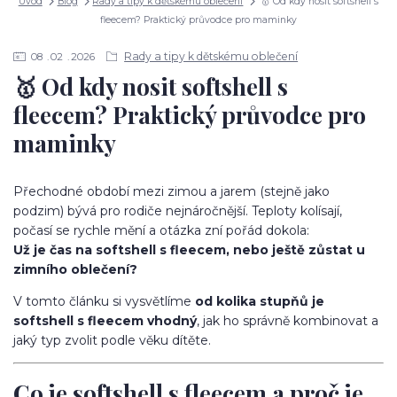
Úvod
Blog
Rady a tipy k dětskému oblečení
🥇 Od kdy nosit softshell s
fleecem? Praktický průvodce pro maminky
Rady a tipy k dětskému oblečení
08
02
2026
🥇 Od kdy nosit softshell s
fleecem? Praktický průvodce pro
maminky
Přechodné období mezi zimou a jarem (stejně jako
podzim) bývá pro rodiče nejnáročnější. Teploty kolísají,
počasí se rychle mění a otázka zní pořád dokola:
Už je čas na softshell s fleecem, nebo ještě zůstat u
zimního oblečení?
V tomto článku si vysvětlíme
od kolika stupňů je
softshell s fleecem vhodný
, jak ho správně kombinovat a
jaký typ zvolit podle věku dítěte.
Co je softshell s fleecem a proč je