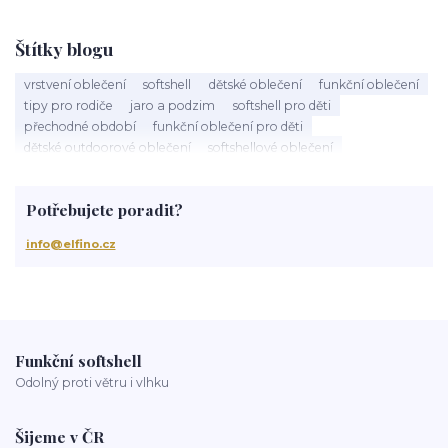
Štítky blogu
vrstvení oblečení
softshell
dětské oblečení
funkční oblečení
tipy pro rodiče
jaro a podzim
softshell pro děti
přechodné období
funkční oblečení pro děti
dětské outdoorové oblečení
softshellové oblečení
tylové sukně
TUTU sukně
dětská móda
slavnostní oblečení
ruční výroba
taneční soutěže
péče o oblečení
Potřebujete poradit?
praní softshellu
údržba
výběr oblečení
outdoor děti
softshell s fleecem
dětský softshell
jarní oblečení pro děti
info@elfino.cz
podzimní oblečení pro děti
jarní oblékání dětí
oblečení pro děti jaro
oblékání dětí podle teploty
rodičovské tipy
Funkční softshell
Odolný proti větru i vlhku
Šijeme v ČR