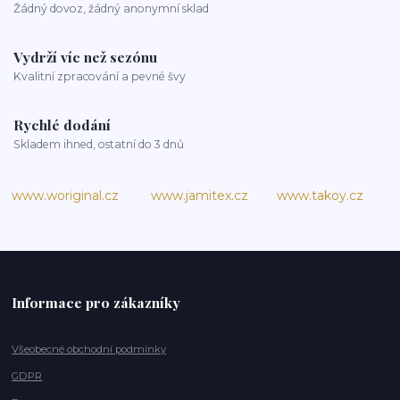
Žádný dovoz, žádný anonymní sklad
Vydrží víc než sezónu
Kvalitní zpracování a pevné švy
Rychlé dodání
Skladem ihned, ostatní do 3 dnů
www.woriginal.cz
www.jamitex.cz
www.takoy.cz
Informace pro zákazníky
Všeobecné obchodní podmínky
GDPR