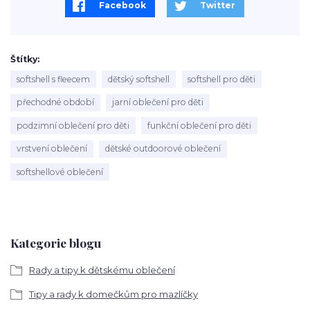
Facebook
Twitter
Štítky
softshell s fleecem
dětský softshell
softshell pro děti
přechodné období
jarní oblečení pro děti
podzimní oblečení pro děti
funkční oblečení pro děti
vrstvení oblečení
dětské outdoorové oblečení
softshellové oblečení
Kategorie blogu
Rady a tipy k dětskému oblečení
Tipy a rady k domečkům pro mazlíčky