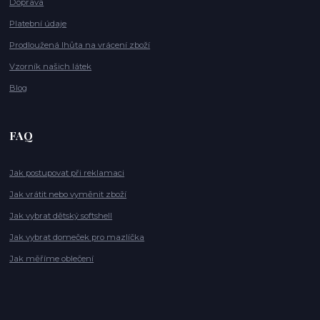
Doprava
Platební údaje
Prodloužená lhůta na vrácení zboží
Vzorník našich látek
Blog
FAQ
Jak postupovat při reklamaci
Jak vrátit nebo vyměnit zboží
Jak vybrat dětský softshell
Jak vybrat domeček pro mazlíčka
Jak měříme oblečení