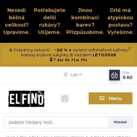
Nesedí
Potřebujete
Jinou
Dítě má
běžná
delší
kombinaci
atypickou
velikost?
rukávy?
barev?
postavu?
Upravíme.
Ušijeme.
Přizpůsobíme.
Vyřešíme.
🌼 Prázdniny nekončí ...
−20 %
☀️ na letní softshellové kalhoty,
kraťasy a tylové sukýnky 🌼 s kódem
LETO2026
7 dní 4h 31m 50s
⏳
0
ks
CZK
0 Kč
Menu
Hledat