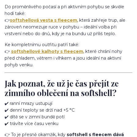
Do proměnlivého počasí a při aktivním pohybu se skvěle
hodí také:
👉
softshellová vesta s fleecem
, která zahřeje trup, ale
zároveň neomezuje ruce v pohybu – ideální volba při
vrstvení nebo do dnů, kdy je na bundu už příliš teplo.
Ke kompletnímu outfitu patří také:
👉
softshellové kalhoty s fleecem
, které chrání nohy
před chladem, větrem i vlhkem a jsou ideální na aktivní
pohyb venku.
Jak poznat, že už je čas přejít ze
zimního oblečení na softshell?
✔️ ranní mrazy ustupují
✔️ denní teploty se drží nad +5 °C
✔️ dítě se v zimní bundě potí
✔️ trávíte více času venku
👉 To je přesně okamžik, kdy
softshell s fleecem dává