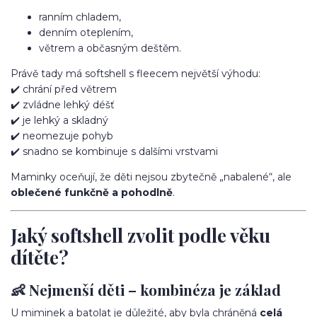
ranním chladem,
denním oteplením,
větrem a občasným deštěm.
Právě tady má softshell s fleecem největší výhodu:
✔️ chrání před větrem
✔️ zvládne lehký déšť
✔️ je lehký a skladný
✔️ neomezuje pohyb
✔️ snadno se kombinuje s dalšími vrstvami
Maminky oceňují, že děti nejsou zbytečně „nabalené“, ale
oblečené funkčně a pohodlně
.
Jaký softshell zvolit podle věku
dítěte?
👶 Nejmenší děti – kombinéza je základ
U miminek a batolat je důležité, aby byla chráněná
celá