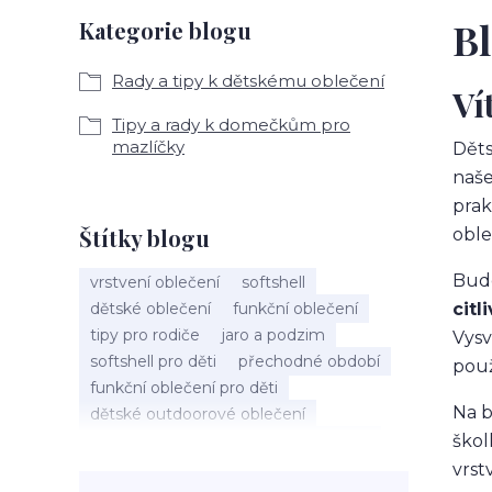
B
Kategorie blogu
Rady a tipy k dětskému oblečení
Ví
Tipy a rady k domečkům pro
mazlíčky
Děts
naše
prak
Štítky blogu
oble
Bude
vrstvení oblečení
softshell
dětské oblečení
funkční oblečení
citl
tipy pro rodiče
jaro a podzim
Vysv
softshell pro děti
přechodné období
použ
funkční oblečení pro děti
Na b
dětské outdoorové oblečení
softshellové oblečení
tylové sukně
škol
TUTU sukně
dětská móda
vrst