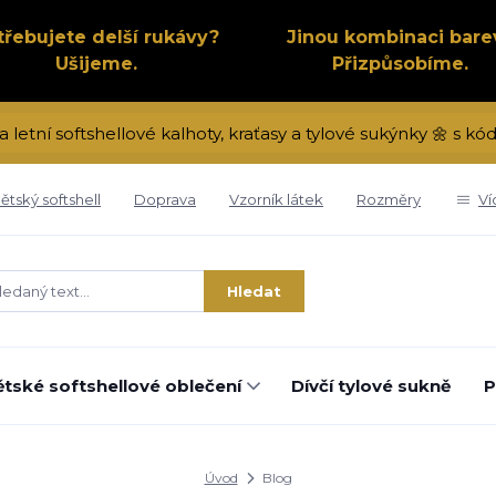
třebujete delší rukávy?
Jinou kombinaci bare
Ušijeme.
Přizpůsobíme.
a letní softshellové kalhoty, kraťasy a tylové sukýnky 🌼 s 
ětský softshell
Doprava
Vzorník látek
Rozměry
Ví
Hledat
tské softshellové oblečení
Dívčí tylové sukně
P
Úvod
Blog