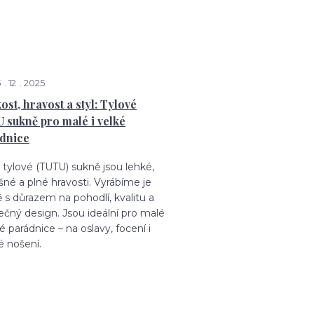
5
12
2025
ost, hravost a styl: Tylové
 sukně pro malé i velké
dnice
tylové (TUTU) sukně jsou lehké,
né a plné hravosti. Vyrábíme je
 s důrazem na pohodlí, kvalitu a
ečný design. Jsou ideální pro malé
ké parádnice – na oslavy, focení i
é nošení.