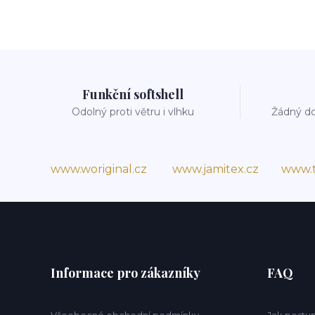
Funkční softshell
Odolný proti větru i vlhku
Žádný do
www.woriginal.cz
www.jamitex.cz
www.t
Informace pro zákazníky
FAQ