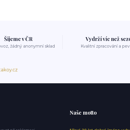
Šijeme v ČR
Vydrží víc než se
voz, žádný anonymní sklad
Kvalitní zpracování a pe
akoy.cz
Naše motto