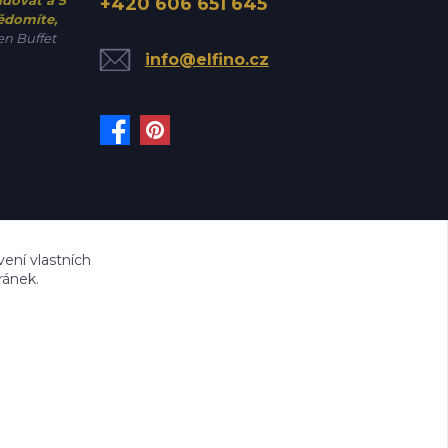
udovat a 5
+420 606 651 645
vědomíte,
n Buffet
info@elfino.cz
ení vlastních
ránek.