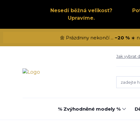
Nesedí běžná velikost?
Po
Upravíme.
🌼 Prázdniny nekončí ...
−20 %
☀️ n
Jak vybrat d
% Zvýhodněné modely %
Dě