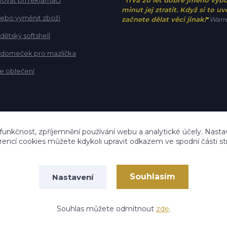
ovat při reklamaci
"
Trvá 20 let dobré jméno vyb
minut jej ztratit. Když si to u
 nebo vyměnit zboží
začnete dělat věci jinak!
"
Warre
 dětský softshell
t domeček pro mazlíčka
e oblečení
 funkčnost, zpříjemnění používání webu a analytické účely. Nastav
rencí cookies můžete kdykoli upravit odkazem ve spodní části st
Souhlasím
Nastavení
Vytvořeno na
Eshop-rychle.cz
Souhlas můžete odmítnout
zde
.