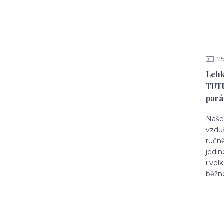
2
Lehk
TUTU
pará
Naše 
vzduš
ručně
jedin
i vel
běžn