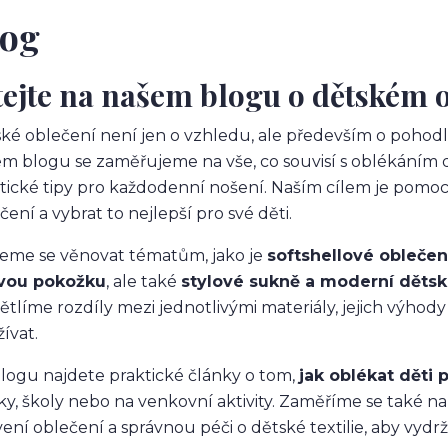
log
tejte na našem blogu o dětském 
ké oblečení není jen o vzhledu, ale především o pohodlí
m blogu se zaměřujeme na vše, co souvisí s oblékáním d
tické tipy pro každodenní nošení. Naším cílem je pomoc
čení a vybrat to nejlepší pro své děti.
me se věnovat tématům, jako je
softshellové oblečen
ivou pokožku
, ale také
stylové sukně a moderní děts
ětlíme rozdíly mezi jednotlivými materiály, jejich výhod
ívat.
logu najdete praktické články o tom,
jak oblékat děti
ky, školy nebo na venkovní aktivity. Zaměříme se také n
vení oblečení a správnou péči o dětské textilie, aby vydrž