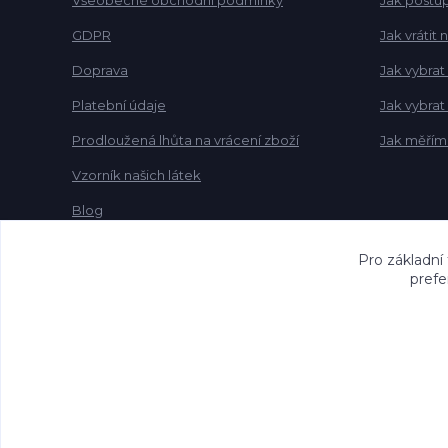
Všeobecné obchodní podmínky
Jak postup
GDPR
Jak vrátit
Doprava
Jak vybrat
Platební údaje
Jak vybra
Prodloužená lhůta na vrácení zboží
Jak měřím
Vzorník našich látek
Blog
Pro základní
prefe