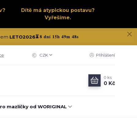
v?
Dítě má atypickou postavu?
Vyřešíme.
8 dní 15h 49m 48s
kódem
LETO2026
⏳
ce
CZK
Přihlášení
0
ks
0 Kč
ro mazlíčky od WORIGINAL