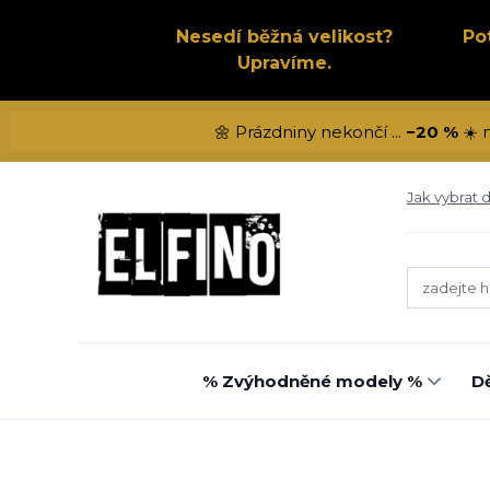
Nesedí běžná velikost?
Po
Upravíme.
🌼 Prázdniny nekončí ...
−20 %
☀️ 
Jak vybrat d
% Zvýhodněné modely %
Dě