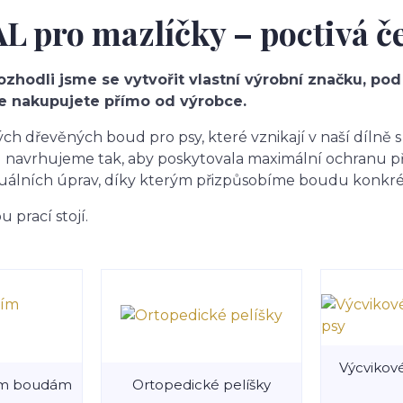
pro mazlíčky – poctivá č
hodli jsme se vytvořit vlastní výrobní značku, pod
že nakupujete přímo od výrobce.
ch dřevěných boud pro psy, které vznikají v naší dílně 
u navrhujeme tak, aby poskytovala maximální ochranu p
duálních úprav, díky kterým přizpůsobíme boudu konkr
u prací stojí.
Výcvikov
ím boudám
Ortopedické pelíšky