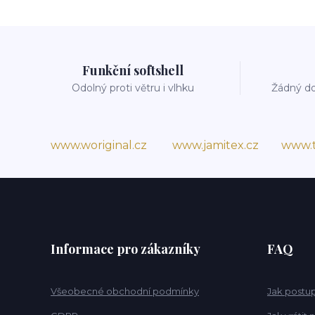
Funkční softshell
Odolný proti větru i vlhku
Žádný do
www.woriginal.cz
www.jamitex.cz
www.t
Informace pro zákazníky
FAQ
Všeobecné obchodní podmínky
Jak postup