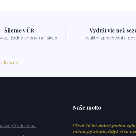
Šijeme v ČR
Vydrží víc než se
voz, žádný anonymní sklad
Kvalitní zpracování a pe
akoy.cz
Naše motto
ovat při reklamaci
"
Trvá 20 let dobré jméno vyb
minut jej ztratit. Když si to u