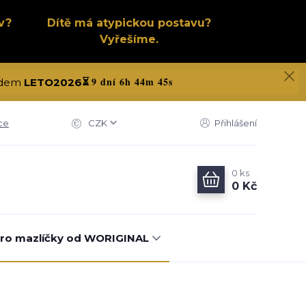
v?
Dítě má atypickou postavu?
Vyřešíme.
9 dní 6h 44m 45s
kódem
LETO2026
⏳
ce
CZK
Přihlášení
0
ks
0 Kč
ro mazlíčky od WORIGINAL