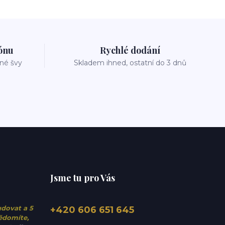
zónu
Rychlé dodání
vné švy
Skladem ihned, ostatní do 3 dnů
Jsme tu pro Vás
udovat a 5
+420 606 651 645
vědomíte,