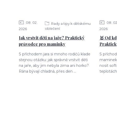
08
02
08
0
Rady a tipy k dětskému
oblečení
2026
2026
Jak vrstvit děti na jaře? Praktický
🥇 Od kd
průvodce pro maminky
Praktic
S příchodem jara si mnoho rodičů klade
S přícho
stejnou otázku: jak správně vrstvit děti
maminek 
na jaře, aby jim nebyla zima ani horko?
nosit soft
Rána bývají chladná, přes den ...
teplotách 