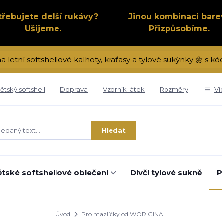
třebujete delší rukávy?
Jinou kombinaci bare
Ušijeme.
Přizpůsobíme.
na letní softshellové kalhoty, kraťasy a tylové sukýnky 🌼 s 
ětský softshell
Doprava
Vzorník látek
Rozměry
Ví
Hledat
tské softshellové oblečení
Dívčí tylové sukně
P
Úvod
Pro mazlíčky od WORIGINAL