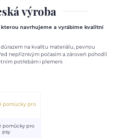
eská výroba
 kterou navrhujeme a vyrábíme kvalitní
s důrazem na kvalitu materiálu, pevnou
řed nepříznivým počasím a zároveň pohodlí
étním potřebám i plemeni.
é pomůcky pro
psy