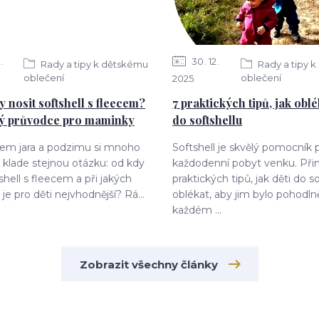
2
30
12
Rady a tipy k dětskému
Rady a tipy 
oblečení
oblečení
2025
y nosit softshell s fleecem?
7 praktických tipů, jak oblé
ký průvodce pro maminky
do softshellu
dem jara a podzimu si mnoho
Softshell je skvělý pomocník 
klade stejnou otázku: od kdy
každodenní pobyt venku. Při
shell s fleecem a při jakých
praktických tipů, jak děti do s
je pro děti nejvhodnější? Rá...
oblékat, aby jim bylo pohodln
každém ...
Zobrazit všechny články