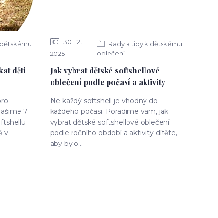
30
12
k dětskému
Rady a tipy k dětskému
oblečení
2025
kat děti
Jak vybrat dětské softshellové
oblečení podle počasí a aktivity
pro
Ne každý softshell je vhodný do
nášíme 7
každého počasí. Poradíme vám, jak
oftshellu
vybrat dětské softshellové oblečení
ě v
podle ročního období a aktivity dítěte,
aby bylo...