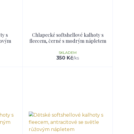
ty s
Chlapecké softshellové kalhoty s
novým
fleecem, černé s modrým nápletem
SKLADEM
350 Kč
/
ks