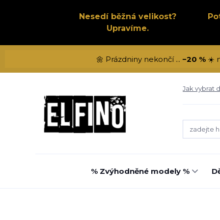
Nesedí běžná velikost?
Po
Upravíme.
🌼 Prázdniny nekončí ...
−20 %
☀️ 
Jak vybrat d
% Zvýhodněné modely %
Dě