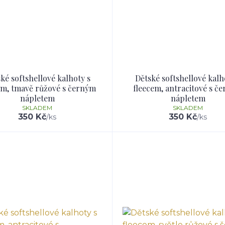
ké softshellové kalhoty s
Dětské softshellové kalh
em, tmavě růžové s černým
fleecem, antracitové s č
nápletem
nápletem
SKLADEM
SKLADEM
350 Kč
350 Kč
/
ks
/
ks