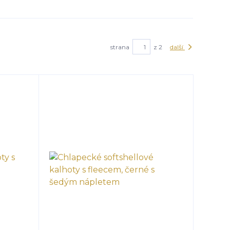
strana
z 2
další