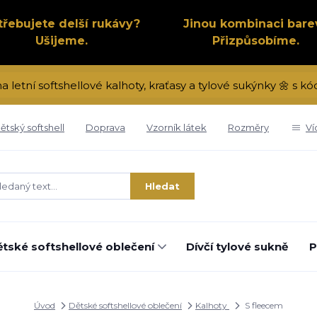
třebujete delší rukávy?
Jinou kombinaci bare
Ušijeme.
Přizpůsobíme.
na letní softshellové kalhoty, kraťasy a tylové sukýnky 🌼 s 
ětský softshell
Doprava
Vzorník látek
Rozměry
Ví
Hledat
tské softshellové oblečení
Dívčí tylové sukně
P
Úvod
Dětské softshellové oblečení
Kalhoty
S fleecem