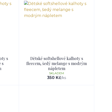
oty s
Dětské softshellové kalhoty s
 s
fleecem, šedý melange s modrým
m
nápletem
SKLADEM
350 Kč
/
ks