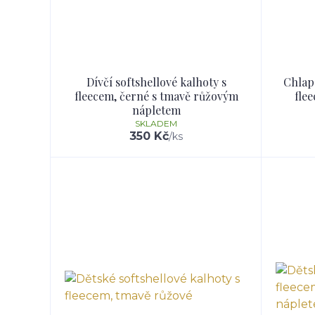
Dívčí softshellové kalhoty s
Chlape
fleecem, černé s tmavě růžovým
fle
nápletem
SKLADEM
350 Kč
/
ks