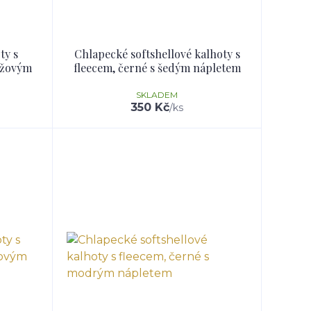
ty s
Chlapecké softshellové kalhoty s
růžovým
fleecem, černé s šedým nápletem
SKLADEM
350 Kč
/
ks