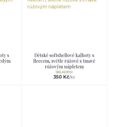
oty s
Dětské softshellové kalhoty s
šedým
fleecem, světle růžové s tmavě
růžovým nápletem
SKLADEM
350 Kč
/
ks