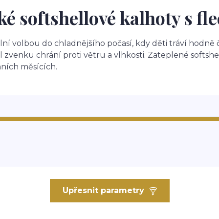
ké softshellové kalhoty s fl
lní volbou do chladnějšího počasí, kdy děti tráví hodně 
ál zvenku chrání proti větru a vlhkosti. Zateplené softsh
mních měsících.
Upřesnit parametry