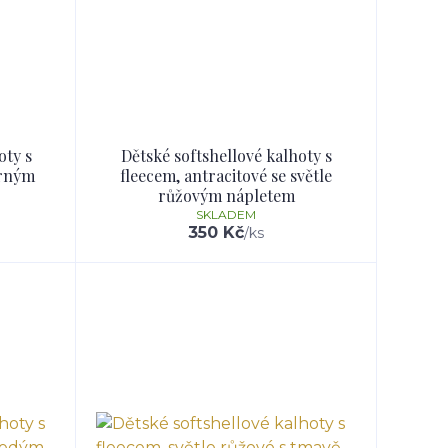
oty s
Dětské softshellové kalhoty s
erným
fleecem, antracitové se světle
růžovým nápletem
SKLADEM
350 Kč
/
ks