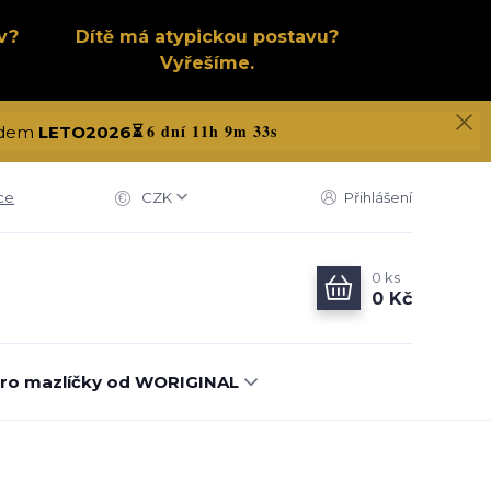
v?
Dítě má atypickou postavu?
Vyřešíme.
6 dní 11h 9m 32s
kódem
LETO2026
⏳
ce
CZK
Přihlášení
0
ks
0 Kč
ro mazlíčky od WORIGINAL