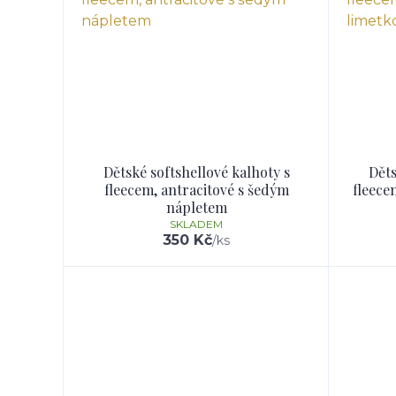
Dětské softshellové kalhoty s
Děts
fleecem, antracitové s šedým
fleece
nápletem
SKLADEM
350 Kč
/
ks