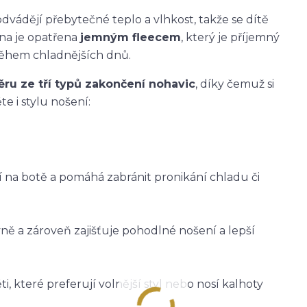
dvádějí přebytečné teplo a vlhkost, takže se dítě
ana je opatřena
jemným fleecem
, který je příjemný
během chladnějších dnů.
ěru ze tří typů zakončení nohavic
, díky čemuž si
e i stylu nošení:
ží na botě a pomáhá zabránit pronikání chladu či
vně a zároveň zajišťuje pohodlné nošení a lepší
i, které preferují volnější styl nebo nosí kalhoty