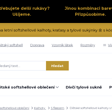
třebujete delší rukávy?
Jinou kombinaci bare
Ušijeme.
Přizpůsobíme.
na letní softshellové kalhoty, kraťasy a tylové sukýnky 🌼 s 
ětský softshell
Doprava
Vzorník látek
Rozměry
Ví
Hledat
tské softshellové oblečení
Dívčí tylové sukně
P
softshellové oblečení
Kalhoty
S fleecem
Dětské softshellové kalhoty s