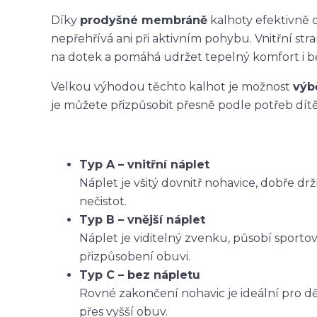
Díky
prodyšné membráně
kalhoty efektivně o
nepřehřívá ani při aktivním pohybu. Vnitřní str
na dotek a pomáhá udržet tepelný komfort i 
Velkou výhodou těchto kalhot je možnost
výb
je můžete přizpůsobit přesně podle potřeb dítět
Typ A – vnitřní náplet
Náplet je všitý dovnitř nohavice, dobře dr
nečistot.
Typ B – vnější náplet
Náplet je viditelný zvenku, působí sporto
přizpůsobení obuvi.
Typ C – bez nápletu
Rovné zakončení nohavic je ideální pro dět
přes vyšší obuv.