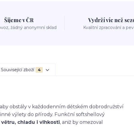
Šijeme v ČR
Vydrží víc než se
voz, žádný anonymní sklad
Kvalitní zpracování a pe
Související zboží
4
k, aby obstály v každodenním dětském dobrodružství
dinné výlety do přírody. Funkční softshellový
větru, chladu i vlhkosti
, aniž by omezoval