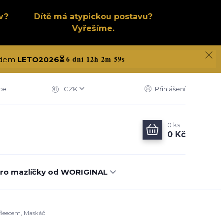
v?
Dítě má atypickou postavu?
Vyřešíme.
6 dní 12h 2m 58s
kódem
LETO2026
⏳
ce
CZK
Přihlášení
0
ks
0 Kč
ro mazlíčky od WORIGINAL
 fleecem, Maskáč