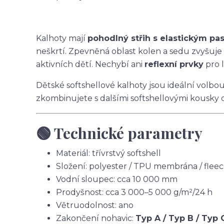
Kalhoty mají
pohodlný střih s elastickým p
neškrtí. Zpevněná oblast kolen a sedu zvyšuje
aktivních dětí. Nechybí ani
reflexní prvky
pro l
Dětské softshellové kalhoty jsou ideální volbo
zkombinujete s dalšími softshellovými kousky 
🟢 Technické parametry
Materiál: třívrstvý softshell
Složení: polyester / TPU membrána / flee
Vodní sloupec: cca 10 000 mm
Prodyšnost: cca 3 000–5 000 g/m²/24 h
Větruodolnost: ano
Zakončení nohavic:
Typ A / Typ B / Typ 