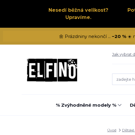
Nesedí běžná velikost?
Po
Upravíme.
🌼 Prázdniny nekončí ...
−20 %
☀️ 
Jak vybrat d
% Zvýhodněné modely %
Dě
Úvod
Dětské 