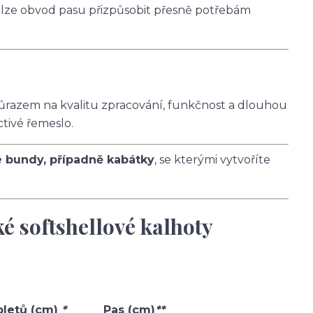
 lze obvod pasu přizpůsobit přesně potřebám
ůrazem na kvalitu zpracování, funkčnost a dlouhou
ctivé řemeslo.
é bundy, případně kabátky
, se kterými vytvoříte
ké softshellové kalhoty
pletů (cm)
*
Pas (cm)
**