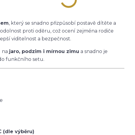
asem
, který se snadno přizpůsobí postavě dítěte a
 odolnost proti oděru, což ocení zejména rodiče
epší viditelnost a bezpečnost.
u na
jaro, podzim i mírnou zimu
a snadno je
do funkčního setu.
ce
C (dle výběru)