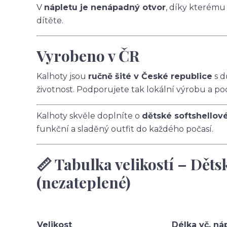
V
nápletu je nenápadný otvor
, díky kterému
dítěte.
Vyrobeno v ČR
Kalhoty jsou
ručně šité v České republice
s d
životnost. Podporujete tak lokální výrobu a po
Kalhoty skvěle doplníte o
dětské softshellov
funkční a sladěný outfit do každého počasí.
📏 Tabulka velikostí – Děts
(nezateplené)
Velikost
Délka vč. ná