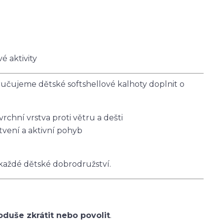
é aktivity
čujeme dětské softshellové kalhoty doplnit o
svrchní vrstva proti větru a dešti
tvení a aktivní pohyb
 každé dětské dobrodružství.
oduše zkrátit nebo povolit
.