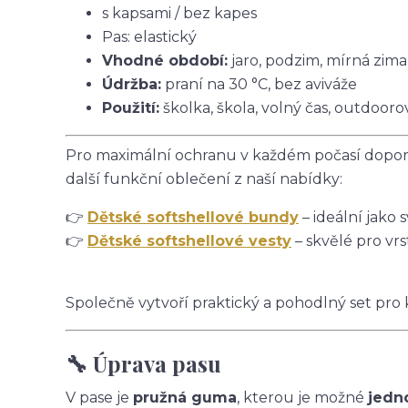
s kapsami / bez kapes
Pas: elastický
Vhodné období:
jaro, podzim, mírná zima
Údržba:
praní na 30 °C, bez aviváže
Použití:
školka, škola, volný čas, outdoorov
Pro maximální ochranu v každém počasí doporu
další funkční oblečení z naší nabídky:
👉
Dětské softshellové bundy
– ideální jako 
👉
Dětské softshellové vesty
– skvělé pro vrs
Společně vytvoří praktický a pohodlný set pro
🔧 Úprava pasu
V pase je
pružná guma
, kterou je možné
jedn