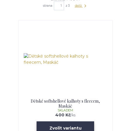
strana
z 3
další
Dětské softshellové kalhoty s fleecem,
Maskáč
SKLADEM
400 Kč
/
ks
Zvolit variantu