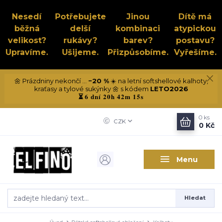
Nesedí
Potřebujete
Jinou
Dítě má
běžná
delší
kombinaci
atypickou
velikost?
rukávy?
barev?
postavu?
Upravíme.
Ušijeme.
Přizpůsobíme.
Vyřešíme.
🌼 Prázdniny nekončí ...
−20 %
☀️ na letní softshellové kalhoty,
kraťasy a tylové sukýnky 🌼 s kódem
LETO2026
6 dní 20h 42m 14s
⏳
0
ks
CZK
0 Kč
Menu
Hledat