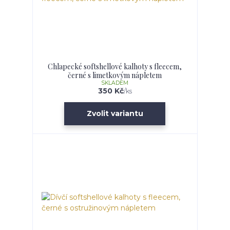
Chlapecké softshellové kalhoty s fleecem,
černé s limetkovým nápletem
SKLADEM
350 Kč
/
ks
Zvolit variantu