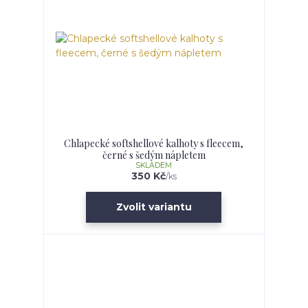
Chlapecké softshellové kalhoty s fleecem,
černé s šedým nápletem
SKLADEM
350 Kč
/
ks
Zvolit variantu