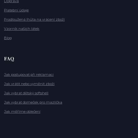
Doprava
Platební údaje
Prodloužená lhůta na vrácení zboží
Vzorník našich látek
Blog
FAQ
Jak postupovat při reklamaci
Jak vrátit nebo vyměnit zboží
Jak vybrat dětský softshell
Jak vybrat domeček pro mazlíčka
Jak měříme oblečení