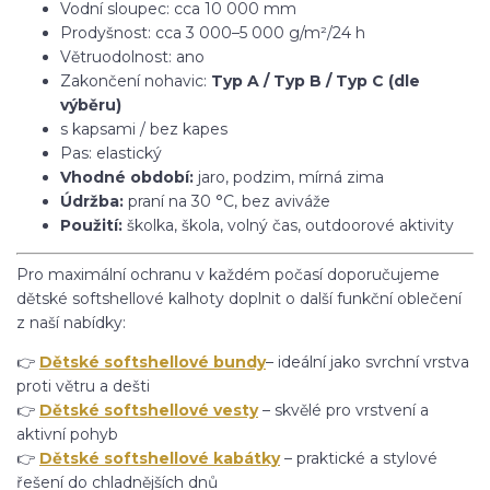
Vodní sloupec: cca 10 000 mm
Prodyšnost: cca 3 000–5 000 g/m²/24 h
Větruodolnost: ano
Zakončení nohavic:
Typ A / Typ B / Typ C (dle
výběru)
s kapsami / bez kapes
Pas: elastický
Vhodné období:
jaro, podzim, mírná zima
Údržba:
praní na 30 °C, bez aviváže
Použití:
školka, škola, volný čas, outdoorové aktivity
Pro maximální ochranu v každém počasí doporučujeme
dětské softshellové kalhoty doplnit o další funkční oblečení
z naší nabídky:
👉
Dětské softshellové bundy
– ideální jako svrchní vrstva
proti větru a dešti
👉
Dětské softshellové vesty
– skvělé pro vrstvení a
aktivní pohyb
👉
Dětské softshellové kabátky
– praktické a stylové
řešení do chladnějších dnů