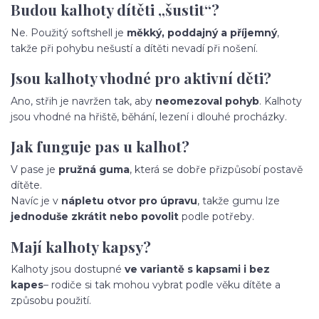
Budou kalhoty dítěti „šustit“?
Ne. Použitý softshell je
měkký, poddajný a příjemný
,
takže při pohybu nešustí a dítěti nevadí při nošení.
Jsou kalhoty vhodné pro aktivní děti?
Ano, střih je navržen tak, aby
neomezoval pohyb
. Kalhoty
jsou vhodné na hřiště, běhání, lezení i dlouhé procházky.
Jak funguje pas u kalhot?
V pase je
pružná guma
, která se dobře přizpůsobí postavě
dítěte.
Navíc je v
nápletu otvor pro úpravu
, takže gumu lze
jednoduše zkrátit nebo povolit
podle potřeby.
Mají kalhoty kapsy?
Kalhoty jsou dostupné
ve variantě s kapsami i bez
kapes
– rodiče si tak mohou vybrat podle věku dítěte a
způsobu použití.