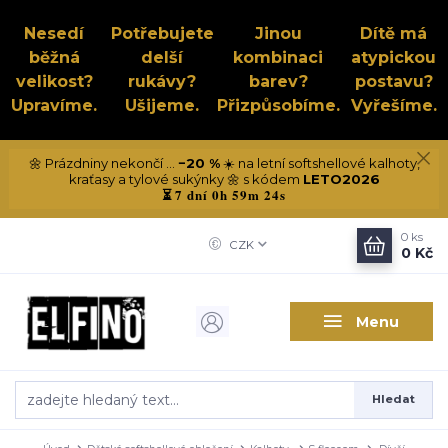
Nesedí
Potřebujete
Jinou
Dítě má
běžná
delší
kombinaci
atypickou
velikost?
rukávy?
barev?
postavu?
Upravíme.
Ušijeme.
Přizpůsobíme.
Vyřešíme.
🌼 Prázdniny nekončí ...
−20 %
☀️ na letní softshellové kalhoty,
kraťasy a tylové sukýnky 🌼 s kódem
LETO2026
7 dní 0h 59m 23s
⏳
0
ks
CZK
0 Kč
Menu
Hledat