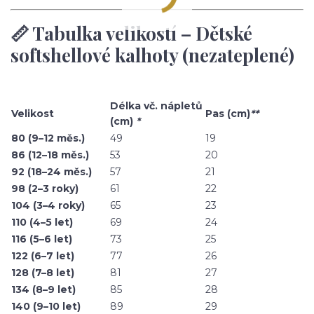
📏 Tabulka velikostí – Dětské
softshellové kalhoty (nezateplené)
Délka vč. nápletů
Velikost
Pas (cm)
**
(cm)
*
80 (9–12 měs.)
49
19
86 (12–18 měs.)
53
20
92 (18–24 měs.)
57
21
98 (2–3 roky)
61
22
104 (3–4 roky)
65
23
110 (4–5 let)
69
24
116 (5–6 let)
73
25
122 (6–7 let)
77
26
128 (7–8 let)
81
27
134 (8–9 let)
85
28
140 (9–10 let)
89
29