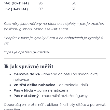
146 (10–11 let)
93
30
152 (11–12 let)
97
31
Rozměry jsou měřeny na plocho s náplety – pas je opatřen
pružnou gumou. Mohou se lišit ±1 cm.
* náplet v pase je vysoký 6 cm a na nohavicích je vysoký 4
cm
** pas je opatřen gumičkou
🧵 Jak správně měřit
Celková délka
– měřeno od pasu po spodní okraj
nohavice
Vnitřní délka nohavice
– od rozkroku dolů
Pas v klidu
– guma nenatažená
Pas natažený
– maximální roztažení gumy
Doporučujeme přeměřit oblíbené kalhoty dítěte a porovnat