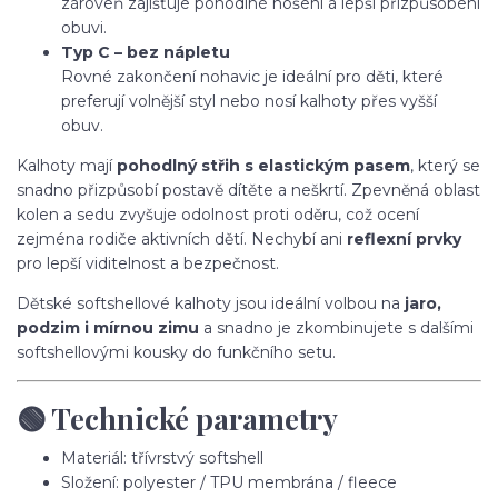
zároveň zajišťuje pohodlné nošení a lepší přizpůsobení
obuvi.
Typ C – bez nápletu
Rovné zakončení nohavic je ideální pro děti, které
preferují volnější styl nebo nosí kalhoty přes vyšší
obuv.
Kalhoty mají
pohodlný střih s elastickým pasem
, který se
snadno přizpůsobí postavě dítěte a neškrtí. Zpevněná oblast
kolen a sedu zvyšuje odolnost proti oděru, což ocení
zejména rodiče aktivních dětí. Nechybí ani
reflexní prvky
pro lepší viditelnost a bezpečnost.
Dětské softshellové kalhoty jsou ideální volbou na
jaro,
podzim i mírnou zimu
a snadno je zkombinujete s dalšími
softshellovými kousky do funkčního setu.
🟢 Technické parametry
Materiál: třívrstvý softshell
Složení: polyester / TPU membrána / fleece