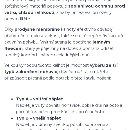
softshellový materiál poskytuje
spolehlivou ochranu proti
větru, chladu i vlhkosti
, aniž by omezoval přirozený
pohyb dítěte.
Díky
prodyšné membráně
kalhoty efektivně odvádějí
přebytečné teplo a vlhkost, takže se dítě nepřehřívá ani při
aktivním pohybu. Vnitřní strana je opatřena
jemným
fleecem
, který je příjemný na dotek a pomáhá udržet
tepelný komfort i během chladnějších dnů.
Velkou výhodou těchto kalhot je možnost
výběru ze tří
typů zakončení nohavic
, díky čemuž si je můžete
přizpůsobit přesně podle potřeb dítěte i stylu nošení:
Typ A – vnitřní náplet
Náplet je všitý dovnitř nohavice, dobře drží na botě a
pomáhá zabránit pronikání chladu či nečistot.
Typ B – vnější náplet
Náplet je viditelný zvenku, působí sportovně a