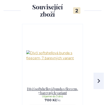
Související
2
zboží
Dívčí softshellová bunda s fleecem,
Dívčí softs
7 barevných variant
Maskáč,
Ušijeme do 3 dnů
U
700 Kč
/
ks