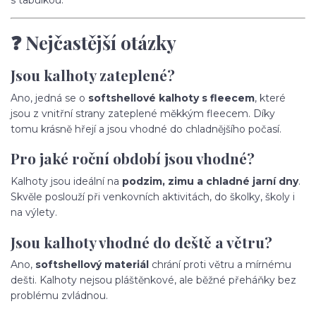
s tabulkou.
❓ Nejčastější otázky
Jsou kalhoty zateplené?
Ano, jedná se o
softshellové kalhoty s fleecem
, které
jsou z vnitřní strany zateplené měkkým fleecem. Díky
tomu krásně hřejí a jsou vhodné do chladnějšího počasí.
Pro jaké roční období jsou vhodné?
Kalhoty jsou ideální na
podzim, zimu a chladné jarní dny
.
Skvěle poslouží při venkovních aktivitách, do školky, školy i
na výlety.
Jsou kalhoty vhodné do deště a větru?
Ano,
softshellový materiál
chrání proti větru a mírnému
dešti. Kalhoty nejsou pláštěnkové, ale běžné přeháňky bez
problému zvládnou.