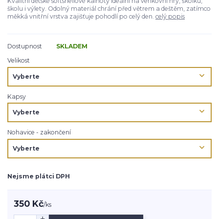
Kvalitní dětské softshellové kalhoty ideální na venkovní hry, školku,
školu i výlety. Odolný materiál chrání před větrem a deštěm, zatímco
měkká vnitřní vrstva zajišťuje pohodlí po celý den.
celý popis
Dostupnost
SKLADEM
Velikost
Kapsy
Nohavice - zakončení
Nejsme plátci DPH
350 Kč
/
ks