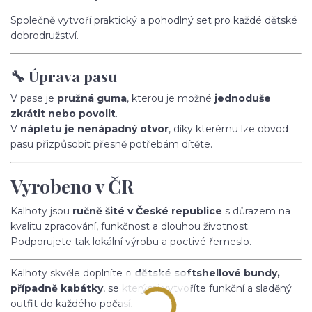
Společně vytvoří praktický a pohodlný set pro každé dětské
dobrodružství.
🔧 Úprava pasu
V pase je
pružná guma
, kterou je možné
jednoduše
zkrátit nebo povolit
.
V
nápletu je nenápadný otvor
, díky kterému lze obvod
pasu přizpůsobit přesně potřebám dítěte.
Vyrobeno v ČR
Kalhoty jsou
ručně šité v České republice
s důrazem na
kvalitu zpracování, funkčnost a dlouhou životnost.
Podporujete tak lokální výrobu a poctivé řemeslo.
Kalhoty skvěle doplníte o
dětské softshellové bundy,
případně kabátky
, se kterými vytvoříte funkční a sladěný
outfit do každého počasí.