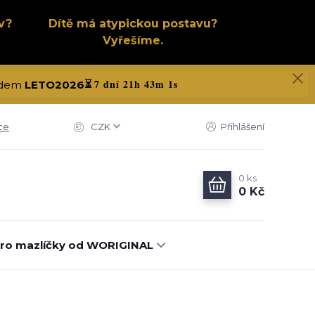
v?
Dítě má atypickou postavu?
Vyřešíme.
7 dní 21h 43m 1s
kódem
LETO2026
⏳
ce
CZK
Přihlášení
0
ks
0 Kč
ro mazlíčky od WORIGINAL