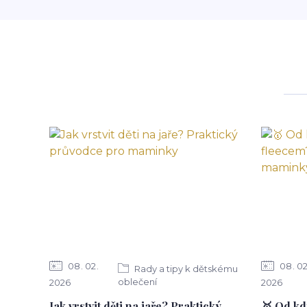
08
02
08
0
Rady a tipy k dětskému
oblečení
2026
2026
Jak vrstvit děti na jaře? Praktický
🥇 Od kd