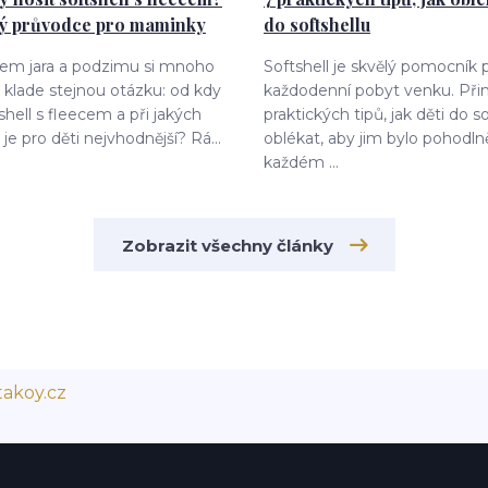
ký průvodce pro maminky
do softshellu
dem jara a podzimu si mnoho
Softshell je skvělý pomocník 
klade stejnou otázku: od kdy
každodenní pobyt venku. Při
shell s fleecem a při jakých
praktických tipů, jak děti do s
je pro děti nejvhodnější? Rá...
oblékat, aby jim bylo pohodln
každém ...
Zobrazit všechny články
akoy.cz