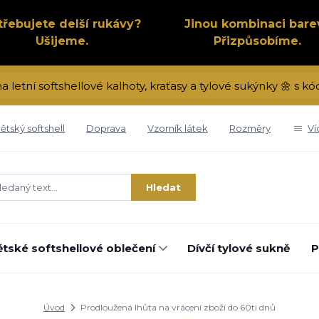
třebujete delší rukávy?
Jinou kombinaci bare
Ušijeme.
Přizpůsobíme.
na letní softshellové kalhoty, kraťasy a tylové sukýnky 🌼 s 
ětský softshell
Doprava
Vzorník látek
Rozměry
Ví
Hledat
tské softshellové oblečení
Dívčí tylové sukně
P
Úvod
Prodloužená lhůta na vrácení zboží do 60ti dnů