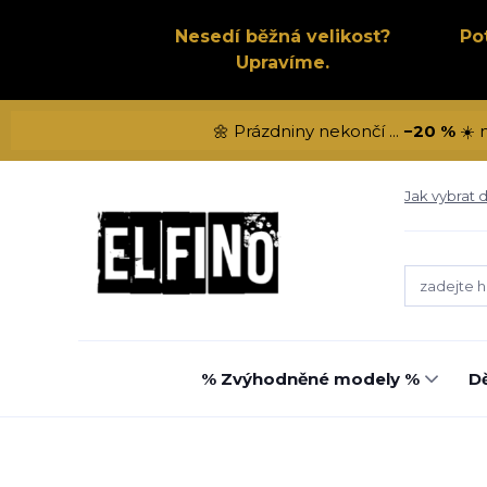
Nesedí běžná velikost?
Po
Upravíme.
🌼 Prázdniny nekončí ...
−20 %
☀️ 
Jak vybrat d
% Zvýhodněné modely %
Dě