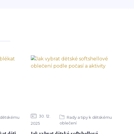
30
12
k dětskému
Rady a tipy k dětskému
oblečení
2025
kat děti
Jak vybrat dětské softshellové