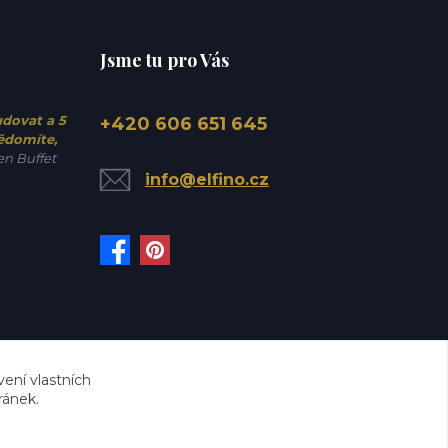
Jsme tu pro Vás
udovat a 5
+420 606 651 645
vědomíte,
n Buffet
info@elfino.cz
ení vlastních
ránek.