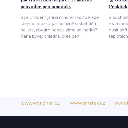
průvodce pro maminky
Praktic
S příchodem jara si mnoho rodičů klade
S přícho
stejnou otázku: jak správně vrstvit děti
maminek 
na jaře, aby jim nebyla zima ani horko?
nosit soft
Rána bývají chladná, přes den ...
teplotách 
www.woriginal.cz
www.jamitex.cz
www.t