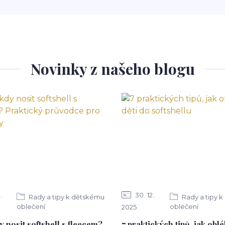
Novinky z našeho blogu
2
30
12
Rady a tipy k dětskému
Rady a tipy 
oblečení
oblečení
2025
y nosit softshell s fleecem?
7 praktických tipů, jak oblé