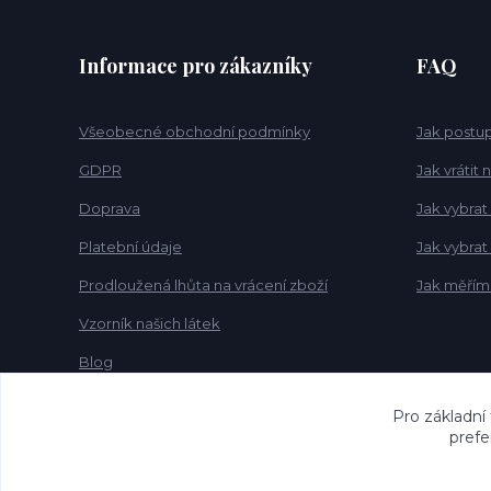
Informace pro zákazníky
FAQ
Všeobecné obchodní podmínky
Jak postup
GDPR
Jak vrátit
Doprava
Jak vybrat
Platební údaje
Jak vybra
Prodloužená lhůta na vrácení zboží
Jak měřím
Vzorník našich látek
Blog
Pro základní
prefe