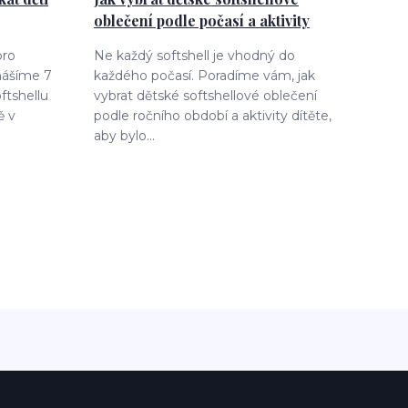
oblečení podle počasí a aktivity
pro
Ne každý softshell je vhodný do
nášíme 7
každého počasí. Poradíme vám, jak
oftshellu
vybrat dětské softshellové oblečení
ě v
podle ročního období a aktivity dítěte,
aby bylo...