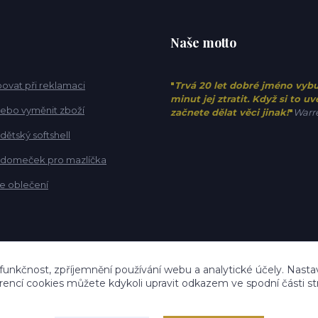
Naše motto
ovat při reklamaci
"
Trvá 20 let dobré jméno vyb
minut jej ztratit. Když si to u
 nebo vyměnit zboží
začnete dělat věci jinak!
"
Warre
 dětský softshell
t domeček pro mazlíčka
e oblečení
 funkčnost, zpříjemnění používání webu a analytické účely. Nastav
rencí cookies můžete kdykoli upravit odkazem ve spodní části st