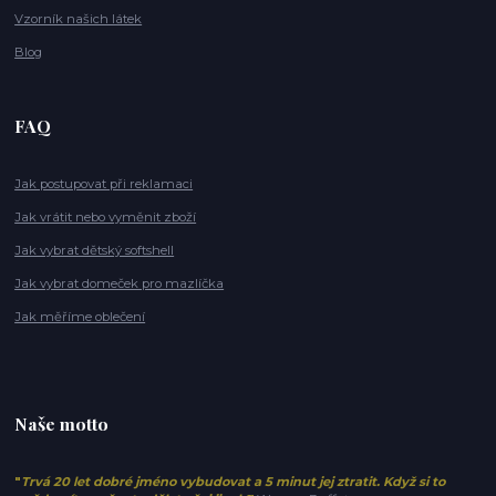
Vzorník našich látek
Blog
FAQ
Jak postupovat při reklamaci
Jak vrátit nebo vyměnit zboží
Jak vybrat dětský softshell
Jak vybrat domeček pro mazlíčka
Jak měříme oblečení
Naše motto
"
Trvá 20 let dobré jméno vybudovat a 5 minut jej ztratit. Když si to