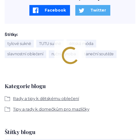
Facebook
Twitter
Štítky
tylové sukně
TUTU sukně
dětská móda
slavnostní oblečení
ruční výroba
taneční soutěže
Kategorie blogu
Rady a tipy k dětskému oblečení
Tipy a rady k domečkům pro mazlíčky
Štítky blogu