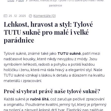
Úvod
Blog
Lehkost, hravost a styl: Tylové TUTU sukně pro malé i velké
parádnice
Komentáře (0)
25
12
2025
Lehkost, hravost a styl: Tylové
TUTU sukně pro malé i velké
parádnice
Tylové sukně, známé také jako
TUTU sukně
, patří mezi
nadčasové kousky, které nikdy nevyjdou z módy. Jsou
symbolem lehkosti, radosti a pohybu a potěší každou
holčičku i ženu, která má ráda hravý a elegantní styl. Naše
TUTU sukně vznikají s láskou k detailu a důrazem na kvalitu
materiálů i zpracování.
Proč si vybrat právě naše tylové sukně?
Každá sukně je
ručně šitá
, což zaručuje pečlivé zpracování
a originalitu. Používáme kvalitní, jemný tyl, který je příjemný
na nošení a zároveň krásně drží tvar. Elastický pas zajišťuje