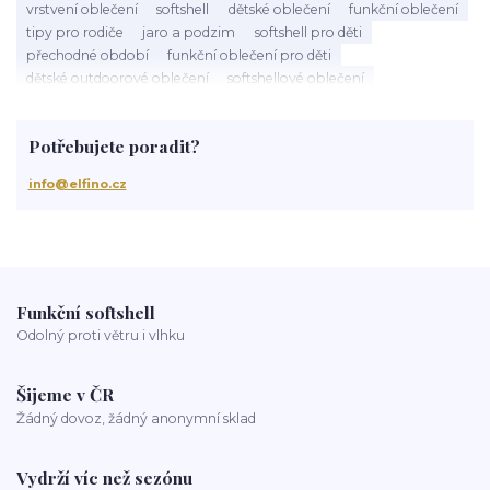
vrstvení oblečení
softshell
dětské oblečení
funkční oblečení
tipy pro rodiče
jaro a podzim
softshell pro děti
přechodné období
funkční oblečení pro děti
dětské outdoorové oblečení
softshellové oblečení
tylové sukně
TUTU sukně
dětská móda
slavnostní oblečení
ruční výroba
taneční soutěže
péče o oblečení
Potřebujete poradit?
praní softshellu
údržba
výběr oblečení
outdoor děti
softshell s fleecem
dětský softshell
jarní oblečení pro děti
info@elfino.cz
podzimní oblečení pro děti
jarní oblékání dětí
oblečení pro děti jaro
oblékání dětí podle teploty
rodičovské tipy
Funkční softshell
Odolný proti větru i vlhku
Šijeme v ČR
Žádný dovoz, žádný anonymní sklad
Vydrží víc než sezónu