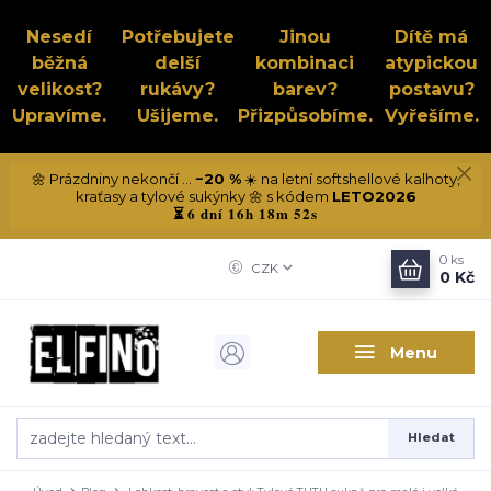
Nesedí
Potřebujete
Jinou
Dítě má
běžná
delší
kombinaci
atypickou
velikost?
rukávy?
barev?
postavu?
Upravíme.
Ušijeme.
Přizpůsobíme.
Vyřešíme.
🌼 Prázdniny nekončí ...
−20 %
☀️ na letní softshellové kalhoty,
kraťasy a tylové sukýnky 🌼 s kódem
LETO2026
6 dní 16h 18m 52s
⏳
0
ks
CZK
0 Kč
Menu
Hledat