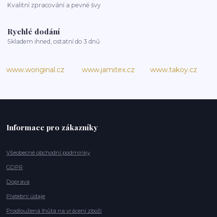
Kvalitní zpracování a pevné švy
Rychlé dodání
Skladem ihned, ostatní do 3 dnů
www.woriginal.cz
www.jamitex.cz
www.takoy.cz
Informace pro zákazníky
Všeobecné obchodní podmínky
GDPR
Doprava
Platební údaje
Prodloužená lhůta na vrácení zboží