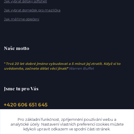
Jak vybrat dětský softshell
Jak vybrat domeček pro mazlíčka
Jak měříme oblečení
Naše motto
"
Trvá 20 let dobré jméno vybudovat a 5 minut jej ztratit. Když si to
uvědomíte, začnete dělat věci jinak!
"
Warren Buffet
Jsme tu pro Vás
+420 606 651 645
info@elfino.cz
Pro základní funkčnost, zpříjemnění používání webu a
analytické účely. Nastavení vlastních preferencí cookies můžete
kdykoli upravit odkazem ve spodní části stránek.