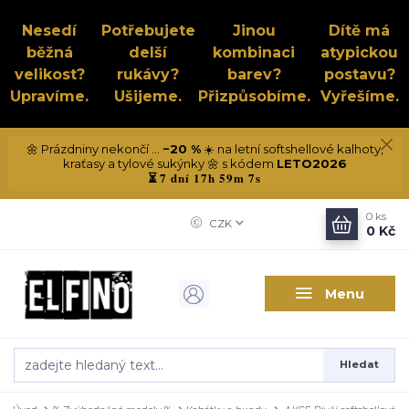
Nesedí
Potřebujete
Jinou
Dítě má
běžná
delší
kombinaci
atypickou
velikost?
rukávy?
barev?
postavu?
Upravíme.
Ušijeme.
Přizpůsobíme.
Vyřešíme.
🌼 Prázdniny nekončí ...
−20 %
☀️ na letní softshellové kalhoty,
kraťasy a tylové sukýnky 🌼 s kódem
LETO2026
7 dní 17h 59m 7s
⏳
0
ks
CZK
0 Kč
Menu
Hledat