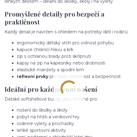
lehkým deštěm – ideální do školky, školy i na výlety.
Promyšlené detaily pro bezpečí a
praktičnost
Každý detail je navržen s ohledem na potřeby dětí i rodičů:
ergonomický dětský střih pro volnost pohybu
kapuce chránící hlavu a krk
zip s ochranou brady proti skřípnutí
kapsy na zip na kapesníky nebo drobnosti
elastické manžety a spodní lem
reflexní prvky
pro lepší viditelnost a bezpečnost
Ideální pro každodenní nošení
Dětské softshellové bundy jsou vhodné pro:
nošení do školky a školy
pobyt na hřišti a venkovní hry
rodinné výlety a procházky
lehké sportovní aktivity