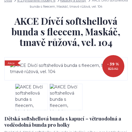
Úvod
% Zvýhodněné modely %
Kabátky a bundy
AKCE Dívčí softshellová
bunda s fleecem, Maskáč, tmavě růžová, vel. 104
AKCE Dívčí softshellová
bunda s fleecem, Maskáč,
tmavě růžová, vel. 104
Akce
- 39 %
825 Kč
Dětská softshellová bunda s kapucí – větruodolná a
voděodolná bunda pro holky