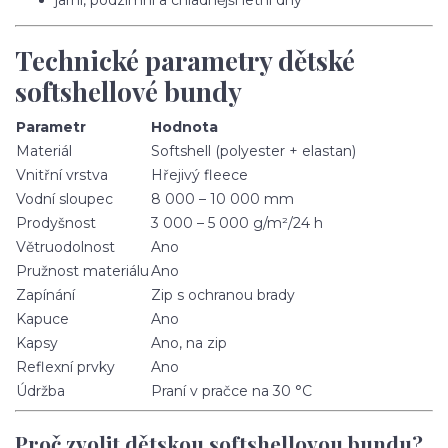
jarní, podzimní a chladnější letní dny
Technické parametry dětské
softshellové bundy
Parametr
Hodnota
Materiál
Softshell (polyester + elastan)
Vnitřní vrstva
Hřejivý fleece
Vodní sloupec
8 000 – 10 000 mm
Prodyšnost
3 000 – 5 000 g/m²/24 h
Větruodolnost
Ano
Pružnost materiálu
Ano
Zapínání
Zip s ochranou brady
Kapuce
Ano
Kapsy
Ano, na zip
Reflexní prvky
Ano
Údržba
Praní v pračce na 30 °C
Proč zvolit dětskou softshellovou bundu?