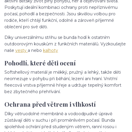
aktivní dětský život plný pohybu, her a objevování světa.
Poskytují ideální kombinaci ochrany proti nepříznivému
počasí, pohodlí a bezpečnosti. Jsou skvělou volbou pro
rodiče, kteří chtějí funkční, odolné a zároveň příjemné
oblečení pro své děti.
Díky univerzálnímu střihu se bunda hodí k ostatním
outdoorovým kouskům z funkčních materiálů. Vyzkoušejte
naše
vesty
a nebo
kalhoty
Pohodlí, které děti ocení
Softshellový materiál je měkký, pružný a lehký, takže děti
neomezuje v pohybu při běhání, lezení ani hraní. Vnitřní
fleecová vrstva příjemně hřeje a udržuje tepelný komfort
bez zbytečného přehřívání.
Ochrana před větrem i vlhkostí
Díky větruodolné membráně a vodoodpudivé úpravě
zůstávají děti v suchu i při proměnlivém počasí. Bunda
spolehlivě ochrání před studeným větrem, ranní rosou i