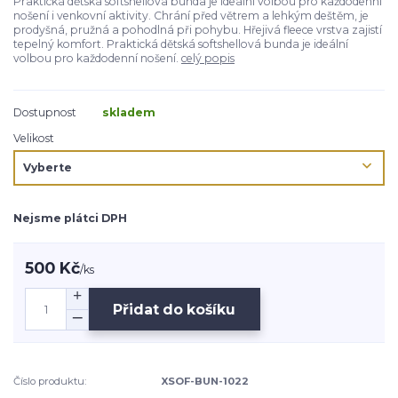
Praktická dětská softshellová bunda je ideální volbou pro každodenní
nošení i venkovní aktivity. Chrání před větrem a lehkým deštěm, je
prodyšná, pružná a pohodlná při pohybu. Hřejivá fleece vrstva zajistí
tepelný komfort. Praktická dětská softshellová bunda je ideální
volbou pro každodenní nošení.
celý popis
Dostupnost
skladem
Velikost
Nejsme plátci DPH
500 Kč
/
ks
Přidat do košíku
Číslo produktu:
XSOF-BUN-1022