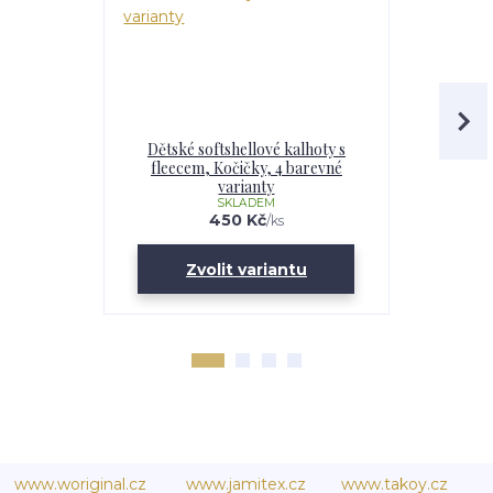
Dětské softshellové kalhoty s
Softshell
fleecem, Kočičky, 4 barevné
Kočičky
varianty
SKLADEM
U
450 Kč
/
ks
Zvolit variantu
Zv
www.woriginal.cz
www.jamitex.cz
www.takoy.cz