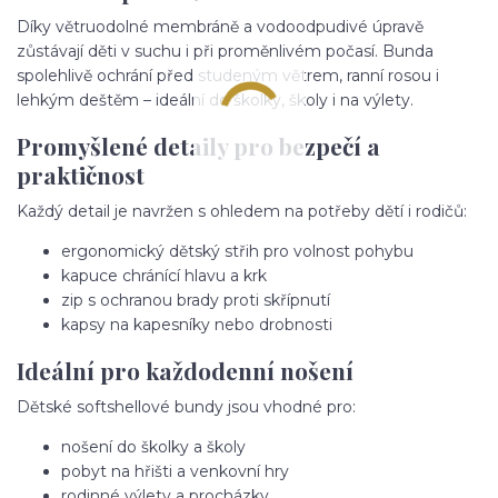
Díky větruodolné membráně a vodoodpudivé úpravě
zůstávají děti v suchu i při proměnlivém počasí. Bunda
spolehlivě ochrání před studeným větrem, ranní rosou i
lehkým deštěm – ideální do školky, školy i na výlety.
Promyšlené detaily pro bezpečí a
praktičnost
Každý detail je navržen s ohledem na potřeby dětí i rodičů:
ergonomický dětský střih pro volnost pohybu
kapuce chránící hlavu a krk
zip s ochranou brady proti skřípnutí
kapsy na kapesníky nebo drobnosti
Ideální pro každodenní nošení
Dětské softshellové bundy jsou vhodné pro:
nošení do školky a školy
pobyt na hřišti a venkovní hry
rodinné výlety a procházky