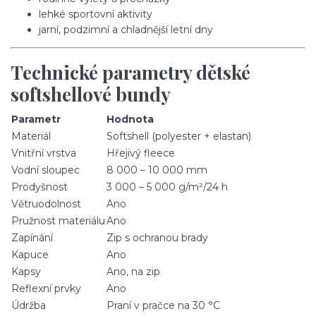
lehké sportovní aktivity
jarní, podzimní a chladnější letní dny
Technické parametry dětské
softshellové bundy
Parametr
Hodnota
Materiál
Softshell (polyester + elastan)
Vnitřní vrstva
Hřejivý fleece
Vodní sloupec
8 000 – 10 000 mm
Prodyšnost
3 000 – 5 000 g/m²/24 h
Větruodolnost
Ano
Pružnost materiálu
Ano
Zapínání
Zip s ochranou brady
Kapuce
Ano
Kapsy
Ano, na zip
Reflexní prvky
Ano
Údržba
Praní v pračce na 30 °C