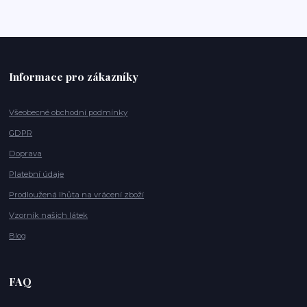
Informace pro zákazníky
Všeobecné obchodní podmínky
GDPR
Doprava
Platební údaje
Prodloužená lhůta na vrácení zboží
Vzorník našich látek
Blog
FAQ