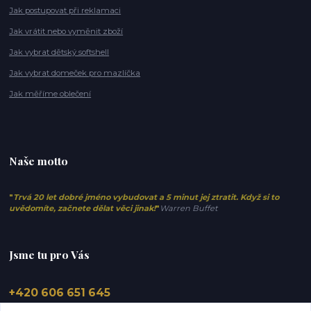
Jak postupovat při reklamaci
Jak vrátit nebo vyměnit zboží
Jak vybrat dětský softshell
Jak vybrat domeček pro mazlíčka
Jak měříme oblečení
Naše motto
"
Trvá 20 let dobré jméno vybudovat a 5 minut jej ztratit. Když si to
uvědomíte, začnete dělat věci jinak!
"
Warren Buffet
Jsme tu pro Vás
+420 606 651 645