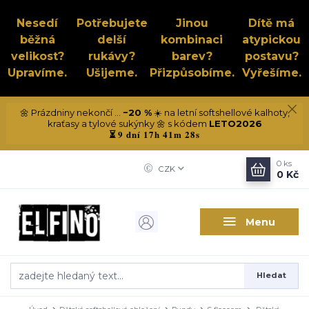
Nesedí
Potřebujete
Jinou
Dítě má
běžná
delší
kombinaci
atypickou
velikost?
rukávy?
barev?
postavu?
Upravíme.
Ušijeme.
Přizpůsobíme.
Vyřešíme.
🌼 Prázdniny nekončí ...
−20 %
☀️ na letní softshellové kalhoty,
kraťasy a tylové sukýnky 🌼 s kódem
LETO2026
9 dní 17h 41m 28s
⏳
0
ks
CZK
0 Kč
Menu
Hledat