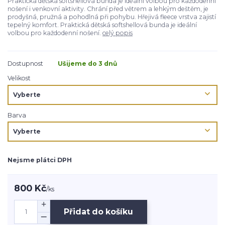
Praktická dětská softshellová bunda je ideální volbou pro každodenní
nošení i venkovní aktivity. Chrání před větrem a lehkým deštěm, je
prodyšná, pružná a pohodlná při pohybu. Hřejivá fleece vrstva zajistí
tepelný komfort. Praktická dětská softshellová bunda je ideální
volbou pro každodenní nošení.
celý popis
Dostupnost
Ušijeme do 3 dnů
Velikost
Barva
Nejsme plátci DPH
800 Kč
/
ks
Přidat do košíku