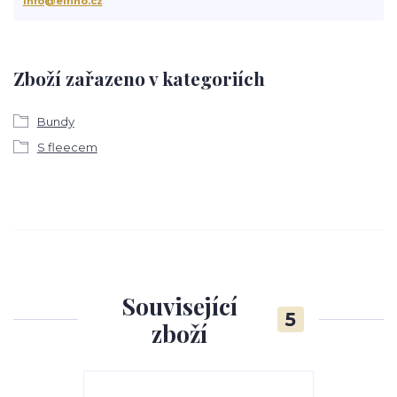
info@elfino.cz
Zboží zařazeno v kategoriích
Bundy
S fleecem
Související
5
zboží