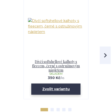
Dívčí softshellové kalhoty s
Dětské s
fleecem, černé s ostružinovým
flee
nápletem
SKLADEM
350 Kč
/
ks
Zvolit variantu
Zv