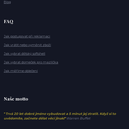
Blog
FAQ
Jak postupovat při reklamaci
Jak vrátit nebo vyměnit zboží
Jak vybrat dětský softshell
Jak vybrat domeček pro mazlíčka
Jak měříme oblečení
Naše motto
"
Trvá 20 let dobré jméno vybudovat a 5 minut jej ztratit. Když si to
uvědomíte, začnete dělat věci jinak!
"
Warren Buffet