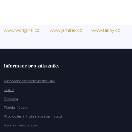
www.woriginal.cz
www.jamitex.cz
www.takoy.cz
Informace pro zákazníky
Všeobecné obchodní podmínky
GDPR
Doprava
Platební údaje
Prodloužená lhůta na vrácení zboží
Vzorník našich látek