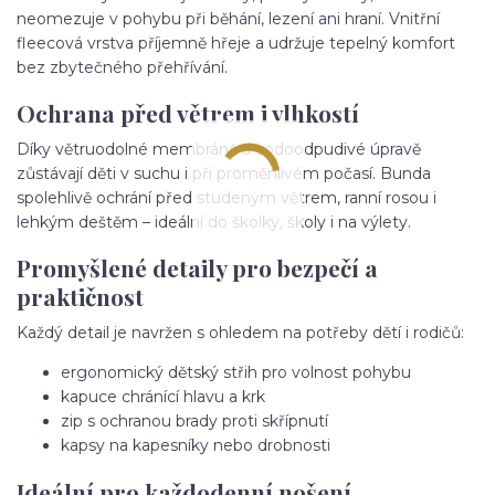
neomezuje v pohybu při běhání, lezení ani hraní. Vnitřní
fleecová vrstva příjemně hřeje a udržuje tepelný komfort
bez zbytečného přehřívání.
Ochrana před větrem i vlhkostí
Díky větruodolné membráně a vodoodpudivé úpravě
zůstávají děti v suchu i při proměnlivém počasí. Bunda
spolehlivě ochrání před studeným větrem, ranní rosou i
lehkým deštěm – ideální do školky, školy i na výlety.
Promyšlené detaily pro bezpečí a
praktičnost
Každý detail je navržen s ohledem na potřeby dětí i rodičů:
ergonomický dětský střih pro volnost pohybu
kapuce chránící hlavu a krk
zip s ochranou brady proti skřípnutí
kapsy na kapesníky nebo drobnosti
Ideální pro každodenní nošení