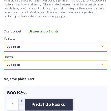
Praktická dětská softshellová bunda je ideální volbou pro každodenní
nošení i venkovní aktivity. Chrání před větrem a lehkým deštěm, je
prodyšná, pružná a pohodlná při pohybu. Hřejivá fleece vrstva zajistí
tepelný komfort. Praktická dětská softshellová bunda je ideální
volbou pro každodenní nošení.
celý popis
Dostupnost
Ušijeme do 3 dnů
Velikost
Barva
Nejsme plátci DPH
800 Kč
/
ks
Přidat do košíku