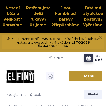
Nesedí
Potřebujete
Jinou
Dítě má
běžná
delší
kombinaci
atypickou
velikost?
rukávy?
barev?
postavu?
Upravíme.
Ušijeme.
Přizpůsobíme.
Vyřešíme.
🌼 Prázdniny nekončí ...
−20 %
☀️ na letní softshellové kalhoty,
kraťasy a tylové sukýnky 🌼 s kódem
LETO2026
6 dní 13h 30m 10s
⏳
0
ks
CZK
0 Kč
Menu
Hledat