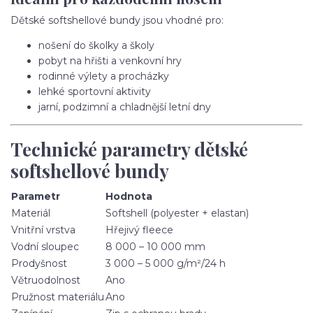
Dětské softshellové bundy jsou vhodné pro:
nošení do školky a školy
pobyt na hřišti a venkovní hry
rodinné výlety a procházky
lehké sportovní aktivity
jarní, podzimní a chladnější letní dny
Technické parametry dětské
softshellové bundy
Parametr
Hodnota
Materiál
Softshell (polyester + elastan)
Vnitřní vrstva
Hřejivý fleece
Vodní sloupec
8 000 – 10 000 mm
Prodyšnost
3 000 – 5 000 g/m²/24 h
Větruodolnost
Ano
Pružnost materiálu
Ano