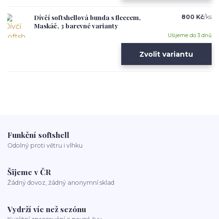
Dívčí softshellová bunda s fleecem,
800 Kč
/
ks
Maskáč, 3 barevné varianty
Ušijeme do 3 dnů
Zvolit variantu
Funkční softshell
Odolný proti větru i vlhku
Šijeme v ČR
Žádný dovoz, žádný anonymní sklad
Vydrží víc než sezónu