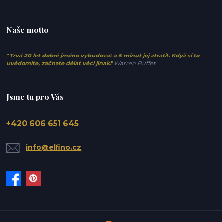
Naše motto
"
Trvá 20 let dobré jméno vybudovat a 5 minut jej ztratit. Když si to
uvědomíte, začnete dělat věci jinak!
"
Warren Buffet
Jsme tu pro Vás
+420 606 651 645
info@elfino.cz