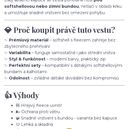
softshellovou nebo zimní bundou
, netlačí v oblasti krku
a umožňuje snadné vrstvení bez omezení pohybu.
💎 Proč koupit právě tuto vestu?
✨
Prémiový materiál
– softshell s fleecem zahřeje bez
zbytečného přehřívání
✨
Variabilita
– funguje samostatně i jako střední vrstva
✨
Styl & funkčnost
– moderní barvy, praktický zip
✨
Perfektní sety
– kompatibilní s dětskými softshellovými
bundami a kalhotami
✨
Odolnost
– zvládne dětské dovádění bez kompromisů
👍 Výhody
🧸 Hřejivý fleece uvnitř
🌬️ Ochrana proti větru
🧩 Snadné vrstvení s bundou - varianta bez kapuce
👕 Lehká a skladná