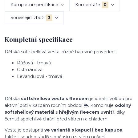
Kompletní specifikace
Komentáře
0
Související zboží
3
Kompletní specifikace
Dětská softshellová vesta, různé barevné provedení:
Růžová - tmavá
Ostružinová
Levandulová - tmavá
Dětská
softshellová vesta s fleecem
je ideální volbou pro
aktivní děti v každém ročním období 🌦️. Kombinuje
odolný
softshellový materiál
s
hřejivým fleecem uvnitř
, díky
čemuž spolehlivě chrání před větrem a chladem.
Vesta je dostupná
ve variantě s kapucí i bez kapuce
,
takže ji snadno sladíš s počasím i stylem nošení.