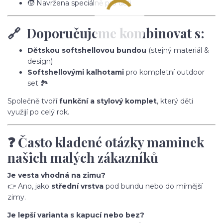
🧒 Navržena speciálně pro děti
🔗 Doporučujeme kombinovat s:
Dětskou softshellovou bundou
(stejný materiál &
design)
Softshellovými kalhotami
pro kompletní outdoor
set 🏞️
Společně tvoří
funkční a stylový komplet
, který děti
využijí po celý rok.
❓ Často kladené otázky maminek
našich malých zákazníků
Je vesta vhodná na zimu?
👉 Ano, jako
střední vrstva
pod bundu nebo do mírnější
zimy.
Je lepší varianta s kapucí nebo bez?