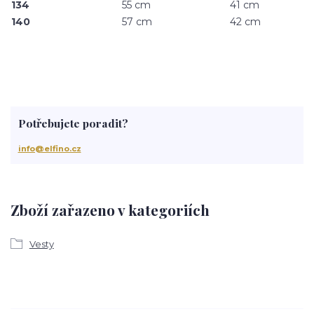
134
55 cm
41 cm
140
57 cm
42 cm
Potřebujete poradit?
info@elfino.cz
Zboží zařazeno v kategoriích
Vesty