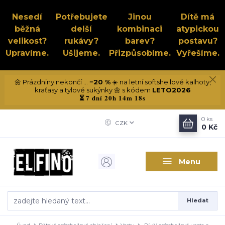
Nesedí
Potřebujete
Jinou
Dítě má
běžná
delší
kombinaci
atypickou
velikost?
rukávy?
barev?
postavu?
Upravíme.
Ušijeme.
Přizpůsobíme.
Vyřešíme.
🌼 Prázdniny nekončí ...
−20 %
☀️ na letní softshellové kalhoty,
kraťasy a tylové sukýnky 🌼 s kódem
LETO2026
7 dní 20h 14m 18s
⏳
0
ks
CZK
0 Kč
Menu
Hledat