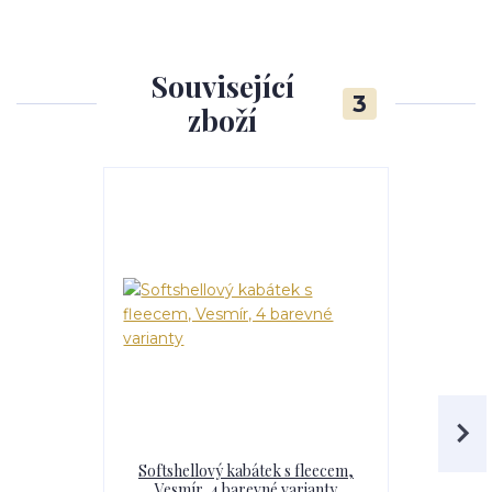
Související
3
zboží
Softshellový kabátek s fleecem,
Dívčí softs
Vesmír, 4 barevné varianty
Vesmír,