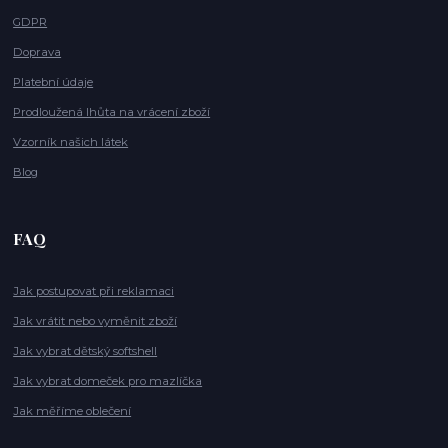
GDPR
Doprava
Platební údaje
Prodloužená lhůta na vrácení zboží
Vzorník našich látek
Blog
FAQ
Jak postupovat při reklamaci
Jak vrátit nebo vyměnit zboží
Jak vybrat dětský softshell
Jak vybrat domeček pro mazlíčka
Jak měříme oblečení