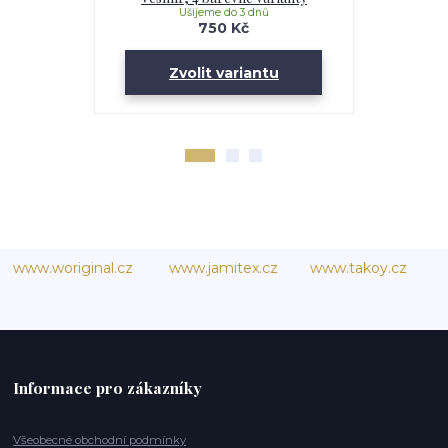
Ušijeme do 3 dnů
U
750 Kč
Zvolit variantu
Zv
www.woriginal.cz
www.jamitex.cz
www.takoy.cz
Informace pro zákazníky
Všeobecné obchodní podmínky