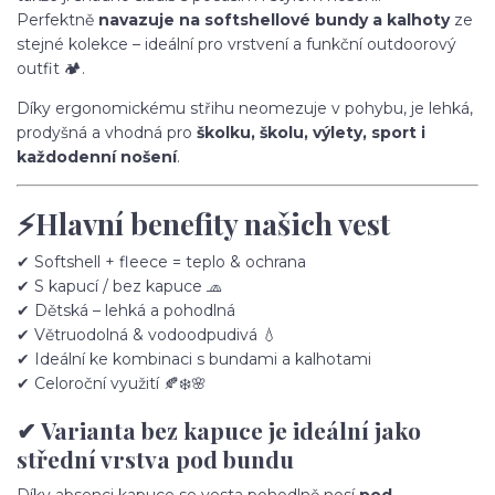
Perfektně
navazuje na softshellové bundy a kalhoty
ze
stejné kolekce – ideální pro vrstvení a funkční outdoorový
outfit 🏕️.
Díky ergonomickému střihu neomezuje v pohybu, je lehká,
prodyšná a vhodná pro
školku, školu, výlety, sport i
každodenní nošení
.
⚡Hlavní benefity našich vest
✔ Softshell + fleece = teplo & ochrana
✔ S kapucí / bez kapuce 🧢
✔ Dětská – lehká a pohodlná
✔ Větruodolná & vodoodpudivá 💧
✔ Ideální ke kombinaci s bundami a kalhotami
✔ Celoroční využití 🍂❄️🌸
✔ Varianta bez kapuce je ideální jako
střední vrstva pod bundu
Díky absenci kapuce se vesta pohodlně nosí
pod