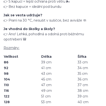
👉 S kapucí = lepší ochrana proti větru 🌬️
👉 Bez kapuce = ideální pod bundu
Jak se vesta udržuje?
👉 Praní na 30 °C, nesušit v sušičce, bez aviváže 🧼
Je vhodná do školky a školy?
👉 Ano! Lehká, pohodlná a odolná proti běžnému
opotřebení 🎒
Rozměry:
Velikost
Délka
Šířka
86
39 cm
33 cm
92
41 cm
34 cm
98
43 cm
35 cm
104
45 cm
36 cm
110
47 cm
37 cm
116
49 cm
38 cm
122
51 cm
39 cm
128
53 cm
40 cm