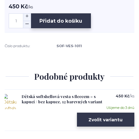
450 Kč
/
ks
Přidat do košíku
Číslo produktu:
SOF-VES-1011
Podobné produkty
Dětská softshellová vesta s fleecem – s
450 Kč
/
ks
kapucí / bez kapuce, 12 barevných variant
Ušijeme do 3 dnů
Zvolit variantu