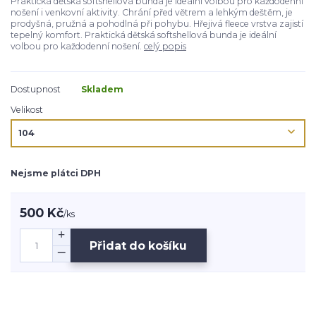
Praktická dětská softshellová bunda je ideální volbou pro každodenní
nošení i venkovní aktivity. Chrání před větrem a lehkým deštěm, je
prodyšná, pružná a pohodlná při pohybu. Hřejivá fleece vrstva zajistí
tepelný komfort. Praktická dětská softshellová bunda je ideální
volbou pro každodenní nošení.
celý popis
Dostupnost
Skladem
Velikost
Nejsme plátci DPH
500 Kč
/
ks
Přidat do košíku