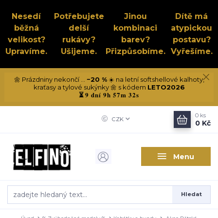
Nesedí
Potřebujete
Jinou
Dítě má
běžná
delší
kombinaci
atypickou
velikost?
rukávy?
barev?
postavu?
Upravíme.
Ušijeme.
Přizpůsobíme.
Vyřešíme.
🌼 Prázdniny nekončí ...
−20 %
☀️ na letní softshellové kalhoty,
kraťasy a tylové sukýnky 🌼 s kódem
LETO2026
9 dní 9h 57m 31s
⏳
0
ks
CZK
0 Kč
Menu
Hledat