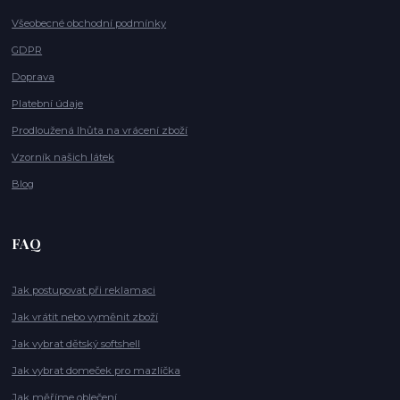
Všeobecné obchodní podmínky
GDPR
Doprava
Platební údaje
Prodloužená lhůta na vrácení zboží
Vzorník našich látek
Blog
FAQ
Jak postupovat při reklamaci
Jak vrátit nebo vyměnit zboží
Jak vybrat dětský softshell
Jak vybrat domeček pro mazlíčka
Jak měříme oblečení