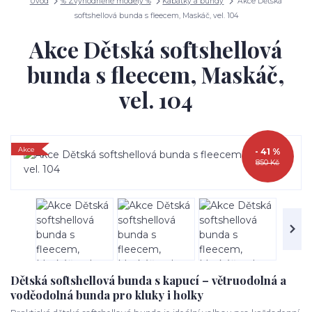
Úvod
% Zvýhodněné modely %
Kabátky a bundy
Akce Dětská
softshellová bunda s fleecem, Maskáč, vel. 104
Akce Dětská softshellová
bunda s fleecem, Maskáč,
vel. 104
Akce
- 41 %
850 Kč
Dětská softshellová bunda s kapucí – větruodolná a
voděodolná bunda pro kluky i holky