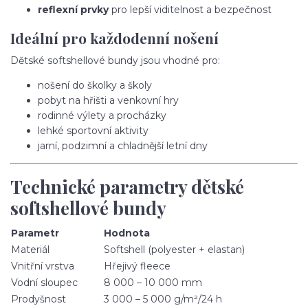
reflexní prvky
pro lepší viditelnost a bezpečnost
Ideální pro každodenní nošení
Dětské softshellové bundy jsou vhodné pro:
nošení do školky a školy
pobyt na hřišti a venkovní hry
rodinné výlety a procházky
lehké sportovní aktivity
jarní, podzimní a chladnější letní dny
Technické parametry dětské
softshellové bundy
Parametr
Hodnota
Materiál
Softshell (polyester + elastan)
Vnitřní vrstva
Hřejivý fleece
Vodní sloupec
8 000 – 10 000 mm
Prodyšnost
3 000 – 5 000 g/m²/24 h