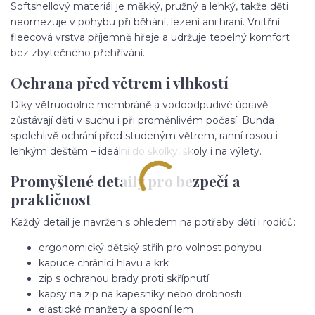
Softshellový materiál je měkký, pružný a lehký, takže děti
neomezuje v pohybu při běhání, lezení ani hraní. Vnitřní
fleecová vrstva příjemně hřeje a udržuje tepelný komfort
bez zbytečného přehřívání.
Ochrana před větrem i vlhkostí
Díky větruodolné membráně a vodoodpudivé úpravě
zůstávají děti v suchu i při proměnlivém počasí. Bunda
spolehlivě ochrání před studeným větrem, ranní rosou i
lehkým deštěm – ideální do školky, školy i na výlety.
Promyšlené detaily pro bezpečí a
praktičnost
Každý detail je navržen s ohledem na potřeby dětí i rodičů:
ergonomický dětský střih pro volnost pohybu
kapuce chránící hlavu a krk
zip s ochranou brady proti skřípnutí
kapsy na zip na kapesníky nebo drobnosti
elastické manžety a spodní lem