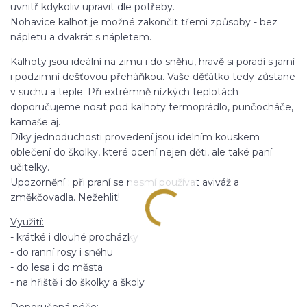
uvnitř kdykoliv upravit dle potřeby.
Nohavice kalhot je možné zakončit třemi způsoby - bez
nápletu a dvakrát s nápletem.
Kalhoty jsou ideální na zimu i do sněhu, hravě si poradí s jarní
i podzimní dešťovou přeháňkou. Vaše děťátko tedy zůstane
v suchu a teple. Při extrémně nízkých teplotách
doporučujeme nosit pod kalhoty termoprádlo, punčocháče,
kamaše aj.
Díky jednoduchosti provedení jsou idelním kouskem
oblečení do školky, které ocení nejen děti, ale také paní
učitelky.
Upozornění : při praní se nesmí používat aviváž a
změkčovadla. Nežehlit!
Využití:
- krátké i dlouhé procházky
- do ranní rosy i sněhu
- do lesa i do města
- na hřiště i do školky a školy
Doporučená péče: