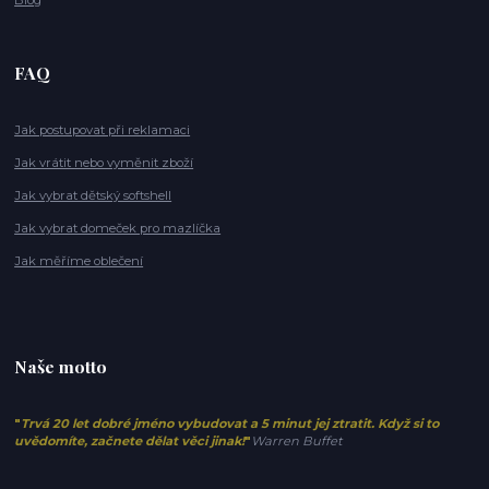
Blog
FAQ
Jak postupovat při reklamaci
Jak vrátit nebo vyměnit zboží
Jak vybrat dětský softshell
Jak vybrat domeček pro mazlíčka
Jak měříme oblečení
Naše motto
"
Trvá 20 let dobré jméno vybudovat a 5 minut jej ztratit. Když si to
uvědomíte, začnete dělat věci jinak!
"
Warren Buffet