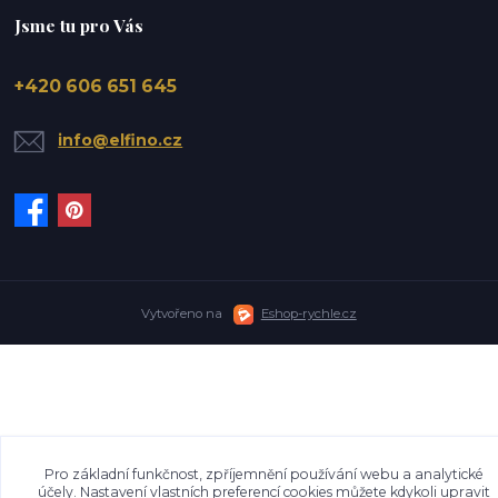
Jsme tu pro Vás
+420 606 651 645
info@elfino.cz
Vytvořeno na
Eshop-rychle.cz
Pro základní funkčnost, zpříjemnění používání webu a analytické
účely. Nastavení vlastních preferencí cookies můžete kdykoli upravit