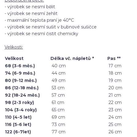
- výrobek se nesmí bělit
- výrobek se nesmí žehlit
- maximální teplota praní je 40°C
- výrobek se nesmí sušit v bubnové sušičce
- výrobek se nesmí čistit chemicky
Velikosti:
Velikost
Délka vč. nápletů *
Pas **
68 (3-6 měs.)
40 cm
17 cm
74 (6-9 měs.)
44 cm
18 cm
80 (9-12 měs.)
49 cm
19 cm
86 (12-18 měs.)
53 cm
20 cm
92 (18-24 měs.)
57 cm
21 cm
98 (2-3 roky)
61 cm
22 cm
104 (3-4 roky)
65 cm
23 cm
110 (4-5 let)
69 cm
24 cm
116 (5-6 let)
73 cm
25 cm
122 (6-7let)
77 cm
26 cm