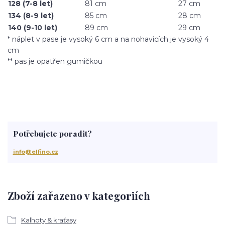
128 (7-8 let)
81 cm
27 cm
134 (8-9 let)
85 cm
28 cm
140 (9-10 let)
89 cm
29 cm
* náplet v pase je vysoký 6 cm a na nohavicích je vysoký 4
cm
** pas je opatřen gumičkou
Potřebujete poradit?
info@elfino.cz
Zboží zařazeno v kategoriích
Kalhoty & kraťasy