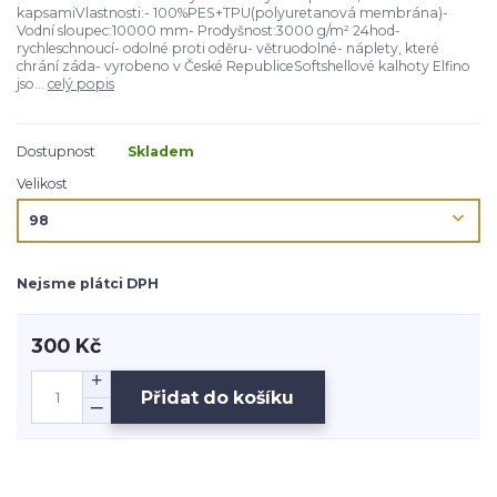
kapsamiVlastnosti:- 100%PES+TPU(polyuretanová membrána)-
Vodní sloupec:10000 mm- Prodyšnost:3000 g/m² 24hod-
rychleschnoucí- odolné proti oděru- větruodolné- náplety, které
chrání záda- vyrobeno v České RepubliceSoftshellové kalhoty Elfino
jso...
celý popis
Dostupnost
Skladem
Velikost
Nejsme plátci DPH
300 Kč
Přidat do košíku