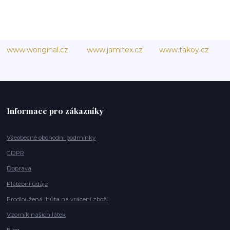
www.woriginal.cz
www.jamitex.cz
www.takoy.cz
Informace pro zákazníky
Všeobecné obchodní podmínky
GDPR
Doprava
Platební údaje
Prodloužená lhůta na vrácení zboží
Vzorník našich látek