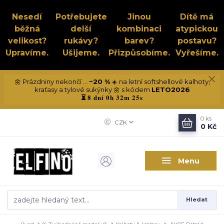
Nesedí
Potřebujete
Jinou
Dítě má
běžná
delší
kombinaci
atypickou
velikost?
rukávy?
barev?
postavu?
Upravíme.
Ušijeme.
Přizpůsobíme.
Vyřešíme.
🌼 Prázdniny nekončí ...
−20 %
☀️ na letní softshellové kalhoty,
kraťasy a tylové sukýnky 🌼 s kódem
LETO2026
8 dní 0h 32m 24s
⏳
0
ks
CZK
0 Kč
Menu
Hledat