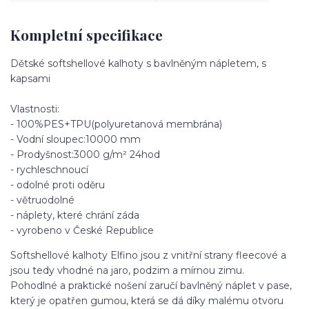
Kompletní specifikace
Dětské softshellové kalhoty s bavlněným nápletem, s
kapsami
Vlastnosti:
- 100%PES+TPU(polyuretanová membrána)
- Vodní sloupec:10000 mm
- Prodyšnost:3000 g/m² 24hod
- rychleschnoucí
- odolné proti oděru
- větruodolné
- náplety, které chrání záda
- vyrobeno v České Republice
Softshellové kalhoty Elfino jsou z vnitřní strany fleecové a
jsou tedy vhodné na jaro, podzim a mírnou zimu.
Pohodlné a praktické nošení zaručí bavlněný náplet v pase,
který je opatřen gumou, která se dá díky malému otvoru