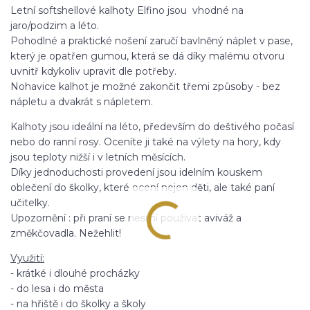
Letní softshellové kalhoty Elfino jsou vhodné na
jaro/podzim a léto.
Pohodlné a praktické nošení zaručí bavlněný náplet v pase,
který je opatřen gumou, která se dá díky malému otvoru
uvnitř kdykoliv upravit dle potřeby.
Nohavice kalhot je možné zakončit třemi způsoby - bez
nápletu a dvakrát s nápletem.
Kalhoty jsou ideální na léto, především do deštivého počasí
nebo do ranní rosy. Oceníte ji také na výlety na hory, kdy
jsou teploty nižší i v letních měsících.
Díky jednoduchosti provedení jsou idelním kouskem
oblečení do školky, které ocení nejen děti, ale také paní
učitelky.
Upozornění : při praní se nesmí používat aviváž a
změkčovadla. Nežehlit!
Využití:
- krátké i dlouhé procházky
- do lesa i do města
- na hřiště i do školky a školy