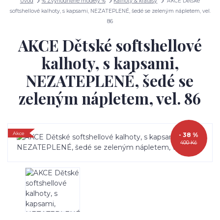
Úvod
% Zvýhodněné modely %
Kalhoty & kraťasy
AKCE Dětské
softshellové kalhoty, s kapsami, NEZATEPLENÉ, šedé se zeleným nápletem, vel.
86
AKCE Dětské softshellové
kalhoty, s kapsami,
NEZATEPLENÉ, šedé se
zeleným nápletem, vel. 86
Akce
- 38 %
400 Kč