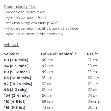
Doporučená péče:
- výrobek se nesmí bělit
- výrobek se nesmí žehlit
- maximální teplota praní je 40°C
- výrobek se nesmí sušit v bubnové sušičce
- výrobek se nesmí čistit chemicky
Velikosti:
Velikost
Délka vč. nápletů *
Pas **
68 (3-6 měs.)
40 cm
17 cm
74 (6-9 měs.)
44 cm
18 cm
80 (9-12 měs.)
49 cm
19 cm
86 (12-18 měs.)
53 cm
20 cm
92 (18-24 měs.)
57 cm
21 cm
98 (2-3 roky)
61 cm
22 cm
104 (3-4 roky)
65 cm
23 cm
110 (4-5 let)
69 cm
24 cm
116 (5-6 let)
73 cm
25 cm