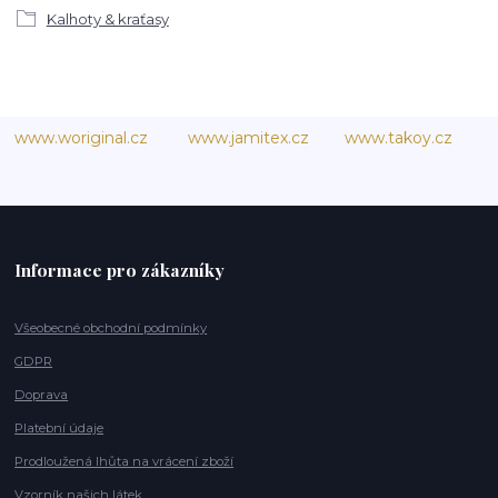
Kalhoty & kraťasy
www.woriginal.cz
www.jamitex.cz
www.takoy.cz
Informace pro zákazníky
Všeobecné obchodní podmínky
GDPR
Doprava
Platební údaje
Prodloužená lhůta na vrácení zboží
Vzorník našich látek