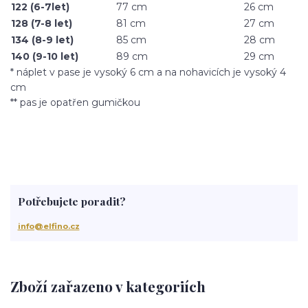
122 (6-7let)
77 cm
26 cm
128 (7-8 let)
81 cm
27 cm
134 (8-9 let)
85 cm
28 cm
140 (9-10 let)
89 cm
29 cm
* náplet v pase je vysoký 6 cm a na nohavicích je vysoký 4
cm
** pas je opatřen gumičkou
Potřebujete poradit?
info@elfino.cz
Zboží zařazeno v kategoriích