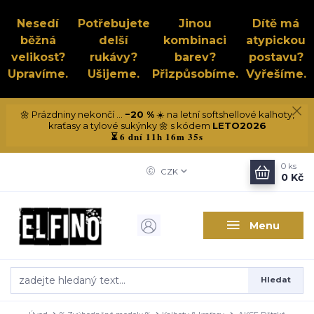
Nesedí
Potřebujete
Jinou
Dítě má
běžná
delší
kombinaci
atypickou
velikost?
rukávy?
barev?
postavu?
Upravíme.
Ušijeme.
Přizpůsobíme.
Vyřešíme.
🌼 Prázdniny nekončí ...
−20 %
☀️ na letní softshellové kalhoty,
kraťasy a tylové sukýnky 🌼 s kódem
LETO2026
6 dní 11h 16m 34s
⏳
0
ks
CZK
0 Kč
Menu
Hledat