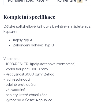
Kompletní specifikace
Komentáře
0
Kompletní specifikace
Dětské softshellové kalhoty s bavlněným nápletem, s
kapsami
Kapsy typ A
Zakončení nohavic Typ B
Vlastnosti:
- 100%PES+TPU(polyuretanová membrána)
- Vodní sloupec:10000 mm
- Prodyšnost:3000 g/m² 24hod
- rychleschnoucí
- odolné proti oděru
- větruodolné
- náplety, které chrání záda
- vyrobeno v České Republice