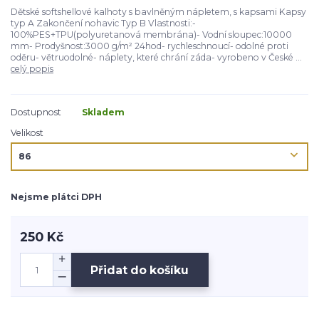
Dětské softshellové kalhoty s bavlněným nápletem, s kapsami Kapsy
typ A Zakončení nohavic Typ B Vlastnosti:-
100%PES+TPU(polyuretanová membrána)- Vodní sloupec:10000
mm- Prodyšnost:3000 g/m² 24hod- rychleschnoucí- odolné proti
oděru- větruodolné- náplety, které chrání záda- vyrobeno v České ...
celý popis
Dostupnost
Skladem
Velikost
Nejsme plátci DPH
250 Kč
Přidat do košíku