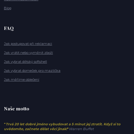
Blog
FAQ
Jak postupovat při reklamaci
Jak vrátit nebo vyměnit zboží
Jak vybrat dětský softshell
Jak vybrat domeček pro mazlíčka
Jak měříme oblečení
Naše motto
"
Trvá 20 let dobré jméno vybudovat a 5 minut jej ztratit. Když si to
uvědomíte, začnete dělat věci jinak!
"
Warren Buffet