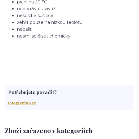
praní na 30 °C
nepoužívat aviváž
nesušit v sušičce
žehlit pouze na nízkou teplotu
nebělit
nesmí se čistit chemicky
Potřebujete poradit?
info@elfino.cz
Zboží zařazeno v kategoriích