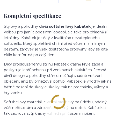
Kompletní specifikace
Stylový a pohodlný
dívčí softshellový kabátek
je ideální
volbou pro jarní a podzimní období, ale také pro chladnější
letní dny. Kabátek je ušitý z kvalitního nezatepleného
softshellu, který spolehlivě chrání před větrem a mírným
deštěm, zároveň je však dostatečně prodyšný, aby se dítě
cítilo komfortně po celý den.
Díky prodlouženému střihu kabátek krásně kryje záda a
poskytuje lepší ochranu při venkovních aktivitách. Jemně
dívčí design a pohodlný střih umožňují snadné vrstvení
oblečení, aniž by omezoval pohyb. Kabátek je vhodný jak na
běžné nošení do školy či školky, tak na procházky, výlety a
hry venku.
Softshellový materiál je velmi praktický na údržbu, odolný
vůči nečistotám a zároveň příjemný na dotek. Kabátek si
tak zachová svůj krásný vzhled i při častém nošení.