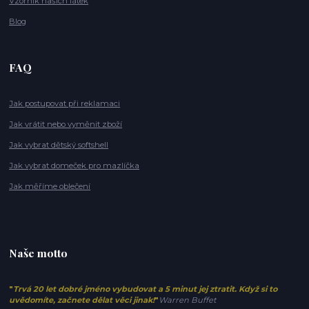
Vzorník našich látek
Blog
FAQ
Jak postupovat při reklamaci
Jak vrátit nebo vyměnit zboží
Jak vybrat dětský softshell
Jak vybrat domeček pro mazlíčka
Jak měříme oblečení
Naše motto
"
Trvá 20 let dobré jméno vybudovat a 5 minut jej ztratit. Když si to
uvědomíte, začnete dělat věci jinak!
"
Warren Buffet