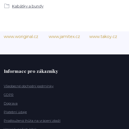
Kabátky a bundy
www.woriginal.cz
www.jamitex.cz
www.takoy.cz
Informace pro zákazníky
Všeobecné obchodní podmínky
GDPR
Doprava
Platební údaje
Prodloužená lhůta na vrácení zboží