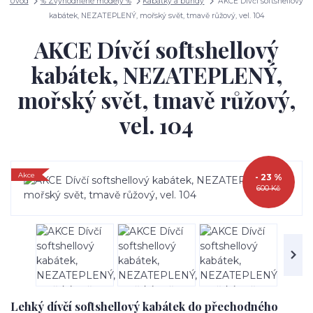
Úvod
% Zvýhodněné modely %
Kabátky a bundy
AKCE Dívčí softshellový
kabátek, NEZATEPLENÝ, mořský svět, tmavě růžový, vel. 104
AKCE Dívčí softshellový
kabátek, NEZATEPLENÝ,
mořský svět, tmavě růžový,
vel. 104
Akce
- 23 %
600 Kč
Lehký dívčí softshellový kabátek do přechodného