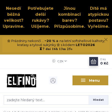
Nesedí
Potřebujete
Jinou
Dítě má
běžná
delší
kombinaci
atypickou
velikost?
rukávy?
barev?
postavu?
Upravíme.
Ušijeme.
Přizpůsobíme.
Vyřešíme.
🌼 Prázdniny nekončí ...
−20 %
☀️ na letní softshellové kalhoty,
kraťasy a tylové sukýnky 🌼 s kódem
LETO2026
7 dní 16h 13m 25s
⏳
0
ks
CZK
0 Kč
Menu
Hledat