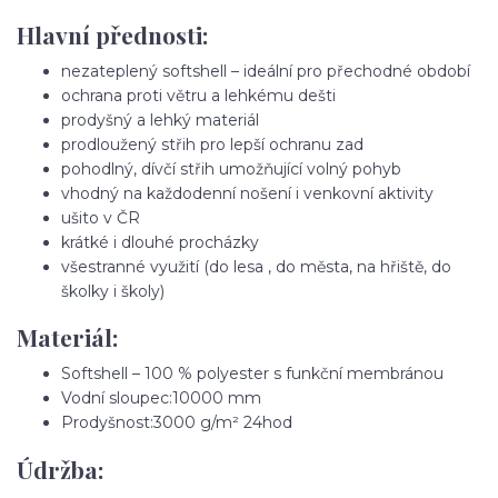
Hlavní přednosti:
nezateplený softshell – ideální pro přechodné období
ochrana proti větru a lehkému dešti
prodyšný a lehký materiál
prodloužený střih pro lepší ochranu zad
pohodlný, dívčí střih umožňující volný pohyb
vhodný na každodenní nošení i venkovní aktivity
ušito v ČR
krátké i dlouhé procházky
všestranné využití (do lesa , do města, na hřiště, do
školky i školy)
Materiál:
Softshell – 100 % polyester s funkční membránou
Vodní sloupec:10000 mm
Prodyšnost:3000 g/m² 24hod
Údržba: