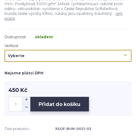
mm- Prodyšnost:3000 g/m² 24hod- rychleschnoucí- odolné proti
oděru- větruodolné- vyrobeno v České Republice Softshellová
bunda české výroby Elfino, rukávy jsou opatřeny bavlněný...
celý
popis
Dostupnost
skladem
Velikost
Nejsme plátci DPH
450 Kč
Přidat do košíku
Číslo produktu:
XSOF-BUN-0021-02