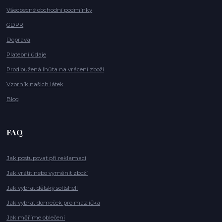
Všeobecné obchodní podmínky
GDPR
Doprava
Platební údaje
Prodloužená lhůta na vrácení zboží
Vzorník našich látek
Blog
FAQ
Jak postupovat při reklamaci
Jak vrátit nebo vyměnit zboží
Jak vybrat dětský softshell
Jak vybrat domeček pro mazlíčka
Jak měříme oblečení