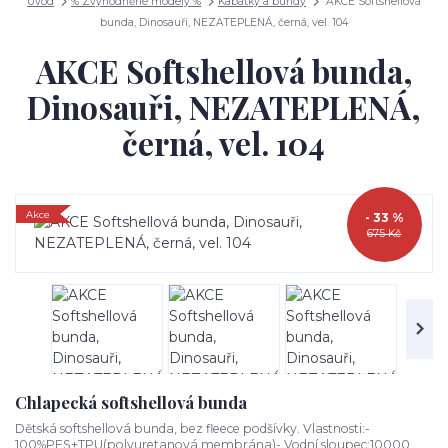
Úvod
% Zvýhodněné modely %
Kabátky a bundy
AKCE Softshellová
bunda, Dinosauři, NEZATEPLENÁ, černá, vel. 104
AKCE Softshellová bunda,
Dinosauři, NEZATEPLENÁ,
černá, vel. 104
Akce
- 33 %
675 Kč
Chlapecká softshellová bunda
Dětská softshellová bunda, bez fleece podšívky. Vlastnosti:-
100%PES+TPU(polyuretanová membrána)- Vodní sloupec:10000