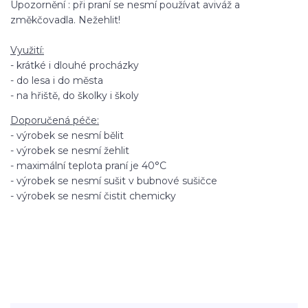
Upozornění : při praní se nesmí používat aviváž a
změkčovadla. Nežehlit!
Využití:
- krátké i dlouhé procházky
- do lesa i do města
- na hřiště, do školky i školy
Doporučená péče:
- výrobek se nesmí bělit
- výrobek se nesmí žehlit
- maximální teplota praní je 40°C
- výrobek se nesmí sušit v bubnové sušičce
- výrobek se nesmí čistit chemicky