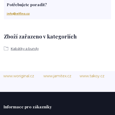
Potřebujete poradit?
info@elfino.cz
Zboží zařazeno v kategoriích
Kabátky a bundy
www.woriginal.cz
www.jamitex.cz
www.takoy.cz
Informace pro zákazníky