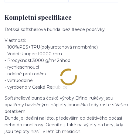
Kompletní specifikace
Dětská softshellová bunda, bez fleece podšívky.
Vlastnosti:
- 100%PES+TPU(polyuretanová membrána)
- Vodní sloupec:10000 mm
- Prodyšnost:3000 g/m² 24hod
- rychleschnoucí
- odolné proti oděru
- větruodolné
- vyrobeno v České Republice
Softshellová bunda české výroby Elfino, rukávy jsou
opatřeny bavlněnými náplety, bundička tedy roste s Vašim
děťátkem.
Bunda je ideální na léto, především do deštivého počasí
nebo do ranní rosy. Oceníte ji také na výlety na hory, kdy
jsou teploty nižší i v letních měsících.