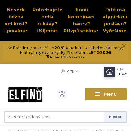
Nesedí
Potřebujete
Jinou
Dítě má
běžná
delší
kombinaci
atypickou
velikost?
rukávy?
barev?
postavu?
Upravíme.
Ušijeme.
Přizpůsobíme.
Vyřešíme.
🌼 Prázdniny nekončí ...
−20 %
☀️ na letní softshellové kalhoty,
kraťasy a tylové sukýnky 🌼 s kódem
LETO2026
6 dní 11h 52m 24s
⏳
0
ks
CZK
0 Kč
Menu
Hledat