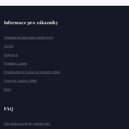
Informace pro zákazníky
Všeobecné obchodní podmínky
GDPR
Doprava
Platební údaje
Prodloužená lhůta na vrácení zboží
Vzorník našich látek
Blog
FAQ
Jak postupovat při reklamaci