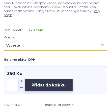
mm- Prodyšnost:3000 g/m² 24hod- rychleschnoucí- odolné proti
oděru- větruodolné- vyrobeno v České Republice Softshellová
bunda české výroby Elfino, rukávy jsou opatřeny bavlněný...
celý
popis
Dostupnost
skladem
Velikost
Nejsme plátci DPH
350 Kč
Přidat do košíku
Číslo produktu:
XSOF-BUN-0002-01