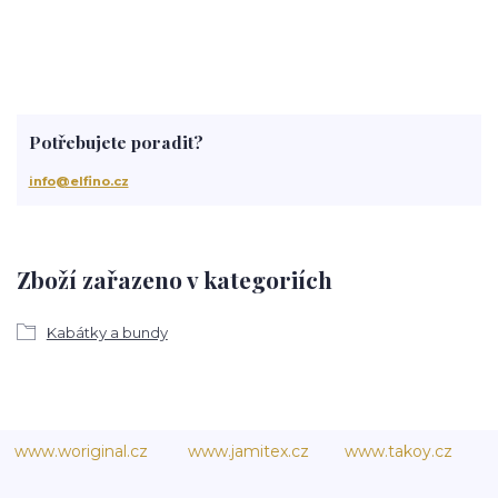
Potřebujete poradit?
info@elfino.cz
Zboží zařazeno v kategoriích
Kabátky a bundy
www.woriginal.cz
www.jamitex.cz
www.takoy.cz