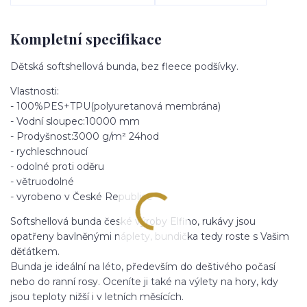
Kompletní specifikace
Dětská softshellová bunda, bez fleece podšívky.
Vlastnosti:
- 100%PES+TPU(polyuretanová membrána)
- Vodní sloupec:10000 mm
- Prodyšnost:3000 g/m² 24hod
- rychleschnoucí
- odolné proti oděru
- větruodolné
- vyrobeno v České Republice
Softshellová bunda české výroby Elfino, rukávy jsou
opatřeny bavlněnými náplety, bundička tedy roste s Vašim
děťátkem.
Bunda je ideální na léto, především do deštivého počasí
nebo do ranní rosy. Oceníte ji také na výlety na hory, kdy
jsou teploty nižší i v letních měsících.