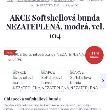
Úvod
% Zvýhodněné modely %
Kabátky a bundy
AKCE Softshellová
bunda NEZATEPLENÁ, modrá, vel. 104
AKCE Softshellová bunda
NEZATEPLENÁ, modrá, vel.
104
Akce
- 39 %
575 Kč
Chlapecká softshellová bunda
Dětská softshellová bunda, bez fleece podšívky. Vlastnosti:-
100%PES+TPU(polyuretanová membrána)- Vodní sloupec:10000