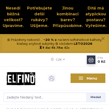
Nesedí
Potřebujete
Jinou
Dítě má
běžná
delší
kombinaci
atypickou
velikost?
rukávy?
barev?
postavu?
Upravíme.
Ušijeme.
Přizpůsobíme.
Vyřešíme.
🌼 Prázdniny nekončí ...
−20 %
☀️ na letní softshellové kalhoty,
kraťasy a tylové sukýnky 🌼 s kódem
LETO2026
8 dní 8h 38m 41s
⏳
0
ks
CZK
0 Kč
Menu
Hledat