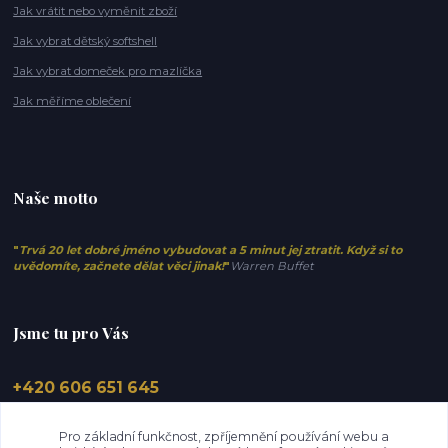
Jak vrátit nebo vyměnit zboží
Jak vybrat dětský softshell
Jak vybrat domeček pro mazlíčka
Jak měříme oblečení
Naše motto
"
Trvá 20 let dobré jméno vybudovat a 5 minut jej ztratit. Když si to
uvědomíte, začnete dělat věci jinak!
"
Warren Buffet
Jsme tu pro Vás
+420 606 651 645
info@elfino.cz
Pro základní funkčnost, zpříjemnění používání webu a