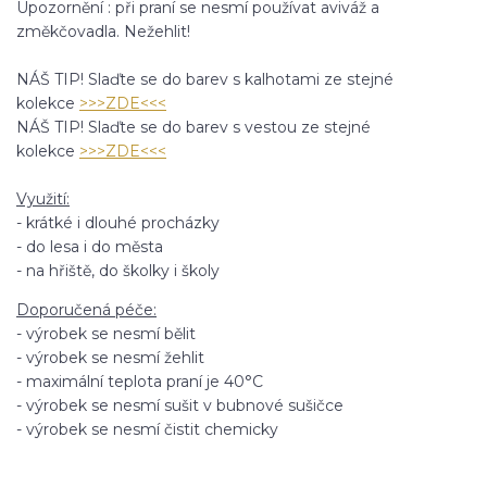
Upozornění : při praní se nesmí používat aviváž a
změkčovadla. Nežehlit!
NÁŠ TIP! Slaďte se do barev s kalhotami ze stejné
kolekce
>>>ZDE<<<
NÁŠ TIP! Slaďte se do barev s vestou ze stejné
kolekce
>>>ZDE<<<
Využití:
- krátké i dlouhé procházky
- do lesa i do města
- na hřiště, do školky i školy
Doporučená péče:
- výrobek se nesmí bělit
- výrobek se nesmí žehlit
- maximální teplota praní je 40°C
- výrobek se nesmí sušit v bubnové sušičce
- výrobek se nesmí čistit chemicky