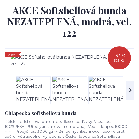
AKCE Softshellová bunda
NEZATEPLENÁ, modrá, vel.
122
Akce
- 44 %
625 Kč
Chlapecká softshellová bunda
Dětská softshellová bunda, bez fleece podšívky. Vlastnosti:-
100%PES+TPU(polyuretanová membrána)- Vodní sloupec:10000
mm- Prodyšnost:3000 g/m² 24hod- rychleschnoucí- odolné proti
oděru- větruodolné- vyrobeno v České Republice Softshellová