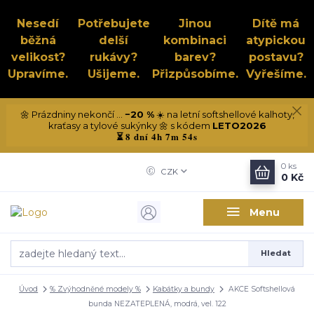
Nesedí
Potřebujete
Jinou
Dítě má
běžná
delší
kombinaci
atypickou
velikost?
rukávy?
barev?
postavu?
Upravíme.
Ušijeme.
Přizpůsobíme.
Vyřešíme.
🌼 Prázdniny nekončí ...
−20 %
☀️ na letní softshellové kalhoty,
kraťasy a tylové sukýnky 🌼 s kódem
LETO2026
8 dní 4h 7m 54s
⏳
0
ks
CZK
0 Kč
Menu
Hledat
Úvod
% Zvýhodněné modely %
Kabátky a bundy
AKCE Softshellová
bunda NEZATEPLENÁ, modrá, vel. 122