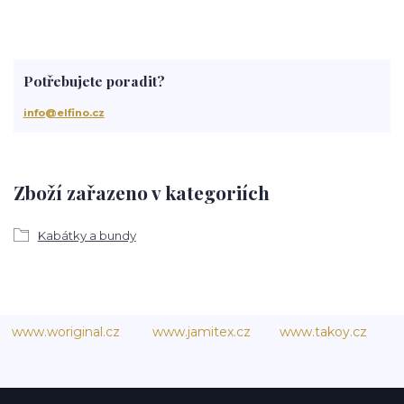
Potřebujete poradit?
info@elfino.cz
Zboží zařazeno v kategoriích
Kabátky a bundy
www.woriginal.cz
www.jamitex.cz
www.takoy.cz