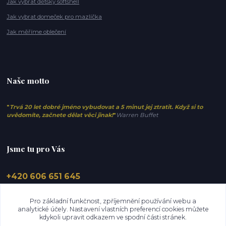
Jak vybrat dětský softshell
Jak vybrat domeček pro mazlíčka
Jak měříme oblečení
Naše motto
"
Trvá 20 let dobré jméno vybudovat a 5 minut jej ztratit. Když si to
uvědomíte, začnete dělat věci jinak!
"
Warren Buffet
Jsme tu pro Vás
+420 606 651 645
info@elfino.cz
Pro základní funkčnost, zpříjemnění používání webu a
analytické účely. Nastavení vlastních preferencí cookies můžete
kdykoli upravit odkazem ve spodní části stránek.