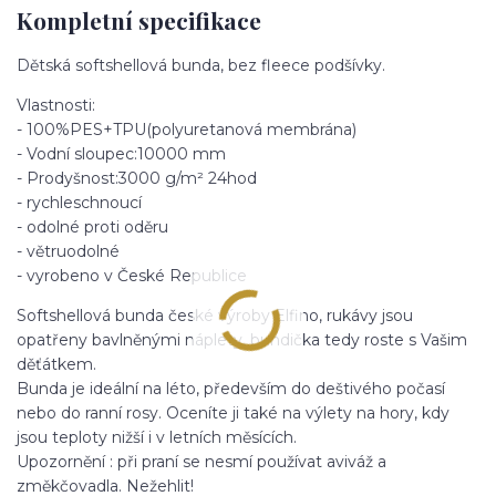
Kompletní specifikace
Dětská softshellová bunda, bez fleece podšívky.
Vlastnosti:
- 100%PES+TPU(polyuretanová membrána)
- Vodní sloupec:10000 mm
- Prodyšnost:3000 g/m² 24hod
- rychleschnoucí
- odolné proti oděru
- větruodolné
- vyrobeno v České Republice
Softshellová bunda české výroby Elfino, rukávy jsou
opatřeny bavlněnými náplety, bundička tedy roste s Vašim
děťátkem.
Bunda je ideální na léto, především do deštivého počasí
nebo do ranní rosy. Oceníte ji také na výlety na hory, kdy
jsou teploty nižší i v letních měsících.
Upozornění : při praní se nesmí používat aviváž a
změkčovadla. Nežehlit!