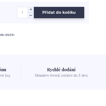
Přidat do košíku
UN-0509-
zónu
Rychlé dodání
vné švy
Skladem ihned, ostatní do 3 dnů