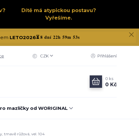
v?
Dítě má atypickou postavu?
Vyřešíme.
8 dní 22h 59m 53s
kódem
LETO2026
⏳
ce
CZK
Přihlášení
0
ks
0 Kč
ro mazlíčky od WORIGINAL
y, tmavě růžová, vel. 104