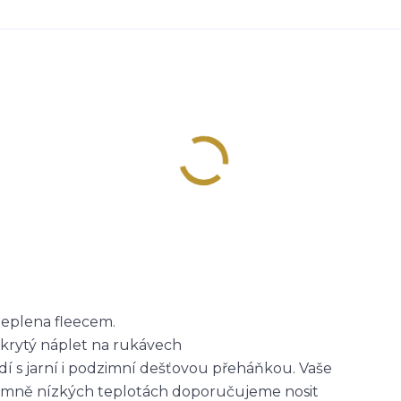
ateplena fleecem.
skrytý náplet na rukávech
dí s jarní i podzimní dešťovou přeháňkou. Vaše
trémně nízkých teplotách doporučujeme nosit