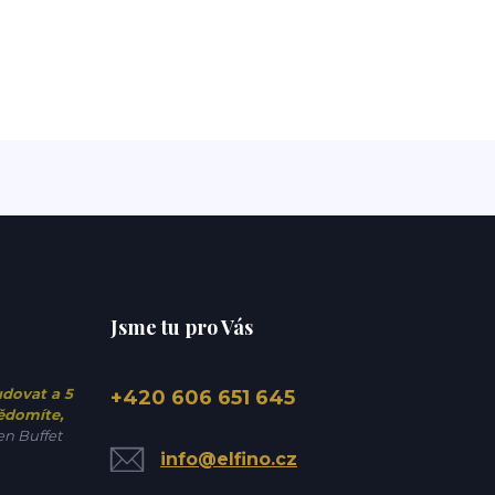
Jsme tu pro Vás
udovat a 5
+420 606 651 645
vědomíte,
n Buffet
info@elfino.cz