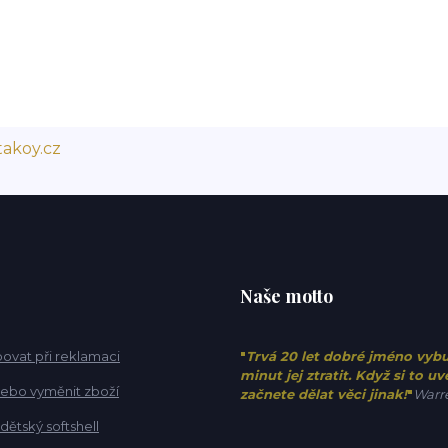
akoy.cz
Naše motto
ovat při reklamaci
"
Trvá 20 let dobré jméno vyb
minut jej ztratit. Když si to u
 nebo vyměnit zboží
začnete dělat věci jinak!
"
Warre
 dětský softshell