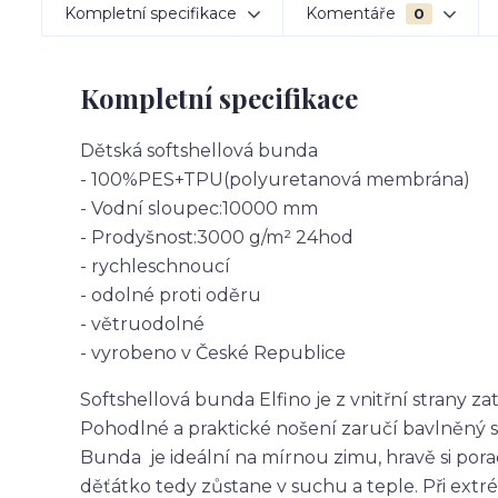
Kompletní specifikace
Komentáře
0
Kompletní specifikace
Dětská softshellová bunda
- 100%PES+TPU(polyuretanová membrána)
- Vodní sloupec:10000 mm
- Prodyšnost:3000 g/m² 24hod
- rychleschnoucí
- odolné proti oděru
- větruodolné
- vyrobeno v České Republice
Softshellová bunda Elfino je z vnitřní strany z
Pohodlné a praktické nošení zaručí bavlněný 
Bunda je ideální na mírnou zimu, hravě si pora
děťátko tedy zůstane v suchu a teple. Při ex