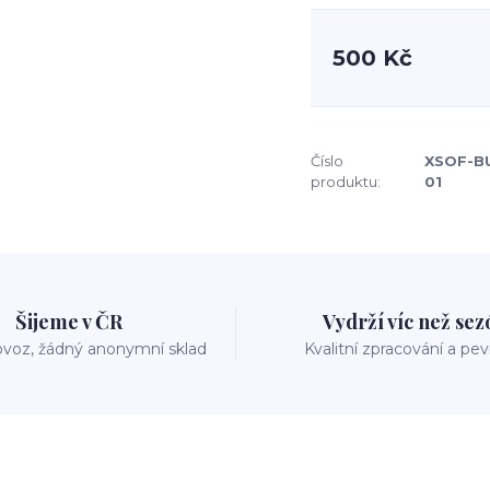
500 Kč
Číslo
XSOF-B
produktu:
01
Šijeme v ČR
Vydrží víc než se
voz, žádný anonymní sklad
Kvalitní zpracování a pe