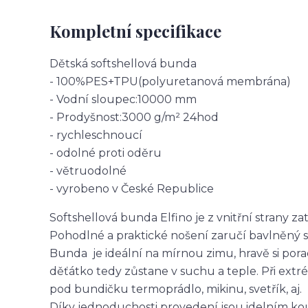
Kompletní specifikace
Dětská softshellová bunda
- 100%PES+TPU(polyuretanová membrána)
- Vodní sloupec:10000 mm
- Prodyšnost:3000 g/m² 24hod
- rychleschnoucí
- odolné proti oděru
- větruodolné
- vyrobeno v České Republice
Softshellová bunda Elfino je z vnitřní strany z
Pohodlné a praktické nošení zaručí bavlněný 
Bunda je ideální na mírnou zimu, hravě si pora
děťátko tedy zůstane v suchu a teple. Při ex
pod bundičku termoprádlo, mikinu, svetřík, aj.
Díky jednoduchosti provedení jsou idelním kou