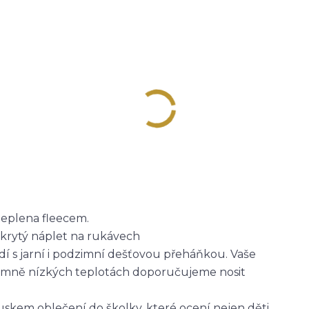
ateplena fleecem.
skrytý náplet na rukávech
dí s jarní i podzimní dešťovou přeháňkou. Vaše
trémně nízkých teplotách doporučujeme nosit
skem oblečení do školky, které ocení nejen děti,