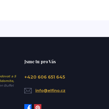
Jsme tu pro Vás
udovat a 5
+420 606 651 645
vědomíte,
n Buffet
info@elfino.cz