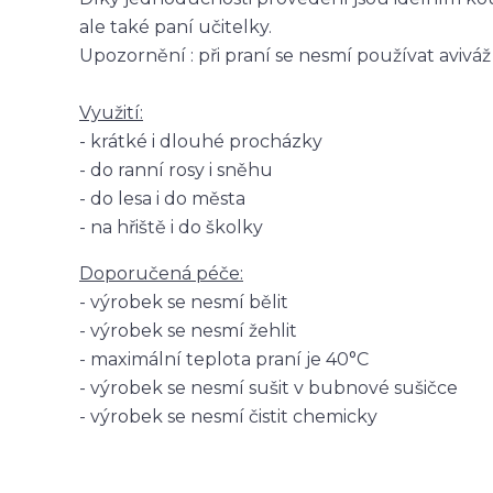
ale také paní učitelky.
Upozornění : při praní se nesmí používat aviváž
Využití:
- krátké i dlouhé procházky
- do ranní rosy i sněhu
- do lesa i do města
- na hřiště i do školky
Doporučená péče:
- výrobek se nesmí bělit
- výrobek se nesmí žehlit
- maximální teplota praní je 40°C
- výrobek se nesmí sušit v bubnové sušičce
- výrobek se nesmí čistit chemicky