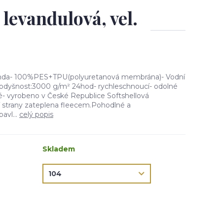
levandulová, vel.
bunda- 100%PES+TPU(polyuretanová membrána)- Vodní
dyšnost:3000 g/m² 24hod- rychleschnoucí- odolné
né- vyrobeno v České Republice Softshellová
ní strany zateplena fleecem.Pohodlné a
avl...
celý popis
Skladem