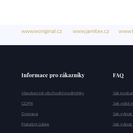
www.woriginal.cz
www.jamitex.cz
www.t
Informace pro zákazníky
FAQ
Všeobecné obchodní podmínky
Jak postup
GDPR
Jak vrátit
Doprava
Jak vybrat
Platební údaje
Jak vybra