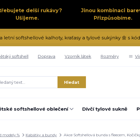
třebujete delší rukávy?
Jinou kombinaci bare
Ušijeme.
Přizpůsobíme.
a letní softshellové kalhoty, kraťasy a tylové sukýnky 🌼 s 
ětský softshell
Doprava
Vzorník látek
Rozměry
Ví
Hledat
tské softshellové oblečení
Dívčí tylové sukně
P
é modely %
Kabátky a bundy
Akce Softshellová bunda s fleecem, Kočičky