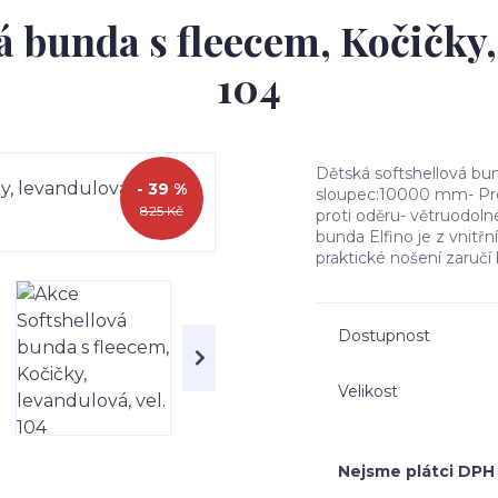
á bunda s fleecem, Kočičky, 
104
Dětská softshellová 
- 39 %
sloupec:10000 mm- Pro
825 Kč
proti oděru- větruodol
bunda Elfino je z vnitř
praktické nošení zaručí b
Dostupnost
Velikost
Nejsme plátci DPH