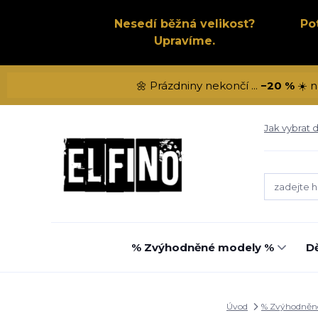
Nesedí běžná velikost?
Po
Upravíme.
🌼 Prázdniny nekončí ...
−20 %
☀️ n
Jak vybrat d
% Zvýhodněné modely %
Dě
Úvod
% Zvýhodněn