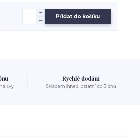
Přidat do košíku
zónu
Rychlé dodání
vné švy
Skladem ihned, ostatní do 3 dnů