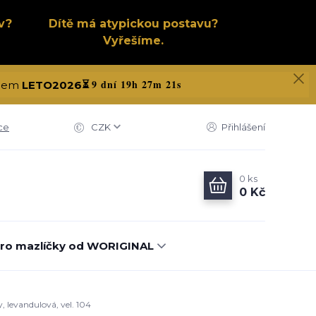
v?
Dítě má atypickou postavu?
Vyřešíme.
9 dní 19h 27m 21s
kódem
LETO2026
⏳
ce
CZK
Přihlášení
0
ks
0 Kč
ro mazlíčky od WORIGINAL
, levandulová, vel. 104