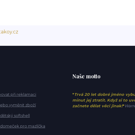
akoy.cz
Naše motto
ovat při reklamaci
"
Trvá 20 let dobré jméno vyb
minut jej ztratit. Když si to u
 nebo vyměnit zboží
začnete dělat věci jinak!
"
Warre
 dětský softshell
t domeček pro mazlíčka