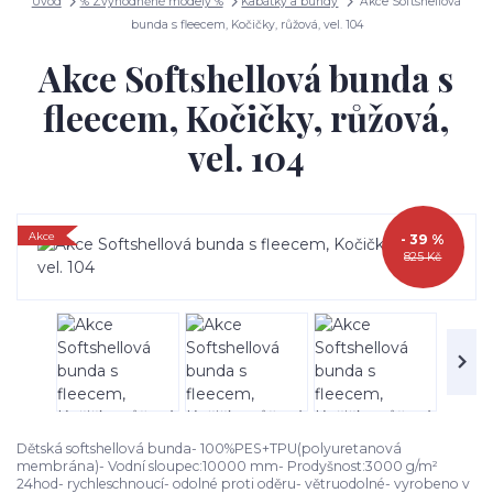
Úvod
% Zvýhodněné modely %
Kabátky a bundy
Akce Softshellová
bunda s fleecem, Kočičky, růžová, vel. 104
Akce Softshellová bunda s
fleecem, Kočičky, růžová,
vel. 104
Akce
- 39 %
825 Kč
Dětská softshellová bunda- 100%PES+TPU(polyuretanová
membrána)- Vodní sloupec:10000 mm- Prodyšnost:3000 g/m²
24hod- rychleschnoucí- odolné proti oděru- větruodolné- vyrobeno v