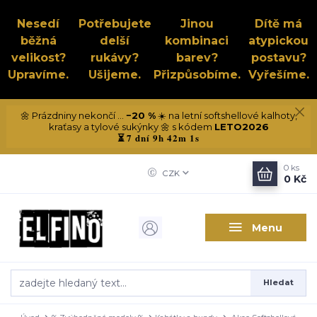
Nesedí
Potřebujete
Jinou
Dítě má
běžná
delší
kombinaci
atypickou
velikost?
rukávy?
barev?
postavu?
Upravíme.
Ušijeme.
Přizpůsobíme.
Vyřešíme.
🌼 Prázdniny nekončí ...
−20 %
☀️ na letní softshellové kalhoty,
kraťasy a tylové sukýnky 🌼 s kódem
LETO2026
7 dní 9h 42m 1s
⏳
0
ks
CZK
0 Kč
Menu
Hledat