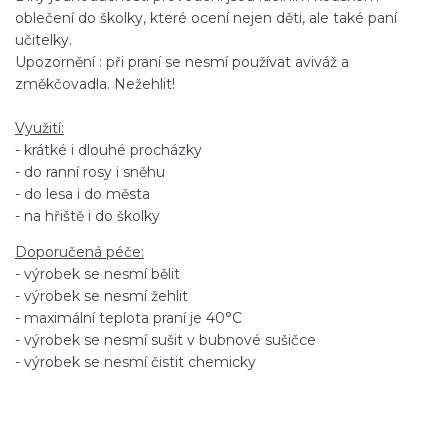
oblečení do školky, které ocení nejen děti, ale také paní
učitelky.
Upozornění : při praní se nesmí používat aviváž a
změkčovadla. Nežehlit!
Využití:
- krátké i dlouhé procházky
- do ranní rosy i sněhu
- do lesa i do města
- na hřiště i do školky
Doporučená péče:
- výrobek se nesmí bělit
- výrobek se nesmí žehlit
- maximální teplota praní je 40°C
- výrobek se nesmí sušit v bubnové sušičce
- výrobek se nesmí čistit chemicky