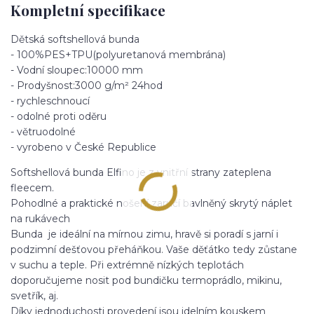
Kompletní specifikace
Dětská softshellová bunda
- 100%PES+TPU(polyuretanová membrána)
- Vodní sloupec:10000 mm
- Prodyšnost:3000 g/m² 24hod
- rychleschnoucí
- odolné proti oděru
- větruodolné
- vyrobeno v České Republice
Softshellová bunda Elfino je z vnitřní strany zateplena
fleecem.
Pohodlné a praktické nošení zaručí bavlněný skrytý náplet
na rukávech
Bunda je ideální na mírnou zimu, hravě si poradí s jarní i
podzimní dešťovou přeháňkou. Vaše děťátko tedy zůstane
v suchu a teple. Při extrémně nízkých teplotách
doporučujeme nosit pod bundičku termoprádlo, mikinu,
svetřík, aj.
Díky jednoduchosti provedení jsou idelním kouskem