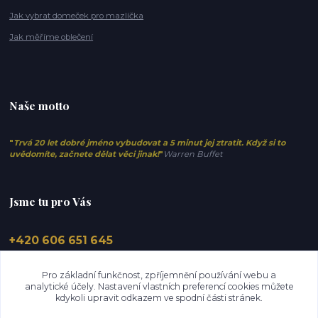
Jak vybrat domeček pro mazlíčka
Jak měříme oblečení
Naše motto
"
Trvá 20 let dobré jméno vybudovat a 5 minut jej ztratit. Když si to
uvědomíte, začnete dělat věci jinak!
"
Warren Buffet
Jsme tu pro Vás
+420 606 651 645
info@elfino.cz
Pro základní funkčnost, zpříjemnění používání webu a
analytické účely. Nastavení vlastních preferencí cookies můžete
kdykoli upravit odkazem ve spodní části stránek.