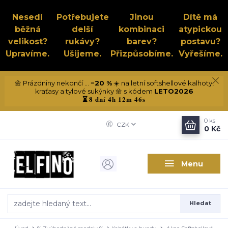
Nesedí
Potřebujete
Jinou
Dítě má
běžná
delší
kombinaci
atypickou
velikost?
rukávy?
barev?
postavu?
Upravíme.
Ušijeme.
Přizpůsobíme.
Vyřešíme.
🌼 Prázdniny nekončí ...
−20 %
☀️ na letní softshellové kalhoty,
kraťasy a tylové sukýnky 🌼 s kódem
LETO2026
8 dní 4h 12m 46s
⏳
0
ks
CZK
0 Kč
Menu
Hledat