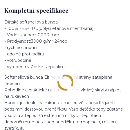
Kompletní specifikace
Dětská softshellová bunda
- 100%PES+TPU(polyuretanová membrána)
- Vodní sloupec:10000 mm
- Prodyšnost:3000 g/m² 24hod
- rychleschnoucí
- odolné proti oděru
- větruodolné
- vyrobeno v České Republice
Softshellová bunda Elfino je z vnitřní strany zateplena
fleecem.
Pohodlné a praktické nošení zaručí bavlněný skrytý náplet
na rukávech
Bunda je ideální na mírnou zimu, hravě si poradí s jarní i
podzimní dešťovou přeháňkou. Vaše děťátko tedy zůstane
v suchu a teple. Při extrémně nízkých teplotách
doporučujeme nosit pod bundičku termoprádlo, mikinu,
svetřík, aj.