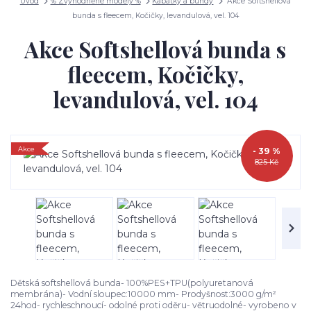
Úvod
% Zvýhodněné modely %
Kabátky a bundy
Akce Softshellová
bunda s fleecem, Kočičky, levandulová, vel. 104
Akce Softshellová bunda s
fleecem, Kočičky,
levandulová, vel. 104
Akce
- 39 %
825 Kč
Dětská softshellová bunda- 100%PES+TPU(polyuretanová
membrána)- Vodní sloupec:10000 mm- Prodyšnost:3000 g/m²
24hod- rychleschnoucí- odolné proti oděru- větruodolné- vyrobeno v