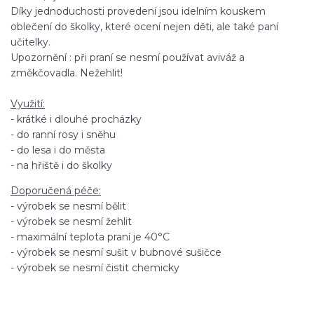
Díky jednoduchosti provedení jsou idelním kouskem
oblečení do školky, které ocení nejen děti, ale také paní
učitelky.
Upozornění : při praní se nesmí používat aviváž a
změkčovadla. Nežehlit!
Využití:
- krátké i dlouhé procházky
- do ranní rosy i sněhu
- do lesa i do města
- na hřiště i do školky
Doporučená péče:
- výrobek se nesmí bělit
- výrobek se nesmí žehlit
- maximální teplota praní je 40°C
- výrobek se nesmí sušit v bubnové sušičce
- výrobek se nesmí čistit chemicky