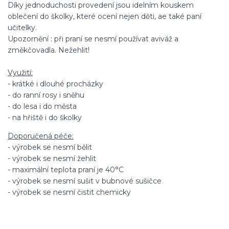
Díky jednoduchosti provedení jsou idelním kouskem
oblečení do školky, které ocení nejen děti, ae také paní
učitelky.
Upozornění : při praní se nesmí používat aviváž a
změkčovadla. Nežehlit!
Využití:
- krátké i dlouhé procházky
- do ranní rosy i sněhu
- do lesa i do města
- na hřiště i do školky
Doporučená péče:
- výrobek se nesmí bělit
- výrobek se nesmí žehlit
- maximální teplota praní je 40°C
- výrobek se nesmí sušit v bubnové sušičce
- výrobek se nesmí čistit chemicky