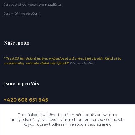
Jak vybrat domeček pro mazlíčka
Jak měříme oblečení
Naše motto
"
Trvá 20 let dobré jméno vybudovat a 5 minut jej ztratit. Když si to
uvědomíte, začnete dělat věci jinak!
"
Warren Buffet
Jsme tu pro Vás
+420 606 651 645
info@elfino.cz
Pro základní funkčnost, zpříjemnění používání webu a
analytické účely. Nastavení vlastních preferencí cookies můžete
kdykoli upravit odkazem ve spodní části stránek.