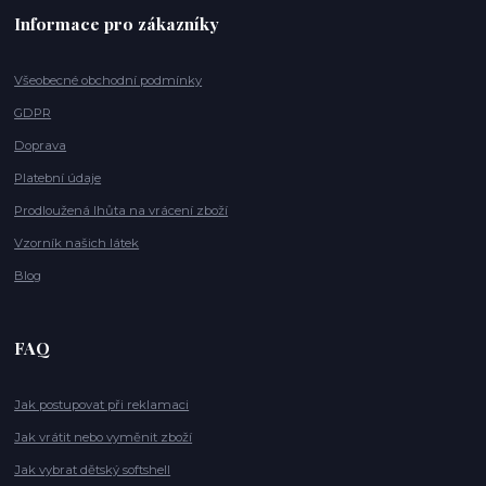
Informace pro zákazníky
Všeobecné obchodní podmínky
GDPR
Doprava
Platební údaje
Prodloužená lhůta na vrácení zboží
Vzorník našich látek
Blog
FAQ
Jak postupovat při reklamaci
Jak vrátit nebo vyměnit zboží
Jak vybrat dětský softshell