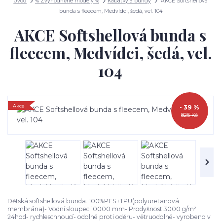
Úvod
% Zvýhodněné modely %
Kabátky a bundy
AKCE Softshellová
bunda s fleecem, Medvídci, šedá, vel. 104
AKCE Softshellová bunda s
fleecem, Medvídci, šedá, vel.
104
Akce
- 39 %
825 Kč
Dětská softshellová bunda. 100%PES+TPU(polyuretanová
membrána)- Vodní sloupec:10000 mm- Prodyšnost:3000 g/m²
24hod- rychleschnoucí- odolné proti oděru- větruodolné- vyrobeno v