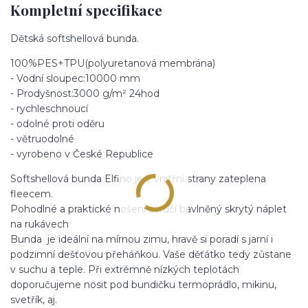
Kompletní specifikace
Dětská softshellová bunda.
100%PES+TPU(polyuretanová membrána)
- Vodní sloupec:10000 mm
- Prodyšnost:3000 g/m² 24hod
- rychleschnoucí
- odolné proti oděru
- větruodolné
- vyrobeno v České Republice
Softshellová bunda Elfino je z vnitřní strany zateplena
fleecem.
Pohodlné a praktické nošení zaručí bavlněný skrytý náplet
na rukávech
Bunda je ideální na mírnou zimu, hravě si poradí s jarní i
podzimní dešťovou přeháňkou. Vaše děťátko tedy zůstane
v suchu a teple. Při extrémně nízkých teplotách
doporučujeme nosit pod bundičku termoprádlo, mikinu,
svetřík, aj.