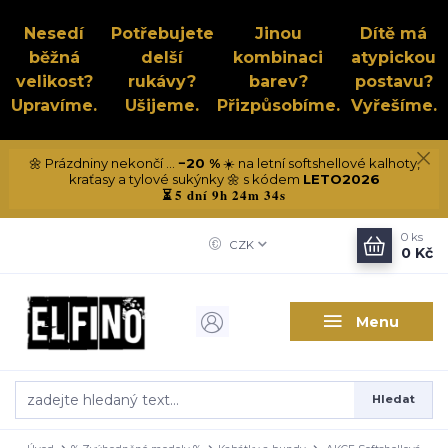
Nesedí
Potřebujete
Jinou
Dítě má
běžná
delší
kombinaci
atypickou
velikost?
rukávy?
barev?
postavu?
Upravíme.
Ušijeme.
Přizpůsobíme.
Vyřešíme.
🌼 Prázdniny nekončí ...
−20 %
☀️ na letní softshellové kalhoty,
kraťasy a tylové sukýnky 🌼 s kódem
LETO2026
5 dní 9h 24m 34s
⏳
0
ks
CZK
0 Kč
Menu
Hledat