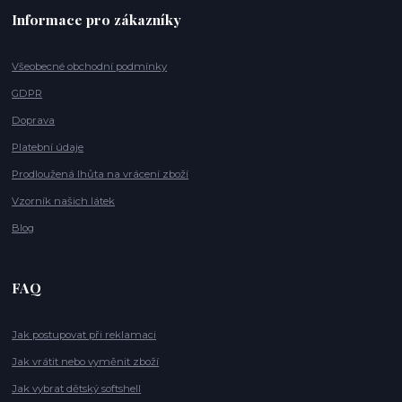
Informace pro zákazníky
Všeobecné obchodní podmínky
GDPR
Doprava
Platební údaje
Prodloužená lhůta na vrácení zboží
Vzorník našich látek
Blog
FAQ
Jak postupovat při reklamaci
Jak vrátit nebo vyměnit zboží
Jak vybrat dětský softshell