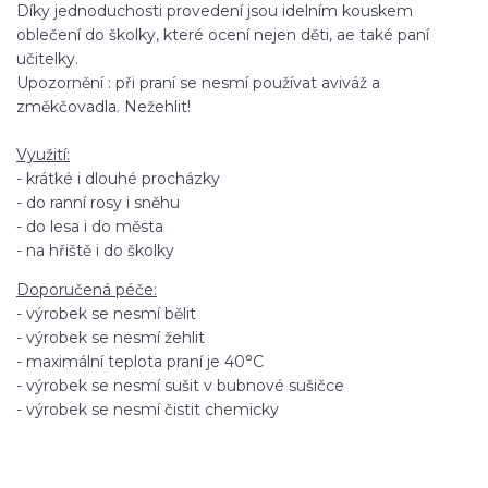
Díky jednoduchosti provedení jsou idelním kouskem
oblečení do školky, které ocení nejen děti, ae také paní
učitelky.
Upozornění : při praní se nesmí používat aviváž a
změkčovadla. Nežehlit!
Využití:
- krátké i dlouhé procházky
- do ranní rosy i sněhu
- do lesa i do města
- na hřiště i do školky
Doporučená péče:
- výrobek se nesmí bělit
- výrobek se nesmí žehlit
- maximální teplota praní je 40°C
- výrobek se nesmí sušit v bubnové sušičce
- výrobek se nesmí čistit chemicky