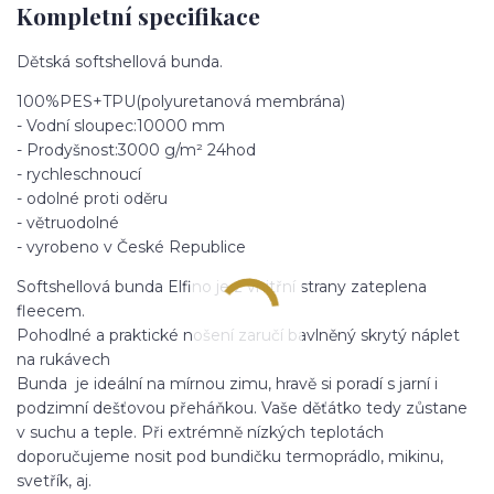
Kompletní specifikace
Dětská softshellová bunda.
100%PES+TPU(polyuretanová membrána)
- Vodní sloupec:10000 mm
- Prodyšnost:3000 g/m² 24hod
- rychleschnoucí
- odolné proti oděru
- větruodolné
- vyrobeno v České Republice
Softshellová bunda Elfino je z vnitřní strany zateplena
fleecem.
Pohodlné a praktické nošení zaručí bavlněný skrytý náplet
na rukávech
Bunda je ideální na mírnou zimu, hravě si poradí s jarní i
podzimní dešťovou přeháňkou. Vaše děťátko tedy zůstane
v suchu a teple. Při extrémně nízkých teplotách
doporučujeme nosit pod bundičku termoprádlo, mikinu,
svetřík, aj.