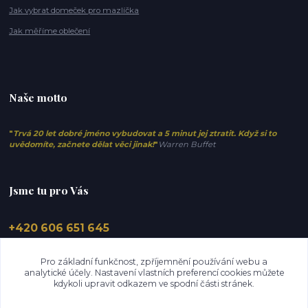
Jak vybrat domeček pro mazlíčka
Jak měříme oblečení
Naše motto
"
Trvá 20 let dobré jméno vybudovat a 5 minut jej ztratit. Když si to
uvědomíte, začnete dělat věci jinak!
"
Warren Buffet
Jsme tu pro Vás
+420 606 651 645
info@elfino.cz
Pro základní funkčnost, zpříjemnění používání webu a
analytické účely. Nastavení vlastních preferencí cookies můžete
kdykoli upravit odkazem ve spodní části stránek.