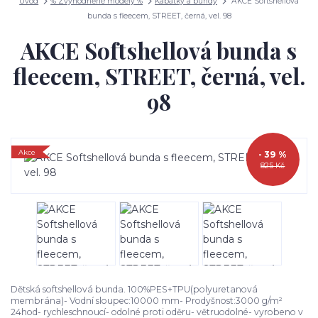
Úvod
% Zvýhodněné modely %
Kabátky a bundy
AKCE Softshellová
bunda s fleecem, STREET, černá, vel. 98
AKCE Softshellová bunda s
fleecem, STREET, černá, vel.
98
Akce
- 39 %
825 Kč
Dětská softshellová bunda. 100%PES+TPU(polyuretanová
membrána)- Vodní sloupec:10000 mm- Prodyšnost:3000 g/m²
24hod- rychleschnoucí- odolné proti oděru- větruodolné- vyrobeno v