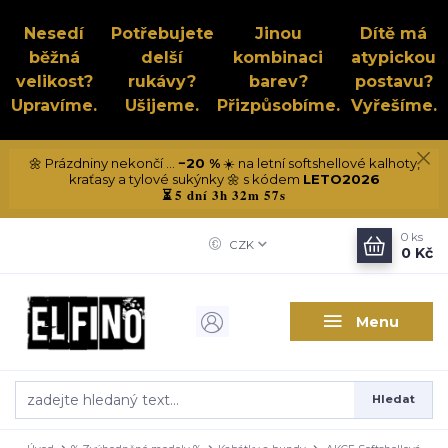
Nesedí
Potřebujete
Jinou
Dítě má
běžná
delší
kombinaci
atypickou
velikost?
rukávy?
barev?
postavu?
Upravíme.
Ušijeme.
Přizpůsobíme.
Vyřešíme.
🌼 Prázdniny nekončí ...
−20 %
☀️ na letní softshellové kalhoty,
kraťasy a tylové sukýnky 🌼 s kódem
LETO2026
5 dní 3h 32m 56s
⏳
0
ks
CZK
0 Kč
Menu
Hledat