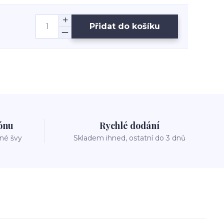
Přidat do košíku
zónu
Rychlé dodání
vné švy
Skladem ihned, ostatní do 3 dnů