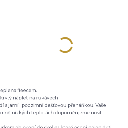
ateplena fleecem.
skrytý náplet na rukávech
dí s jarní i podzimní dešťovou přeháňkou. Vaše
trémně nízkých teplotách doporučujeme nosit
skem oblečení do školky, které ocení nejen děti,