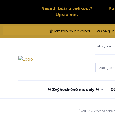
Nesedí běžná velikost?
Po
Upravíme.
🌼 Prázdniny nekončí ...
−20 %
☀️ n
Jak vybrat d
% Zvýhodněné modely %
Dě
Úvod
% Zvýhodněné 