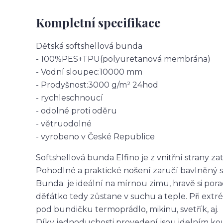
Kompletní specifikace
Dětská softshellová bunda
- 100%PES+TPU(polyuretanová membrána)
- Vodní sloupec:10000 mm
- Prodyšnost:3000 g/m² 24hod
- rychleschnoucí
- odolné proti oděru
- větruodolné
- vyrobeno v České Republice
Softshellová bunda Elfino je z vnitřní strany z
Pohodlné a praktické nošení zaručí bavlněný 
Bunda je ideální na mírnou zimu, hravě si pora
děťátko tedy zůstane v suchu a teple. Při ex
pod bundičku termoprádlo, mikinu, svetřík, aj.
Díky jednoduchosti provedení jsou idelním kou