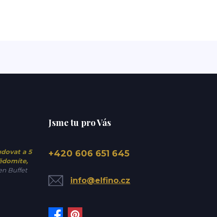
Jsme tu pro Vás
udovat a 5
+420 606 651 645
vědomíte,
n Buffet
info@elfino.cz