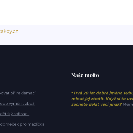
akoy.cz
Naše motto
ovat při reklamaci
"
Trvá 20 let dobré jméno vyb
minut jej ztratit. Když si to u
 nebo vyměnit zboží
začnete dělat věci jinak!
"
Warre
 dětský softshell
t domeček pro mazlíčka