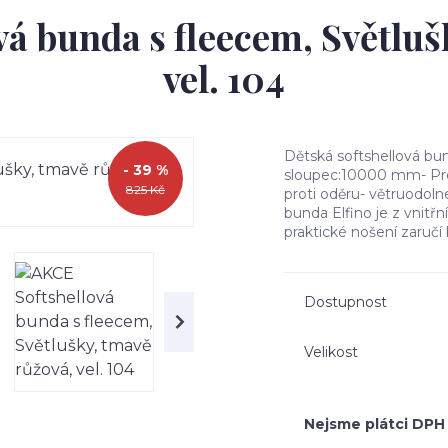
á bunda s fleecem, Světluš
vel. 104
Dětská softshellová 
- 39 %
sloupec:10000 mm- Pro
825 Kč
proti oděru- větruodol
bunda Elfino je z vnitř
praktické nošení zaručí b
Dostupnost
Velikost
Nejsme plátci DPH