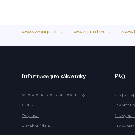
www.woriginal.cz
www.jamitex.cz
www.t
Informace pro zákazníky
FAQ
Všeobecné obchodní podmínky
Jak postup
GDPR
Jak vrátit
Doprava
Jak vybrat
Platební údaje
Jak vybra