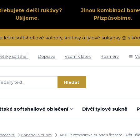
třebujete delší rukávy?
Jinou kombinaci bare
Ušijeme.
Přizpůsobíme.
a letní softshellové kalhoty, kraťasy a tylové sukýnky 🌼 s 
ětský softshell
Doprava
Vzorník látek
Rozměry
Ví
Hledat
tské softshellové oblečení
Dívčí tylové sukně
P
modely %
Kabátky a bundy
AKCE Softshellová bunda s fleecem, Světlušk