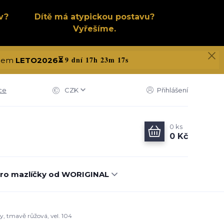
v?
Dítě má atypickou postavu?
Vyřešíme.
9 dní 17h 23m 17s
kódem
LETO2026
⏳
ce
CZK
Přihlášení
0
ks
0 Kč
ro mazlíčky od WORIGINAL
y, tmavě růžová, vel. 104