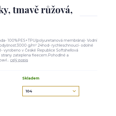
ky, tmavě růžová,
bunda- 100%PES+TPU(polyuretanová membrána)- Vodní
dyšnost:3000 g/m² 24hod- rychleschnoucí- odolné
né- vyrobeno v České Republice Softshellová
ní strany zateplena fleecem.Pohodlné a
avl...
celý popis
Skladem