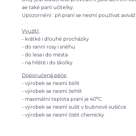
ae také paní učitelky.
Upozornění : při praní se nesmí používat aviváž
Využití:
- krátké i dlouhé procházky
- do ranní rosy i sněhu
- do lesa i do města
- na hřiště i do školky
Doporučená péče:
- výrobek se nesmí bělit
- výrobek se nesmí žehlit
- maximální teplota praní je 40°C
- výrobek se nesmí sušit v bubnové sušičce
- výrobek se nesmí čistit chemicky