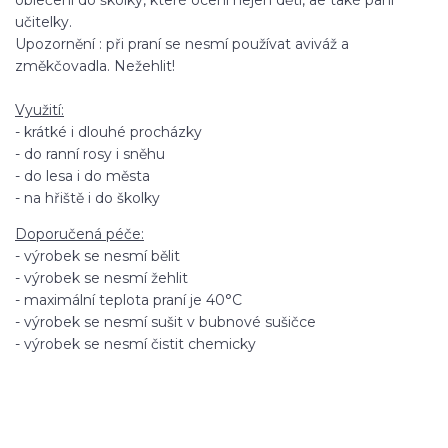
oblečení do školky, které ocení nejen děti, ae také paní
učitelky.
Upozornění : při praní se nesmí používat aviváž a
změkčovadla. Nežehlit!
Využití:
- krátké i dlouhé procházky
- do ranní rosy i sněhu
- do lesa i do města
- na hřiště i do školky
Doporučená péče:
- výrobek se nesmí bělit
- výrobek se nesmí žehlit
- maximální teplota praní je 40°C
- výrobek se nesmí sušit v bubnové sušičce
- výrobek se nesmí čistit chemicky