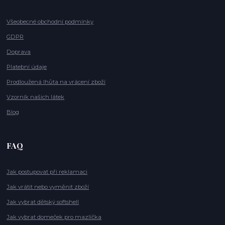
Všeobecné obchodní podmínky
GDPR
Doprava
Platební údaje
Prodloužená lhůta na vrácení zboží
Vzorník našich látek
Blog
FAQ
Jak postupovat při reklamaci
Jak vrátit nebo vyměnit zboží
Jak vybrat dětský softshell
Jak vybrat domeček pro mazlíčka