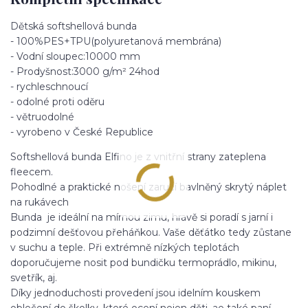
Dětská softshellová bunda
- 100%PES+TPU(polyuretanová membrána)
- Vodní sloupec:10000 mm
- Prodyšnost:3000 g/m² 24hod
- rychleschnoucí
- odolné proti oděru
- větruodolné
- vyrobeno v České Republice
Softshellová bunda Elfino je z vnitřní strany zateplena
fleecem.
Pohodlné a praktické nošení zaručí bavlněný skrytý náplet
na rukávech
Bunda je ideální na mírnou zimu, hravě si poradí s jarní i
podzimní dešťovou přeháňkou. Vaše děťátko tedy zůstane
v suchu a teple. Při extrémně nízkých teplotách
doporučujeme nosit pod bundičku termoprádlo, mikinu,
svetřík, aj.
Díky jednoduchosti provedení jsou idelním kouskem