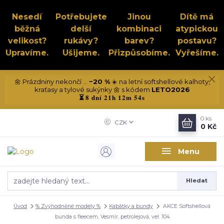
Nesedí
Potřebujete
Jinou
Dítě má
běžná
delší
kombinaci
atypickou
velikost?
rukávy?
barev?
postavu?
Upravíme.
Ušijeme.
Přizpůsobíme.
Vyřešíme.
🌼 Prázdniny nekončí ...
−20 %
☀️ na letní softshellové kalhoty,
kraťasy a tylové sukýnky 🌼 s kódem
LETO2026
8 dní 21h 12m 53s
⏳
0
ks
CZK
0 Kč
Menu
Hledat
Úvod
% Zvýhodněné modely %
Kabátky a bundy
AKCE Softshellová
bunda s fleecem, Vesmír, petrolejová, vel. 104