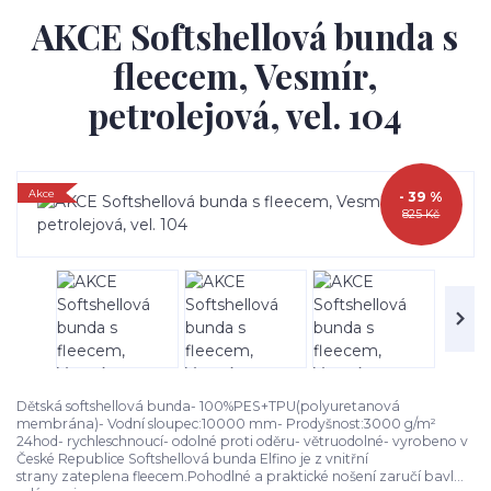
AKCE Softshellová bunda s
fleecem, Vesmír,
petrolejová, vel. 104
Akce
- 39 %
825 Kč
Dětská softshellová bunda- 100%PES+TPU(polyuretanová
membrána)- Vodní sloupec:10000 mm- Prodyšnost:3000 g/m²
24hod- rychleschnoucí- odolné proti oděru- větruodolné- vyrobeno v
České Republice Softshellová bunda Elfino je z vnitřní
strany zateplena fleecem.Pohodlné a praktické nošení zaručí bavl...