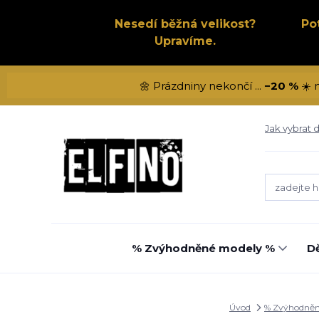
Nesedí běžná velikost?
Po
Upravíme.
🌼 Prázdniny nekončí ...
−20 %
☀️ 
Jak vybrat d
% Zvýhodněné modely %
Dě
Úvod
% Zvýhodněn