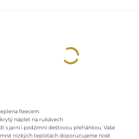
ateplena fleecem.
skrytý náplet na rukávech
dí s jarní i podzimní dešťovou přeháňkou. Vaše
trémně nízkých teplotách doporučujeme nosit