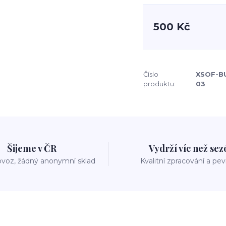
500 Kč
Číslo
XSOF-B
produktu:
03
Šijeme v ČR
Vydrží víc než se
voz, žádný anonymní sklad
Kvalitní zpracování a pe