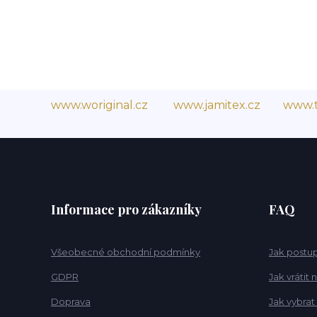
www.woriginal.cz
www.jamitex.cz
www.t
Informace pro zákazníky
FAQ
Všeobecné obchodní podmínky
Jak postup
GDPR
Jak vrátit
Doprava
Jak vybrat