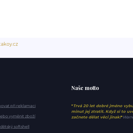
akoy.cz
Naše motto
ovat při reklamaci
"
Trvá 20 let dobré jméno vyb
minut jej ztratit. Když si to u
 nebo vyměnit zboží
začnete dělat věci jinak!
"
Warre
 dětský softshell