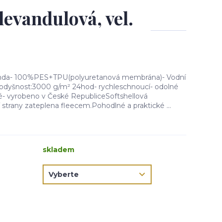
levandulová, vel.
bunda- 100%PES+TPU(polyuretanová membrána)- Vodní
dyšnost:3000 g/m² 24hod- rychleschnoucí- odolné
né- vyrobeno v České RepubliceSoftshellová
í strany zateplena fleecem.Pohodlné a praktické ...
skladem