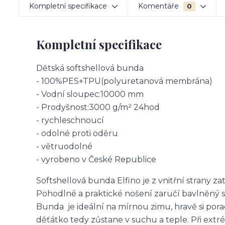
Kompletní specifikace
Komentáře
0
Kompletní specifikace
Dětská softshellová bunda
- 100%PES+TPU(polyuretanová membrána)
- Vodní sloupec:10000 mm
- Prodyšnost:3000 g/m² 24hod
- rychleschnoucí
- odolné proti oděru
- větruodolné
- vyrobeno v České Republice
Softshellová bunda Elfino je z vnitřní strany z
Pohodlné a praktické nošení zaručí bavlněný 
Bunda je ideální na mírnou zimu, hravě si pora
děťátko tedy zůstane v suchu a teple. Při ex