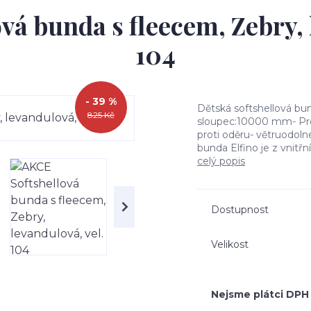
á bunda s fleecem, Zebry, 
104
- 39 %
Dětská softshellová 
825 Kč
sloupec:10000 mm- Pro
proti oděru- větruodol
bunda Elfino je z vnitřn
celý popis
Dostupnost
Velikost
Nejsme plátci DPH