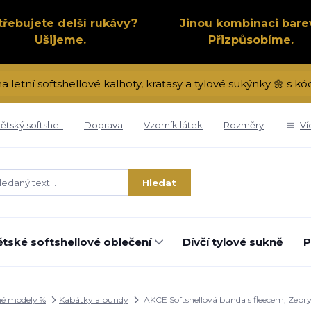
třebujete delší rukávy?
Jinou kombinaci bare
Ušijeme.
Přizpůsobíme.
na letní softshellové kalhoty, kraťasy a tylové sukýnky 🌼 s 
ětský softshell
Doprava
Vzorník látek
Rozměry
Ví
Hledat
tské softshellové oblečení
Dívčí tylové sukně
P
é modely %
Kabátky a bundy
AKCE Softshellová bunda s fleecem, Zebry,