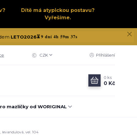
v?
Dítě má atypickou postavu?
Vyřešíme.
9 dní 4h 59m 37s
kódem
LETO2026
⏳
ce
CZK
Přihlášení
0
ks
0 Kč
ro mazlíčky od WORIGINAL
 levandulová, vel. 104