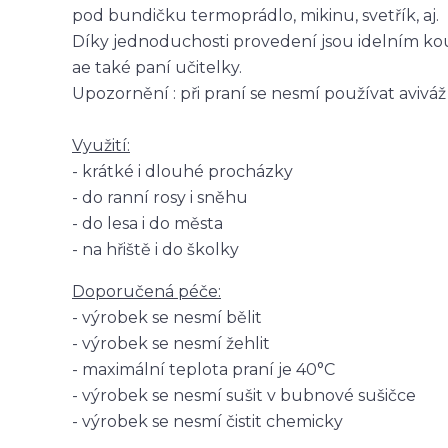
pod bundičku termoprádlo, mikinu, svetřík, aj.
Díky jednoduchosti provedení jsou idelním kou
ae také paní učitelky.
Upozornění : při praní se nesmí používat aviváž
Využití:
- krátké i dlouhé procházky
- do ranní rosy i sněhu
- do lesa i do města
- na hřiště i do školky
Doporučená péče:
- výrobek se nesmí bělit
- výrobek se nesmí žehlit
- maximální teplota praní je 40°C
- výrobek se nesmí sušit v bubnové sušičce
- výrobek se nesmí čistit chemicky