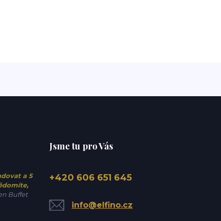
Jsme tu pro Vás
udovat a 5
+420 606 651 645
vědomíte,
n Buffet
info@elfino.cz