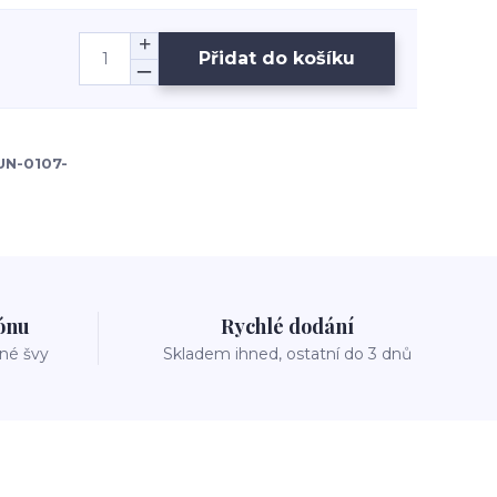
Přidat do košíku
UN-0107-
zónu
Rychlé dodání
vné švy
Skladem ihned, ostatní do 3 dnů