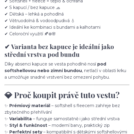
✔ Softshell + fleece = teplo & ochrana
✔ S kapucí / bez kapuce 🧢
✔ Dětská – lehká a pohodlná
✔ Větruodolná & vodoodpudivá 💧
✔ Ideální ke kombinaci s bundami a kalhotami
✔ Celoroční využití 🍂❄️🌸
✔ Varianta bez kapuce je ideální jako
střední vrstva pod bundu
Díky absenci kapuce se vesta pohodlně nosí
pod
softshellovou nebo zimní bundou
, netlačí v oblasti krku
a umožňuje snadné vrstvení bez omezení pohybu.
💎 Proč koupit právě tuto vestu?
✨
Prémiový materiál
– softshell s fleecem zahřeje bez
zbytečného přehřívání
✨
Variabilita
– funguje samostatně i jako střední vrstva
✨
Styl & funkčnost
– moderní barvy, praktický zip
✨
Perfektní sety
– kompatibilní s dětskými softshellovými