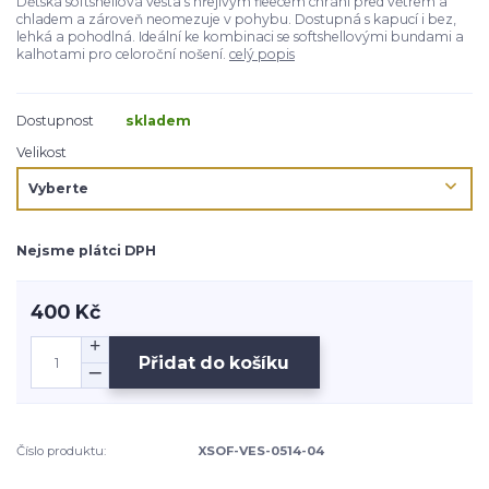
Dětská softshellová vesta s hřejivým fleecem chrání před větrem a
chladem a zároveň neomezuje v pohybu. Dostupná s kapucí i bez,
lehká a pohodlná. Ideální ke kombinaci se softshellovými bundami a
kalhotami pro celoroční nošení.
celý popis
Dostupnost
skladem
Velikost
Nejsme plátci DPH
400 Kč
Přidat do košíku
Číslo produktu:
XSOF-VES-0514-04