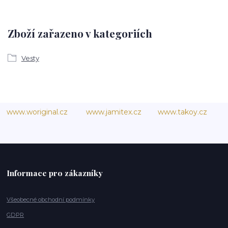
Zboží zařazeno v kategoriích
Vesty
www.woriginal.cz
www.jamitex.cz
www.takoy.cz
Informace pro zákazníky
Všeobecné obchodní podmínky
GDPR