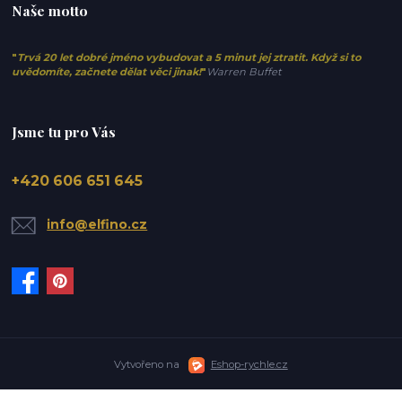
Naše motto
"
Trvá 20 let dobré jméno vybudovat a 5 minut jej ztratit. Když si to
uvědomíte, začnete dělat věci jinak!
"
Warren Buffet
Jsme tu pro Vás
+420 606 651 645
info@elfino.cz
Vytvořeno na
Eshop-rychle.cz