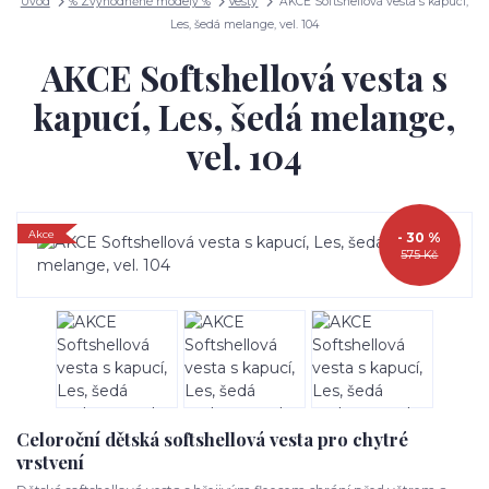
Úvod
% Zvýhodněné modely %
Vesty
AKCE Softshellová vesta s kapucí,
Les, šedá melange, vel. 104
AKCE Softshellová vesta s
kapucí, Les, šedá melange,
vel. 104
Akce
- 30 %
575 Kč
Celoroční dětská softshellová vesta pro chytré
vrstvení