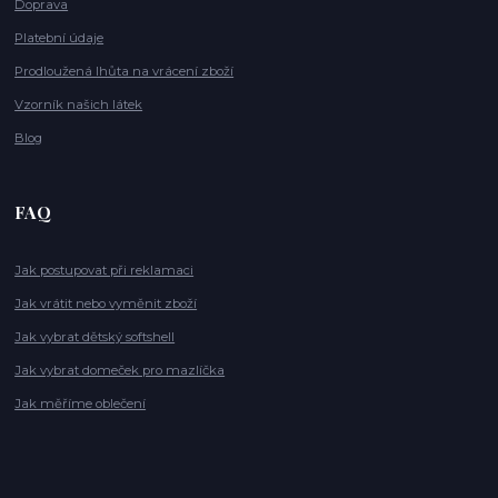
Doprava
Platební údaje
Prodloužená lhůta na vrácení zboží
Vzorník našich látek
Blog
FAQ
Jak postupovat při reklamaci
Jak vrátit nebo vyměnit zboží
Jak vybrat dětský softshell
Jak vybrat domeček pro mazlíčka
Jak měříme oblečení