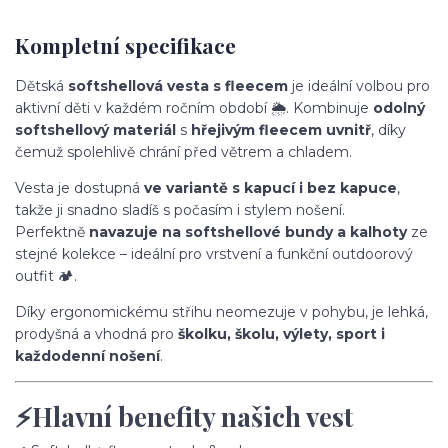
Kompletní specifikace
Dětská
softshellová vesta s fleecem
je ideální volbou pro
aktivní děti v každém ročním období 🌦️. Kombinuje
odolný
softshellový materiál
s
hřejivým fleecem uvnitř
, díky
čemuž spolehlivě chrání před větrem a chladem.
Vesta je dostupná
ve variantě s kapucí i bez kapuce
,
takže ji snadno sladíš s počasím i stylem nošení.
Perfektně
navazuje na softshellové bundy a kalhoty
ze
stejné kolekce – ideální pro vrstvení a funkční outdoorový
outfit 🏕️.
Díky ergonomickému střihu neomezuje v pohybu, je lehká,
prodyšná a vhodná pro
školku, školu, výlety, sport i
každodenní nošení
.
⚡Hlavní benefity našich vest