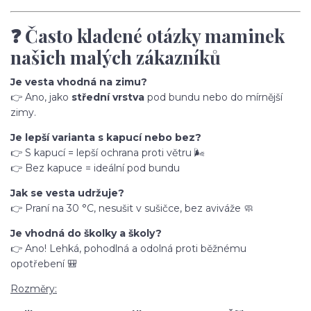
❓ Často kladené otázky maminek
našich malých zákazníků
Je vesta vhodná na zimu?
👉 Ano, jako
střední vrstva
pod bundu nebo do mírnější
zimy.
Je lepší varianta s kapucí nebo bez?
👉 S kapucí = lepší ochrana proti větru 🌬️
👉 Bez kapuce = ideální pod bundu
Jak se vesta udržuje?
👉 Praní na 30 °C, nesušit v sušičce, bez aviváže 🧼
Je vhodná do školky a školy?
👉 Ano! Lehká, pohodlná a odolná proti běžnému
opotřebení 🎒
Rozměry: