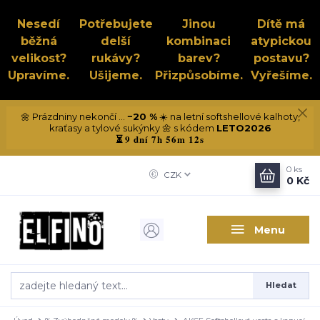
Nesedí
Potřebujete
Jinou
Dítě má
běžná
delší
kombinaci
atypickou
velikost?
rukávy?
barev?
postavu?
Upravíme.
Ušijeme.
Přizpůsobíme.
Vyřešíme.
🌼 Prázdniny nekončí ...
−20 %
☀️ na letní softshellové kalhoty,
kraťasy a tylové sukýnky 🌼 s kódem
LETO2026
9 dní 7h 56m 11s
⏳
0
ks
CZK
0 Kč
Menu
Hledat