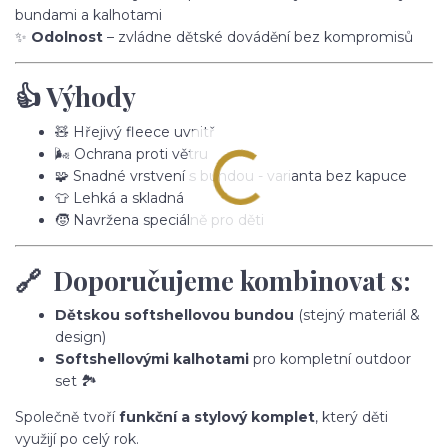
bundami a kalhotami
✨
Odolnost
– zvládne dětské dovádění bez kompromisů
👍 Výhody
🧸 Hřejivý fleece uvnitř
🌬️ Ochrana proti větru
🧩 Snadné vrstvení s bundou - varianta bez kapuce
👕 Lehká a skladná
🧒 Navržena speciálně pro děti
🔗 Doporučujeme kombinovat s:
Dětskou softshellovou bundou
(stejný materiál &
design)
Softshellovými kalhotami
pro kompletní outdoor
set 🏞️
Společně tvoří
funkční a stylový komplet
, který děti
využijí po celý rok.