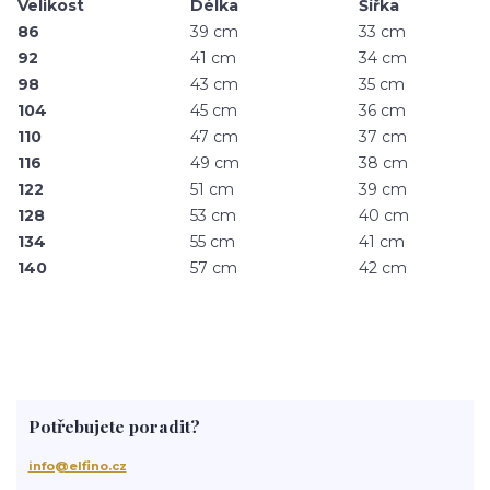
Velikost
Délka
Šířka
86
39 cm
33 cm
92
41 cm
34 cm
98
43 cm
35 cm
104
45 cm
36 cm
110
47 cm
37 cm
116
49 cm
38 cm
122
51 cm
39 cm
128
53 cm
40 cm
134
55 cm
41 cm
140
57 cm
42 cm
Potřebujete poradit?
info@elfino.cz