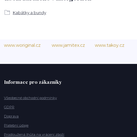
Kabátky a bundy
www.woriginal.cz
www.jamitex.cz
www.takoy.cz
Informace pro zákazníky
Všeobecné obchodní podmínky
GDPR
Doprava
Platební údaje
Prodloužená lhůta na vrácení zboží