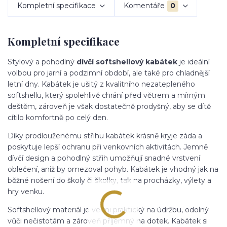
Kompletní specifikace
Komentáře
0
Kompletní specifikace
Stylový a pohodlný
dívčí softshellový kabátek
je ideální
volbou pro jarní a podzimní období, ale také pro chladnější
letní dny. Kabátek je ušitý z kvalitního nezatepleného
softshellu, který spolehlivě chrání před větrem a mírným
deštěm, zároveň je však dostatečně prodyšný, aby se dítě
cítilo komfortně po celý den.
Díky prodlouženému střihu kabátek krásně kryje záda a
poskytuje lepší ochranu při venkovních aktivitách. Jemně
dívčí design a pohodlný střih umožňují snadné vrstvení
oblečení, aniž by omezoval pohyb. Kabátek je vhodný jak na
běžné nošení do školy či školky, tak na procházky, výlety a
hry venku.
Softshellový materiál je velmi praktický na údržbu, odolný
vůči nečistotám a zároveň příjemný na dotek. Kabátek si