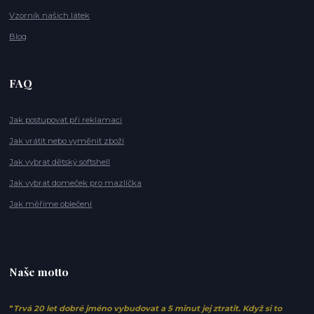
Vzorník našich látek
Blog
FAQ
Jak postupovat při reklamaci
Jak vrátit nebo vyměnit zboží
Jak vybrat dětský softshell
Jak vybrat domeček pro mazlíčka
Jak měříme oblečení
Naše motto
"
Trvá 20 let dobré jméno vybudovat a 5 minut jej ztratit. Když si to