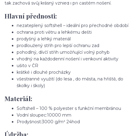
tak zachová svůj krásný vzhled i při častém nošení.
Hlavní přednosti:
nezateplený softshell – ideální pro přechodné období
ochrana proti větru a lehkému dešti
prodyšný a lehký materiál
prodloužený střih pro lepší ochranu zad
pohodlný, dívčí střih umožňující volný pohyb
vhodný na každodenní nošení i venkovní aktivity
ušito v ČR
krátké i dlouhé procházky
všestranné využití (do lesa , do města, na hřiště, do
školky i školy)
Materiál:
Softshell – 100 % polyester s funkční membránou
Vodní sloupec:10000 mm
Prodyšnost:3000 g/m² 24hod
Údržba: