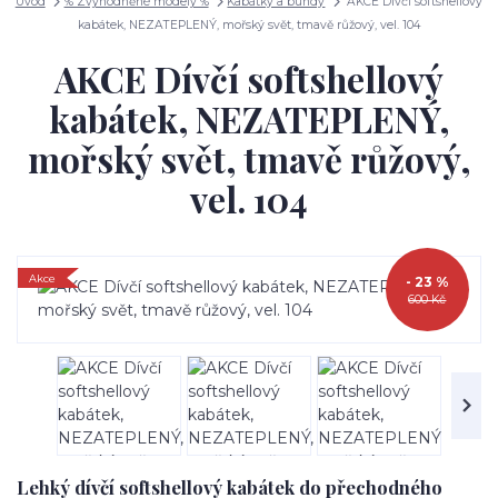
Úvod
% Zvýhodněné modely %
Kabátky a bundy
AKCE Dívčí softshellový
kabátek, NEZATEPLENÝ, mořský svět, tmavě růžový, vel. 104
AKCE Dívčí softshellový
kabátek, NEZATEPLENÝ,
mořský svět, tmavě růžový,
vel. 104
Akce
- 23 %
600 Kč
Lehký dívčí softshellový kabátek do přechodného