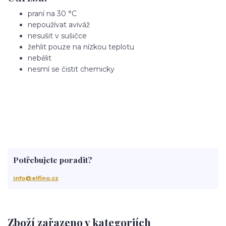
praní na 30 °C
nepoužívat aviváž
nesušit v sušičce
žehlit pouze na nízkou teplotu
nebělit
nesmí se čistit chemicky
Potřebujete poradit?
info@elfino.cz
Zboží zařazeno v kategoriích