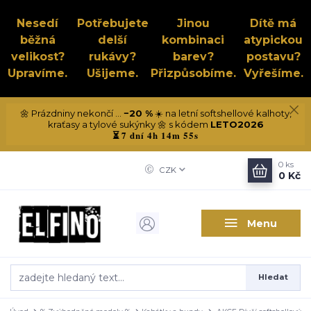
Nesedí
Potřebujete
Jinou
Dítě má
běžná
delší
kombinaci
atypickou
velikost?
rukávy?
barev?
postavu?
Upravíme.
Ušijeme.
Přizpůsobíme.
Vyřešíme.
🌼 Prázdniny nekončí ...
−20 %
☀️ na letní softshellové kalhoty,
kraťasy a tylové sukýnky 🌼 s kódem
LETO2026
7 dní 4h 14m 54s
⏳
0
ks
CZK
0 Kč
Menu
Hledat