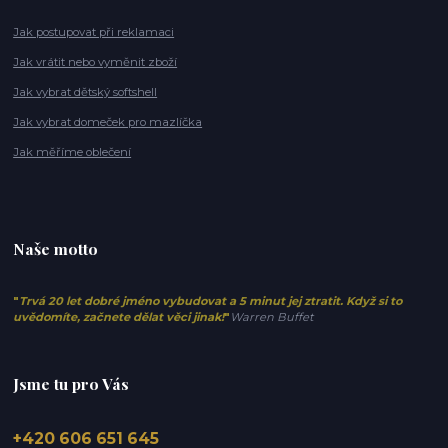
Jak postupovat při reklamaci
Jak vrátit nebo vyměnit zboží
Jak vybrat dětský softshell
Jak vybrat domeček pro mazlíčka
Jak měříme oblečení
Naše motto
"
Trvá 20 let dobré jméno vybudovat a 5 minut jej ztratit. Když si to
uvědomíte, začnete dělat věci jinak!
"
Warren Buffet
Jsme tu pro Vás
+420 606 651 645