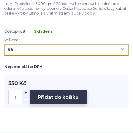
mm- Prodyšnost:3000 g/m² 24hod- rychleschnoucí- odolné proti
oděru- větruodolné- vyrobeno v České Republice Softshellový kabát
české výroby Elfino je z vnitřní strany z...
celý popis
Dostupnost
Skladem
Velikost
Nejsme plátci DPH
550 Kč
Přidat do košíku