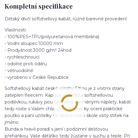
Kompletní specifikace
Dětský dívčí softshellový kabát, různé barevné provedení
Vlastnosti:
- 100%PES+TPU(polyuretanová membrána)
- Vodní sloupec:10000 mm
- Prodyšnost:3000 g/m² 24hod
- rychleschnoucí
- odolné proti oděru
- větruodolné
- vyrobeno v České Republice
Softshellový kabát české výroby Elfino je z vnitřní strany
zateplen fleecem. Kapuce je podšita softshellovou
podšívkou, rukávy jsou opatřeny bavlněnými náplety, kabát
tedy roste s Vašim chlapcem. Maminky ocení praktické
poutko a paní učitelky ve školce nebo škole všitý štítek na
jméno.
Bunda si hravě poradí s jarní i podzimní dešťovou
přeháňkou. Vaše děťátko tedy zůstane v suchu a teple. Při