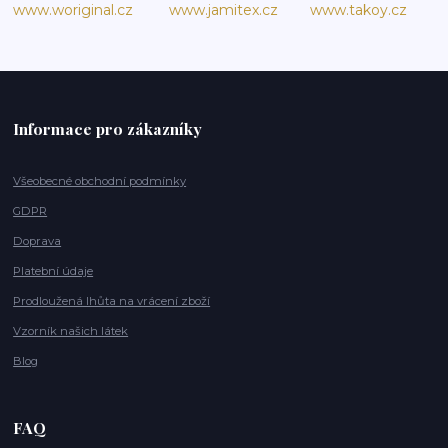
www.woriginal.cz
www.jamitex.cz
www.takoy.cz
Informace pro zákazníky
Všeobecné obchodní podmínky
GDPR
Doprava
Platební údaje
Prodloužená lhůta na vrácení zboží
Vzorník našich látek
Blog
FAQ