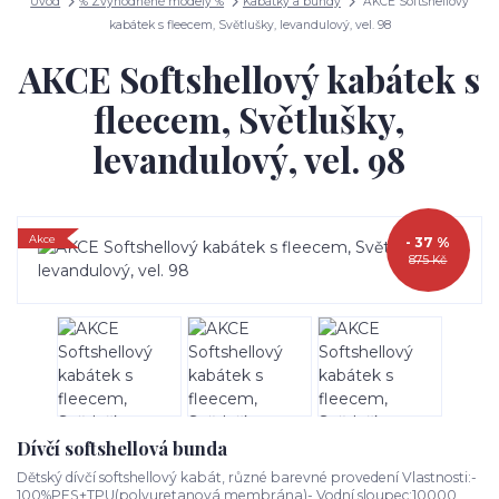
Úvod
% Zvýhodněné modely %
Kabátky a bundy
AKCE Softshellový
kabátek s fleecem, Světlušky, levandulový, vel. 98
AKCE Softshellový kabátek s
fleecem, Světlušky,
levandulový, vel. 98
Akce
- 37 %
875 Kč
Dívčí softshellová bunda
Dětský dívčí softshellový kabát, různé barevné provedení Vlastnosti:-
100%PES+TPU(polyuretanová membrána)- Vodní sloupec:10000