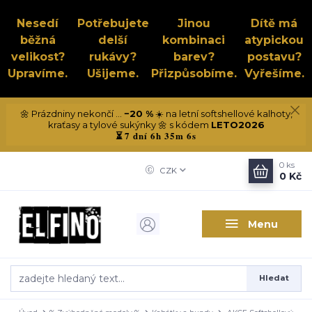
Nesedí
Potřebujete
Jinou
Dítě má
běžná
delší
kombinaci
atypickou
velikost?
rukávy?
barev?
postavu?
Upravíme.
Ušijeme.
Přizpůsobíme.
Vyřešíme.
🌼 Prázdniny nekončí ...
−20 %
☀️ na letní softshellové kalhoty,
kraťasy a tylové sukýnky 🌼 s kódem
LETO2026
7 dní 6h 35m 6s
⏳
0
ks
CZK
0 Kč
Menu
Hledat