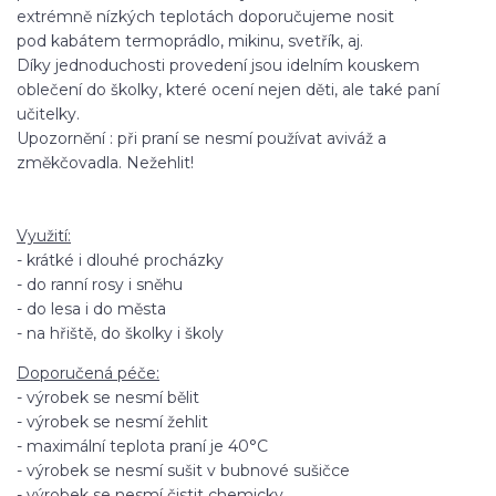
extrémně nízkých teplotách doporučujeme nosit
pod kabátem termoprádlo, mikinu, svetřík, aj.
Díky jednoduchosti provedení jsou idelním kouskem
oblečení do školky, které ocení nejen děti, ale také paní
učitelky.
Upozornění : při praní se nesmí používat aviváž a
změkčovadla. Nežehlit!
Využití:
- krátké i dlouhé procházky
- do ranní rosy i sněhu
- do lesa i do města
- na hřiště, do školky i školy
Doporučená péče:
- výrobek se nesmí bělit
- výrobek se nesmí žehlit
- maximální teplota praní je 40°C
- výrobek se nesmí sušit v bubnové sušičce
- výrobek se nesmí čistit chemicky