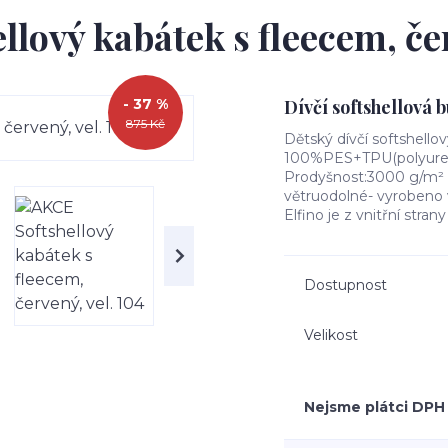
lový kabátek s fleecem, čer
- 37 %
Dívčí softshellová 
875 Kč
Dětský dívčí softshello
100%PES+TPU(polyuret
Prodyšnost:3000 g/m² 2
větruodolné- vyrobeno 
Elfino je z vnitřní strany 
Dostupnost
Velikost
Nejsme plátci DPH