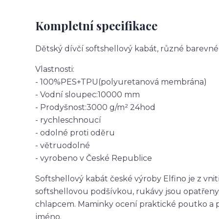
Kompletní specifikace
Dětský dívčí softshellový kabát, různé barevn
Vlastnosti:
- 100%PES+TPU(polyuretanová membrána)
- Vodní sloupec:10000 mm
- Prodyšnost:3000 g/m² 24hod
- rychleschnoucí
- odolné proti oděru
- větruodolné
- vyrobeno v České Republice
Softshellový kabát české výroby Elfino je z vni
softshellovou podšívkou, rukávy jsou opatřeny
chlapcem. Maminky ocení praktické poutko a pan
jméno.