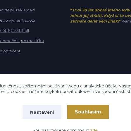
ovat při reklamaci
"
Trvá 20 let dobré jméno vyb
minut jej ztratit. Když si to u
 nebo vyměnit zboží
začnete dělat věci jinak!
"
Warre
 dětský softshell
t domeček pro mazlíčka
e oblečení
 funkčnost, zpříjemnění používání webu a analytické účely. Nastav
rencí cookies můžete kdykoli upravit odkazem ve spodní části st
Souhlasím
Nastavení
Vytvořeno na
Eshop-rychle.cz
Souhlas můžete odmítnout
zde
.