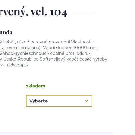
vený, vel. 104
bunda
vý kabát, různé barevné provedení Vlastnosti:-
anová membrána)- Vodní sloupec:10000 mm-
4hod- rychleschnoucí- odolné proti oděru-
v České Republice Softshellový kabát české výroby
z...
celý popis
skladem