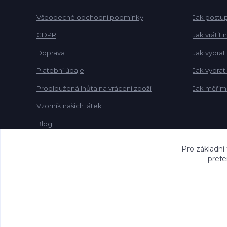
Všeobecné obchodní podmínky
Jak postup
GDPR
Jak vrátit
Doprava
Jak vybrat
Platební údaje
Jak vybra
Prodloužená lhůta na vrácení zboží
Jak měřím
Vzorník našich látek
Blog
Pro základní
prefe