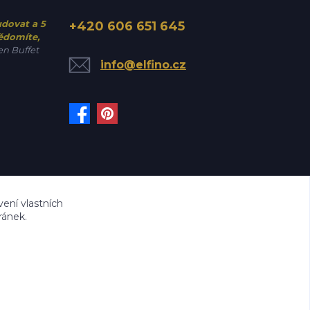
udovat a 5
+420 606 651 645
vědomíte,
n Buffet
info@elfino.cz
ení vlastních
ránek.