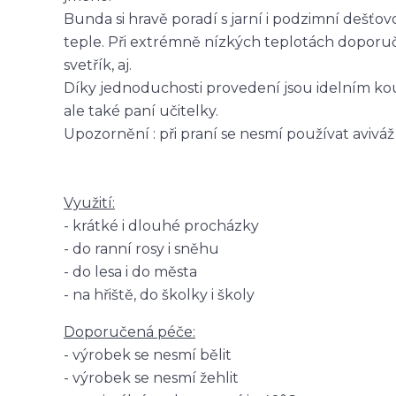
Bunda si hravě poradí s jarní i podzimní dešť
teple. Při extrémně nízkých teplotách doporu
svetřík, aj.
Díky jednoduchosti provedení jsou idelním kou
ale také paní učitelky.
Upozornění : při praní se nesmí používat aviváž
Využití:
- krátké i dlouhé procházky
- do ranní rosy i sněhu
- do lesa i do města
- na hřiště, do školky i školy
Doporučená péče:
- výrobek se nesmí bělit
- výrobek se nesmí žehlit