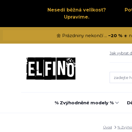
Nesedí běžná velikost?
Po
Upravíme.
🌼 Prázdniny nekončí ...
−20 %
☀️ n
Jak vybrat d
% Zvýhodněné modely %
Dě
Úvod
% Zvýho