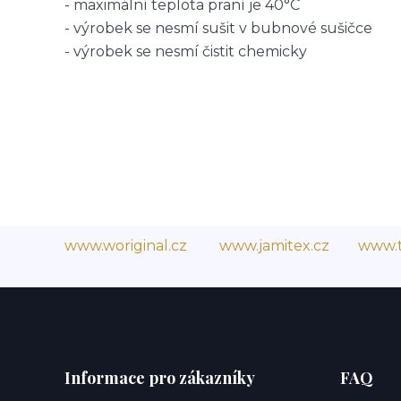
- maximální teplota praní je 40°C
- výrobek se nesmí sušit v bubnové sušičce
- výrobek se nesmí čistit chemicky
www.woriginal.cz
www.jamitex.cz
www.t
Informace pro zákazníky
FAQ