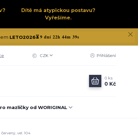
v?
Dítě má atypickou postavu?
Vyřešíme.
9 dní 22h 44m 38s
kódem
LETO2026
⏳
ce
CZK
Přihlášení
0
ks
0 Kč
ro mazlíčky od WORIGINAL
červený, vel. 104