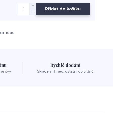
Přidat do košíku
AB-1000
zónu
Rychlé dodání
vné švy
Skladem ihned, ostatní do 3 dnů