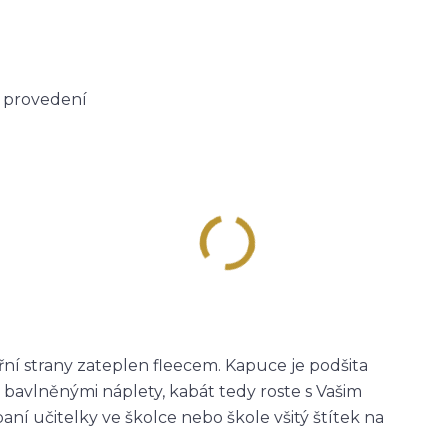
é provedení
třní strany zateplen fleecem. Kapuce je podšita
 bavlněnými náplety, kabát tedy roste s Vašim
í učitelky ve školce nebo škole všitý štítek na