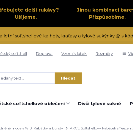
třebujete delší rukávy?
Jinou kombinaci bare
Ušijeme.
Přizpůsobíme.
a letní softshellové kalhoty, kraťasy a tylové sukýnky 🌼 s 
ětský softshell
Doprava
Vzorník látek
Rozměry
Ví
Hledat
tské softshellové oblečení
Dívčí tylové sukně
P
dněné modely %
Kabátky a bundy
AKCE Softshellový kabátek s fleecem, 