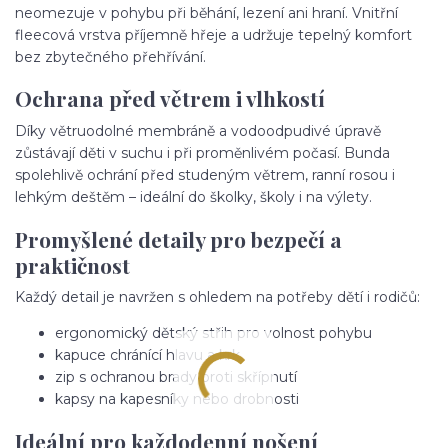
neomezuje v pohybu při běhání, lezení ani hraní. Vnitřní
fleecová vrstva příjemně hřeje a udržuje tepelný komfort
bez zbytečného přehřívání.
Ochrana před větrem i vlhkostí
Díky větruodolné membráně a vodoodpudivé úpravě
zůstávají děti v suchu i při proměnlivém počasí. Bunda
spolehlivě ochrání před studeným větrem, ranní rosou i
lehkým deštěm – ideální do školky, školy i na výlety.
Promyšlené detaily pro bezpečí a
praktičnost
Každý detail je navržen s ohledem na potřeby dětí i rodičů:
ergonomický dětský střih pro volnost pohybu
kapuce chránící hlavu a krk
zip s ochranou brady proti skřípnutí
kapsy na kapesníky nebo drobnosti
Ideální pro každodenní nošení