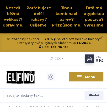
Nesedí
Potřebujete
Jinou
Dítě má
běžná
delší
kombinaci
atypickou
velikost?
rukávy?
barev?
postavu?
Upravíme.
Ušijeme.
Přizpůsobíme.
Vyřešíme.
🌼 Prázdniny nekončí ...
−20 %
☀️ na letní softshellové kalhoty,
kraťasy a tylové sukýnky 🌼 s kódem
LETO2026
9 dní 15h 7m 46s
⏳
0
ks
CZK
0 Kč
Menu
Hledat