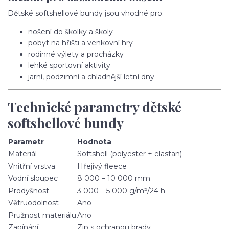
Dětské softshellové bundy jsou vhodné pro:
nošení do školky a školy
pobyt na hřišti a venkovní hry
rodinné výlety a procházky
lehké sportovní aktivity
jarní, podzimní a chladnější letní dny
Technické parametry dětské
softshellové bundy
Parametr
Hodnota
Materiál
Softshell (polyester + elastan)
Vnitřní vrstva
Hřejivý fleece
Vodní sloupec
8 000 – 10 000 mm
Prodyšnost
3 000 – 5 000 g/m²/24 h
Větruodolnost
Ano
Pružnost materiálu
Ano
Zapínání
Zip s ochranou brady