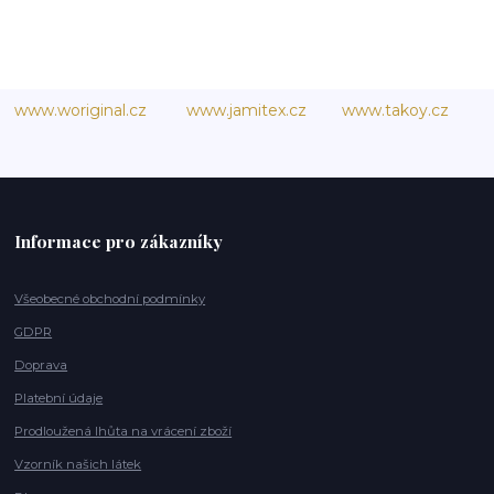
www.woriginal.cz
www.jamitex.cz
www.takoy.cz
Informace pro zákazníky
Všeobecné obchodní podmínky
GDPR
Doprava
Platební údaje
Prodloužená lhůta na vrácení zboží
Vzorník našich látek