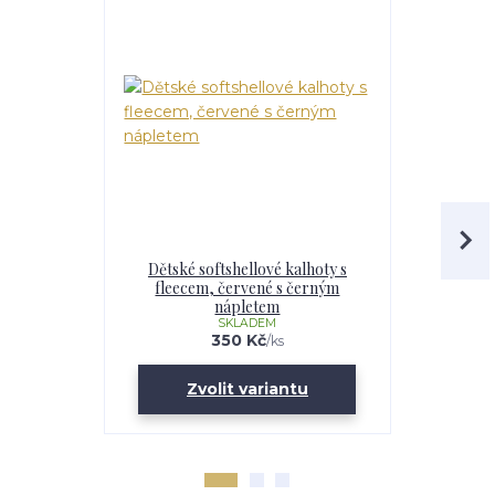
Dětské softshellové kalhoty s
Dětské s
fleecem, červené s černým
fleecem, Ha
nápletem
SKLADEM
350 Kč
/
ks
Zvolit variantu
Zv