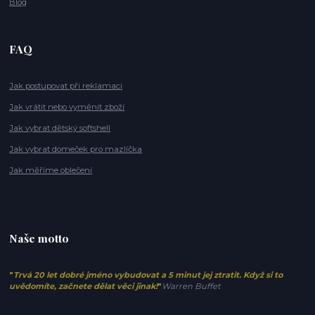
Blog
FAQ
Jak postupovat při reklamaci
Jak vrátit nebo vyměnit zboží
Jak vybrat dětský softshell
Jak vybrat domeček pro mazlíčka
Jak měříme oblečení
Naše motto
"
Trvá 20 let dobré jméno vybudovat a 5 minut jej ztratit. Když si to
uvědomíte, začnete dělat věci jinak!
"
Warren Buffet