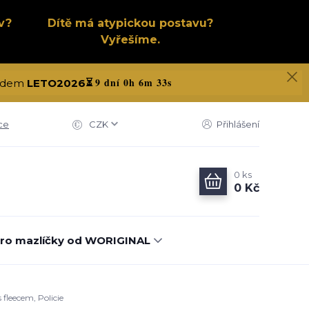
v?
Dítě má atypickou postavu?
Vyřešíme.
9 dní 0h 6m 32s
 kódem
LETO2026
⏳
ce
CZK
Přihlášení
0
ks
0 Kč
ro mazlíčky od WORIGINAL
fleecem, Policie