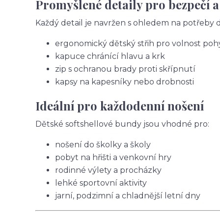
Promyšlené detaily pro bezpečí a
Každý detail je navržen s ohledem na potřeby dě
ergonomický dětský střih pro volnost po
kapuce chránící hlavu a krk
zip s ochranou brady proti skřípnutí
kapsy na kapesníky nebo drobnosti
Ideální pro každodenní nošení
Dětské softshellové bundy jsou vhodné pro:
nošení do školky a školy
pobyt na hřišti a venkovní hry
rodinné výlety a procházky
lehké sportovní aktivity
jarní, podzimní a chladnější letní dny