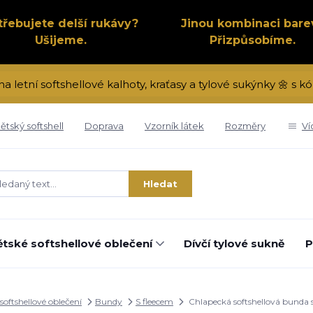
třebujete delší rukávy?
Jinou kombinaci bare
Ušijeme.
Přizpůsobíme.
na letní softshellové kalhoty, kraťasy a tylové sukýnky 🌼 s
ětský softshell
Doprava
Vzorník látek
Rozměry
Ví
Hledat
tské softshellové oblečení
Dívčí tylové sukně
P
softshellové oblečení
Bundy
S fleecem
Chlapecká softshellová bunda s 