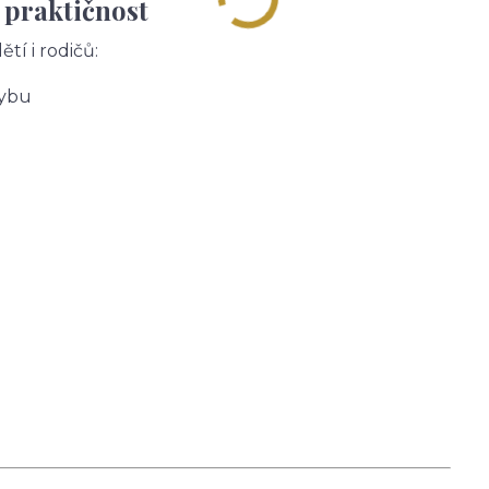
 praktičnost
tí i rodičů:
hybu