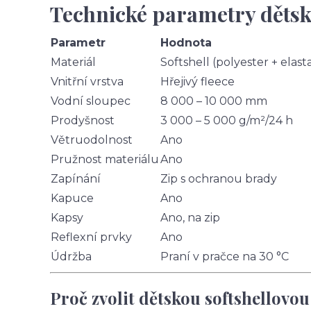
Technické parametry dětsk
Parametr
Hodnota
Materiál
Softshell (polyester + elast
Vnitřní vrstva
Hřejivý fleece
Vodní sloupec
8 000 – 10 000 mm
Prodyšnost
3 000 – 5 000 g/m²/24 h
Větruodolnost
Ano
Pružnost materiálu
Ano
Zapínání
Zip s ochranou brady
Kapuce
Ano
Kapsy
Ano, na zip
Reflexní prvky
Ano
Údržba
Praní v pračce na 30 °C
Proč zvolit dětskou softshellovo