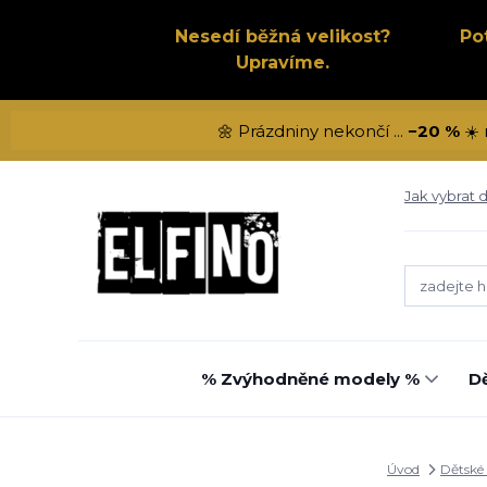
Nesedí běžná velikost?
Po
Upravíme.
🌼 Prázdniny nekončí ...
−20 %
☀️ 
Jak vybrat d
% Zvýhodněné modely %
Dě
Úvod
Dětské 