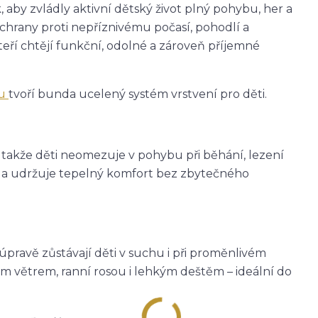
 aby zvládly aktivní dětský život plný pohybu, her a
ochrany proti nepříznivému počasí, pohodlí a
teří chtějí funkční, odolné a zároveň příjemné
ou
tvoří bunda ucelený systém vrstvení pro děti.
, takže děti neomezuje v pohybu při běhání, lezení
eje a udržuje tepelný komfort bez zbytečného
avě zůstávají děti v suchu i při proměnlivém
m větrem, ranní rosou i lehkým deštěm – ideální do