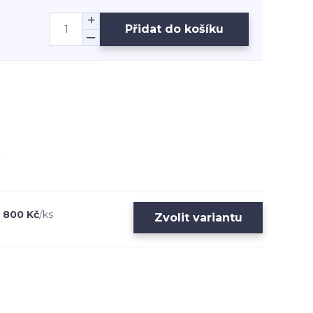
Přidat do košíku
800 Kč
/
ks
Zvolit variantu