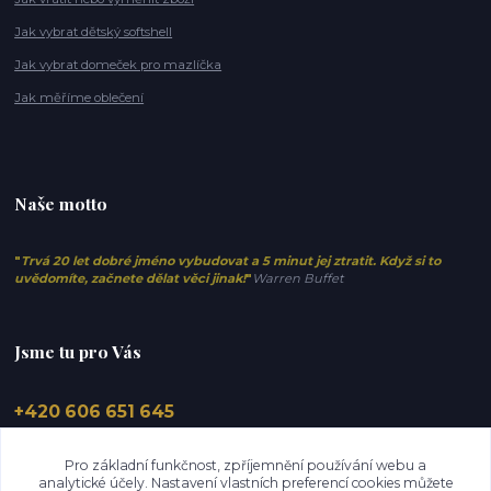
Jak vybrat dětský softshell
Jak vybrat domeček pro mazlíčka
Jak měříme oblečení
Naše motto
"
Trvá 20 let dobré jméno vybudovat a 5 minut jej ztratit. Když si to
uvědomíte, začnete dělat věci jinak!
"
Warren Buffet
Jsme tu pro Vás
+420 606 651 645
info@elfino.cz
Pro základní funkčnost, zpříjemnění používání webu a
analytické účely. Nastavení vlastních preferencí cookies můžete