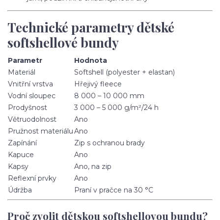
Technické parametry dětské
softshellové bundy
Parametr
Hodnota
Materiál
Softshell (polyester + elastan)
Vnitřní vrstva
Hřejivý fleece
Vodní sloupec
8 000 – 10 000 mm
Prodyšnost
3 000 – 5 000 g/m²/24 h
Větruodolnost
Ano
Pružnost materiálu
Ano
Zapínání
Zip s ochranou brady
Kapuce
Ano
Kapsy
Ano, na zip
Reflexní prvky
Ano
Údržba
Praní v pračce na 30 °C
Proč zvolit dětskou softshellovou bundu?