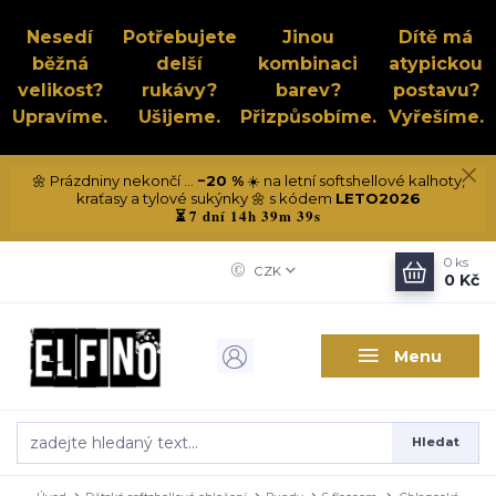
Nesedí
Potřebujete
Jinou
Dítě má
běžná
delší
kombinaci
atypickou
velikost?
rukávy?
barev?
postavu?
Upravíme.
Ušijeme.
Přizpůsobíme.
Vyřešíme.
🌼 Prázdniny nekončí ...
−20 %
☀️ na letní softshellové kalhoty,
kraťasy a tylové sukýnky 🌼 s kódem
LETO2026
7 dní 14h 39m 39s
⏳
0
ks
CZK
0 Kč
Menu
Hledat