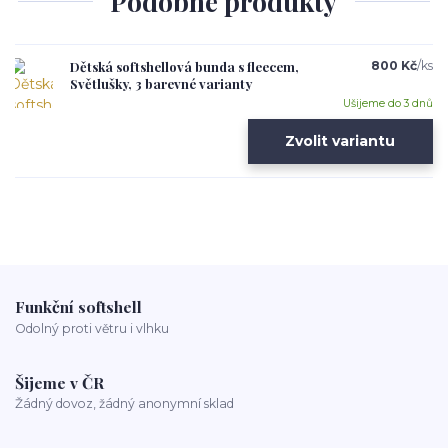
Podobné produkty
Dětská softshellová bunda s fleecem,
800 Kč
/
ks
Světlušky, 3 barevné varianty
Ušijeme do 3 dnů
Zvolit variantu
Funkční softshell
Odolný proti větru i vlhku
Šijeme v ČR
Žádný dovoz, žádný anonymní sklad