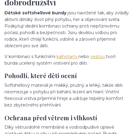
dobrodružství
Dětské softshellové bundy
jsou navržené tak, aby zvládly
aktivní dětský život plný pohybu, her a objevování světa.
Poskytují ideální kombinaci ochrany proti nepříznivému
počasí, pohodlí a bezpečnosti. Jsou skvělou volbou pro
rodiče, kteří chtějí funkční, odolné a zároveň příjemné
oblečení pro své děti.
V kombinaci s funkčními
kalhotami
nebo
vestou
tvoří
bunda ucelený systém vrstvení pro děti.
Pohodlí, které děti ocení
Softshellový materiál je měkký, pružný a lehký, takže děti
neomezuje v pohybu při běhání, lezení ani hraní. Vnitřní
fleecová vrstva příjemně hřeje a udržuje tepelný komfort
bez zbytečného přehřívání.
Ochrana před větrem i vlhkostí
Díky větruodolné membráně a vodoodpudivé úpravě
zůstávají děti v suchu i při proměnlivém počasí. Bunda