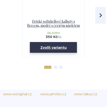
Dětské softshellové kalhoty s
Dětské s
fleecem, modré s černým nápletem
fleecem, Pol
SKLADEM
350 Kč
/
ks
Zvolit variantu
Zv
www.woriginal.cz
www.jamitex.cz
www.takoy.cz