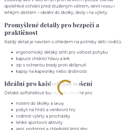
spolehlivě ochrání před studeným větrem, ranní rosou i
lehkým deštěm – ideální do školky, školy i na výlety.
Promyšlené detaily pro bezpečí a
praktičnost
Každý detail je navržen s ohledem na potřeby dětí i rodičů:
ergonomický dětský střih pro volnost pohybu
kapuce chránící hlavu a krk
zip s ochranou brady proti skřípnutí
kapsy na kapesníky nebo drobnosti
Ideální pro každodenní nošení
Dětské softshellové bundy jsou vhodné pro:
nošení do školky a školy
pobyt na hřišti a venkovní hry
rodinné výlety a procházky
lehké sportovní aktivity
jarní, podzimní a chladnější letní dny