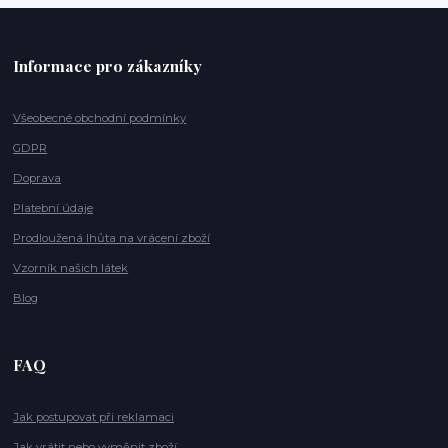
Informace pro zákazníky
Všeobecné obchodní podmínky
GDPR
Doprava
Platební údaje
Prodloužená lhůta na vrácení zboží
Vzorník našich látek
Blog
FAQ
Jak postupovat při reklamaci
Jak vrátit nebo vyměnit zboží