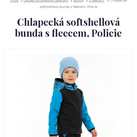
Úvod
Dětské softshellové oblečení
Bundy
S fleecem
Chlapecká
softshellová bunda s fleecem, Policie
Chlapecká softshellová
bunda s fleecem, Policie