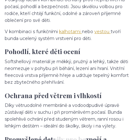
počasí, pohodlí a bezpečnosti. Jsou skvělou volbou pro
rodiče, kteří chtějí funkční, odolné a zároveň příjemné
oblečení pro své děti.
V kombinaci s funkčními
kalhotami
nebo
vestou
tvoří
bunda ucelený systém vrstvení pro děti.
Pohodlí, které děti ocení
Softshellový materiál je měkký, pružný a lehký, takže děti
neomezuje v pohybu při běhání, lezení ani hraní. Vnitřní
fleecová vrstva příjemně hřeje a udržuje tepelný komfort
bez zbytečného přehřívání.
Ochrana před větrem i vlhkostí
Díky větruodolné membráně a vodoodpudivé úpravě
zůstávají děti v suchu i při proměnlivém počasí. Bunda
spolehlivě ochrání před studeným větrem, ranní rosou i
lehkým deštěm – ideální do školky, školy i na výlety.
Promyšlené detaily pro bezpečí a