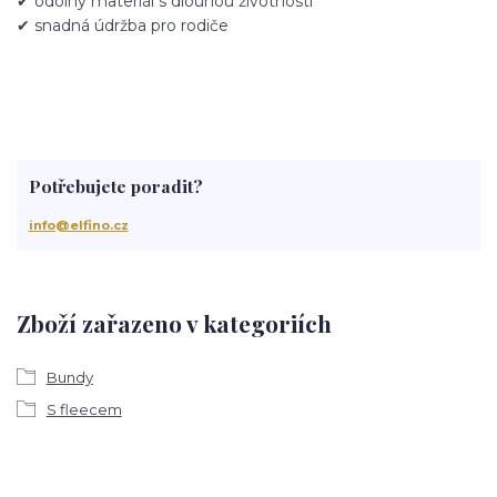
✔ odolný materiál s dlouhou životností
✔ snadná údržba pro rodiče
Potřebujete poradit?
info@elfino.cz
Zboží zařazeno v kategoriích
Bundy
S fleecem