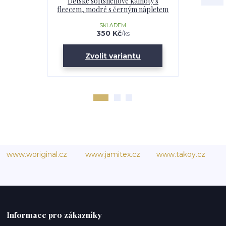
Dětské softshellové kalhoty s
Dětské s
fleecem, modré s černým nápletem
fleecem, Pol
SKLADEM
350 Kč
/
ks
Zvolit variantu
Zv
www.woriginal.cz
www.jamitex.cz
www.takoy.cz
Informace pro zákazníky