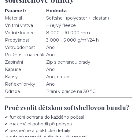
Parametr
Hodnota
Materiál
Softshell (polyester + elastan)
Vnitřní vrstva
Hřejivý fleece
Vodní sloupec
8 000 – 10 000 mm
Prodyšnost
3 000 – 5 000 g/m²/24 h
Větruodolnost
Ano
Pružnost materiálu
Ano
Zapínání
Zip s ochranou brady
Kapuce
Ano
Kapsy
Ano, na zip
Reflexní prvky
Ano
Údržba
Praní v pračce na 30 °C
Proč zvolit dětskou softshellovou bundu?
✔ funkční ochrana do každého počasí
✔ maximální pohodlí při pohybu
✔ bezpečné a praktické detaily