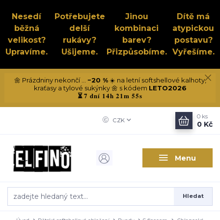
Nesedí
Potřebujete
Jinou
Dítě má
běžná
delší
kombinaci
atypickou
velikost?
rukávy?
barev?
postavu?
Upravíme.
Ušijeme.
Přizpůsobíme.
Vyřešíme.
🌼 Prázdniny nekončí ...
−20 %
☀️ na letní softshellové kalhoty,
kraťasy a tylové sukýnky 🌼 s kódem
LETO2026
7 dní 14h 21m 55s
⏳
0
ks
CZK
0 Kč
Menu
Hledat