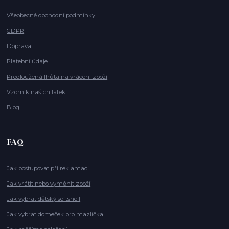
Všeobecné obchodní podmínky
GDPR
Doprava
Platební údaje
Prodloužená lhůta na vrácení zboží
Vzorník našich látek
Blog
FAQ
Jak postupovat při reklamaci
Jak vrátit nebo vyměnit zboží
Jak vybrat dětský softshell
Jak vybrat domeček pro mazlíčka