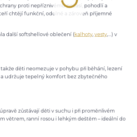
ochrany proti nepříznivému počasí, pohodlí a
teří chtějí funkční, odolné a zároveň příjemné
a další softshellové oblečení (
kalhoty
,
vesty
,....) v
, takže děti neomezuje v pohybu při běhání, lezení
eje a udržuje tepelný komfort bez zbytečného
avě zůstávají děti v suchu i při proměnlivém
m větrem, ranní rosou i lehkým deštěm – ideální do