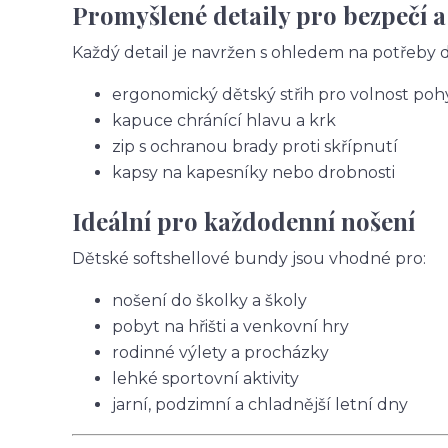
Promyšlené detaily pro bezpečí a
Každý detail je navržen s ohledem na potřeby dě
ergonomický dětský střih pro volnost po
kapuce chránící hlavu a krk
zip s ochranou brady proti skřípnutí
kapsy na kapesníky nebo drobnosti
Ideální pro každodenní nošení
Dětské softshellové bundy jsou vhodné pro:
nošení do školky a školy
pobyt na hřišti a venkovní hry
rodinné výlety a procházky
lehké sportovní aktivity
jarní, podzimní a chladnější letní dny