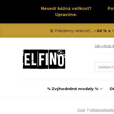
Nesedí běžná velikost?
Po
Upravíme.
🌼 Prázdniny nekončí ...
−20 %
☀️ 
Jak vybrat d
% Zvýhodněné modely %
Dě
Úvod
Dětské softshell