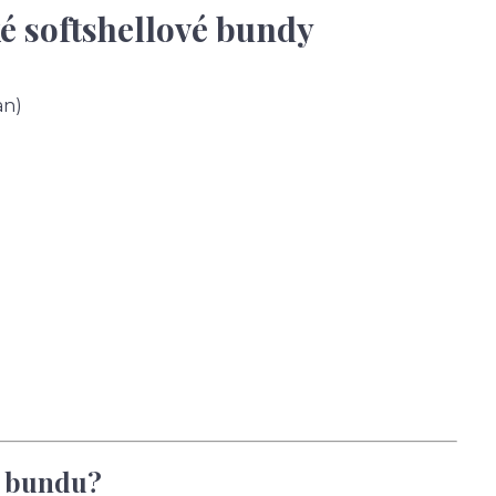
é softshellové bundy
an)
u bundu?