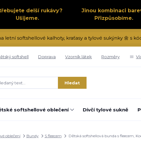
třebujete delší rukávy?
Jinou kombinaci bare
Ušijeme.
Přizpůsobíme.
na letní softshellové kalhoty, kraťasy a tylové sukýnky 🌼 s 
ětský softshell
Doprava
Vzorník látek
Rozměry
Ví
Hledat
tské softshellové oblečení
Dívčí tylové sukně
P
ové oblečení
Bundy
S fleecem
Dětská softshellová bunda s fleecem, Ko