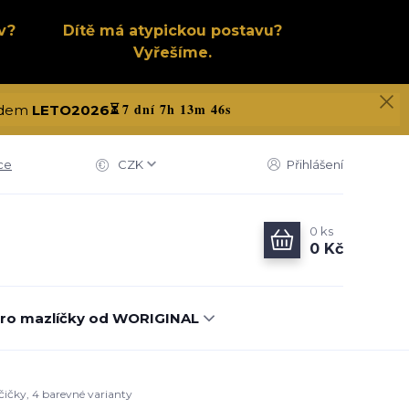
v?
Dítě má atypickou postavu?
Vyřešíme.
7 dní 7h 13m 45s
kódem
LETO2026
⏳
ce
CZK
Přihlášení
0
ks
0 Kč
ro mazlíčky od WORIGINAL
čičky, 4 barevné varianty