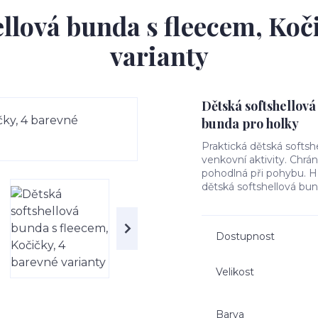
llová bunda s fleecem, Koč
varianty
Dětská softshellová
bunda pro holky
Praktická dětská softsh
venkovní aktivity. Chrá
pohodlná při pohybu. Hře
dětská softshellová bun
Dostupnost
Velikost
Barva