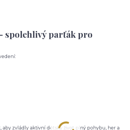
– spolehlivý parťák pro
vedení:
 aby zvládly aktivní dětský život plný pohybu, her a