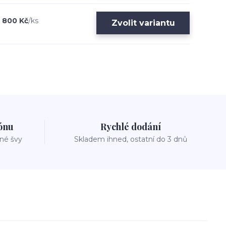
800 Kč
/
ks
Zvolit variantu
zónu
Rychlé dodání
vné švy
Skladem ihned, ostatní do 3 dnů