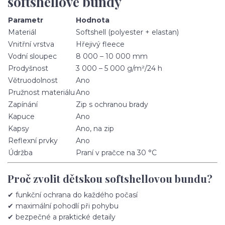
softshellové bundy
Parametr
Hodnota
Materiál
Softshell (polyester + elastan)
Vnitřní vrstva
Hřejivý fleece
Vodní sloupec
8 000 – 10 000 mm
Prodyšnost
3 000 – 5 000 g/m²/24 h
Větruodolnost
Ano
Pružnost materiálu
Ano
Zapínání
Zip s ochranou brady
Kapuce
Ano
Kapsy
Ano, na zip
Reflexní prvky
Ano
Údržba
Praní v pračce na 30 °C
Proč zvolit dětskou softshellovou bundu?
✔ funkční ochrana do každého počasí
✔ maximální pohodlí při pohybu
✔ bezpečné a praktické detaily