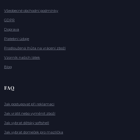
Všeobecné obchodní podmínky
GDPR
Doprava
Platební údaje
Prodloužená lhůta na vrácení zboží
Vzorník našich látek
Blog
FAQ
Jak postupovat při reklamaci
Jak vrátit nebo vyměnit zboží
Jak vybrat dětský softshell
Jak vybrat domeček pro mazlíčka