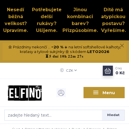
Nesedí
Potřebujete
Jinou
Dítě má
běžná
delší
kombinaci
atypickou
velikost?
rukávy?
barev?
postavu?
Upravíme.
Ušijeme.
Přizpůsobíme.
Vyřešíme.
🌼 Prázdniny nekončí ...
−20 %
☀️ na letní softshellové kalhoty,
kraťasy a tylové sukýnky 🌼 s kódem
LETO2026
5 dní 10h 22m 27s
⏳
0
ks
CZK
0 Kč
Menu
Hledat