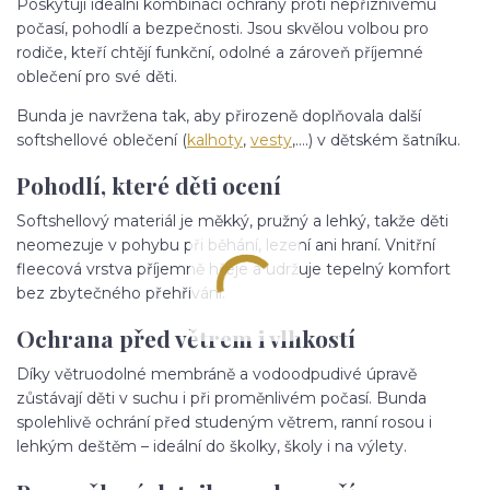
Poskytují ideální kombinaci ochrany proti nepříznivému
počasí, pohodlí a bezpečnosti. Jsou skvělou volbou pro
rodiče, kteří chtějí funkční, odolné a zároveň příjemné
oblečení pro své děti.
Bunda je navržena tak, aby přirozeně doplňovala další
softshellové oblečení (
kalhoty
,
vesty
,....) v dětském šatníku.
Pohodlí, které děti ocení
Softshellový materiál je měkký, pružný a lehký, takže děti
neomezuje v pohybu při běhání, lezení ani hraní. Vnitřní
fleecová vrstva příjemně hřeje a udržuje tepelný komfort
bez zbytečného přehřívání.
Ochrana před větrem i vlhkostí
Díky větruodolné membráně a vodoodpudivé úpravě
zůstávají děti v suchu i při proměnlivém počasí. Bunda
spolehlivě ochrání před studeným větrem, ranní rosou i
lehkým deštěm – ideální do školky, školy i na výlety.