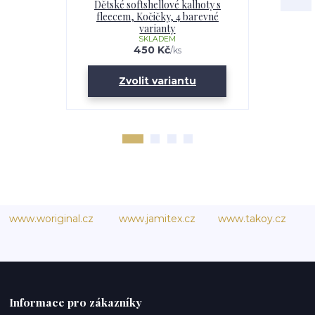
Dětské softshellové kalhoty s
Softshell
fleecem, Kočičky, 4 barevné
Kočičky
varianty
SKLADEM
U
450 Kč
/
ks
Zvolit variantu
Zv
www.woriginal.cz
www.jamitex.cz
www.takoy.cz
Informace pro zákazníky