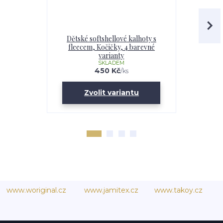
Dětské softshellové kalhoty s
Softshell
fleecem, Kočičky, 4 barevné
Kočičky
varianty
SKLADEM
U
450 Kč
/
ks
Zvolit variantu
Zv
www.woriginal.cz
www.jamitex.cz
www.takoy.cz