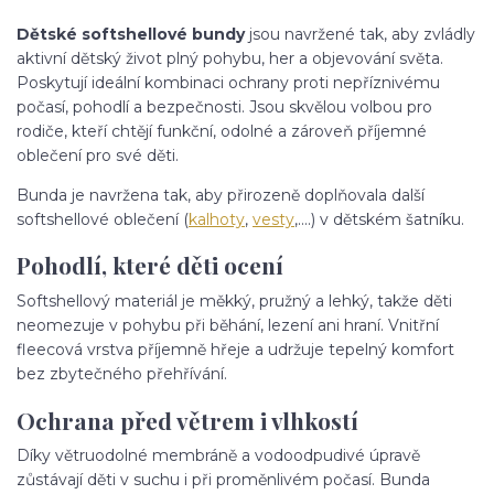
Dětské softshellové bundy
jsou navržené tak, aby zvládly
aktivní dětský život plný pohybu, her a objevování světa.
Poskytují ideální kombinaci ochrany proti nepříznivému
počasí, pohodlí a bezpečnosti. Jsou skvělou volbou pro
rodiče, kteří chtějí funkční, odolné a zároveň příjemné
oblečení pro své děti.
Bunda je navržena tak, aby přirozeně doplňovala další
softshellové oblečení (
kalhoty
,
vesty
,....) v dětském šatníku.
Pohodlí, které děti ocení
Softshellový materiál je měkký, pružný a lehký, takže děti
neomezuje v pohybu při běhání, lezení ani hraní. Vnitřní
fleecová vrstva příjemně hřeje a udržuje tepelný komfort
bez zbytečného přehřívání.
Ochrana před větrem i vlhkostí
Díky větruodolné membráně a vodoodpudivé úpravě
zůstávají děti v suchu i při proměnlivém počasí. Bunda