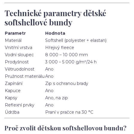
Technické parametry dětské
softshellové bundy
Parametr
Hodnota
Materiál
Softshell (polyester + elastan)
Vnitřní vrstva
Hřejivý fleece
Vodní sloupec
8 000 – 10 000 mm
Prodyšnost
3 000 – 5 000 g/m²/24 h
Větruodolnost
Ano
Pružnost materiálu
Ano
Zapínání
Zip s ochranou brady
Kapuce
Ano
Kapsy
Ano, na zip
Reflexní prvky
Ano
Údržba
Praní v pračce na 30 °C
Proč zvolit dětskou softshellovou bundu?