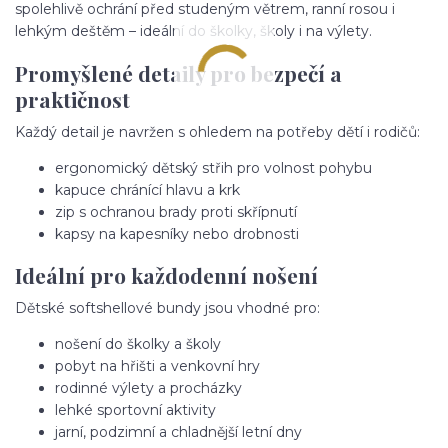
spolehlivě ochrání před studeným větrem, ranní rosou i
lehkým deštěm – ideální do školky, školy i na výlety.
Promyšlené detaily pro bezpečí a
praktičnost
Každý detail je navržen s ohledem na potřeby dětí i rodičů:
ergonomický dětský střih pro volnost pohybu
kapuce chránící hlavu a krk
zip s ochranou brady proti skřípnutí
kapsy na kapesníky nebo drobnosti
Ideální pro každodenní nošení
Dětské softshellové bundy jsou vhodné pro:
nošení do školky a školy
pobyt na hřišti a venkovní hry
rodinné výlety a procházky
lehké sportovní aktivity
jarní, podzimní a chladnější letní dny