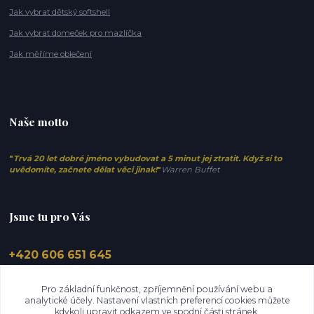
Jak vybrat dětský softshell
Jak vybrat domeček pro mazlíčka
Jak měříme oblečení
Naše motto
"
Trvá 20 let dobré jméno vybudovat a 5 minut jej ztratit. Když si to
uvědomíte, začnete dělat věci jinak!
"
Warren Buffet
Jsme tu pro Vás
+420 606 651 645
info@elfino.cz
Pro základní funkčnost, zpříjemnění používání webu a
analytické účely. Nastavení vlastních preferencí cookies můžete
kdykoli upravit odkazem ve spodní části stránek.