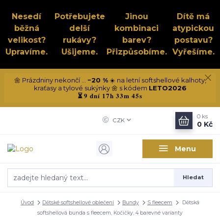
Nesedí
Potřebujete
Jinou
Dítě má
běžná
delší
kombinaci
atypickou
velikost?
rukávy?
barev?
postavu?
Upravíme.
Ušijeme.
Přizpůsobíme.
Vyřešíme.
🌼 Prázdniny nekončí ...
−20 %
☀️ na letní softshellové kalhoty,
kraťasy a tylové sukýnky 🌼 s kódem
LETO2026
9 dní 17h 33m 45s
⏳
0
ks
CZK
0 Kč
Menu
Hledat
Úvod
Dětské softshellové oblečení
Bundy
S fleecem
Dětská
softshellová bunda s fleecem, Kočičky, 4 barevné varianty