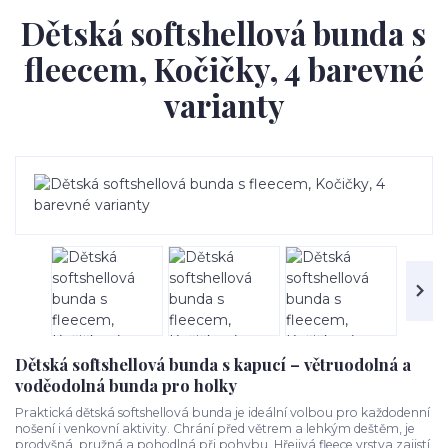
Dětská softshellová bunda s
fleecem, Kočičky, 4 barevné
varianty
Dětská softshellová bunda s kapucí – větruodolná a
voděodolná bunda pro holky
Praktická dětská softshellová bunda je ideální volbou pro každodenní
nošení i venkovní aktivity. Chrání před větrem a lehkým deštěm, je
prodyšná, pružná a pohodlná při pohybu. Hřejivá fleece vrstva zajistí