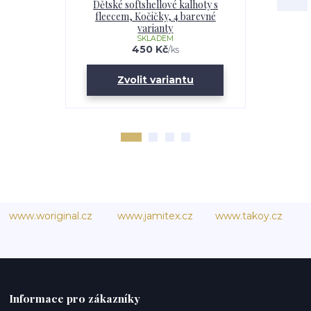
Dětské softshellové kalhoty s
Softshell
fleecem, Kočičky, 4 barevné
Kočičky
varianty
SKLADEM
U
450 Kč
/
ks
Zvolit variantu
Zv
www.woriginal.cz
www.jamitex.cz
www.takoy.cz
Informace pro zákazníky