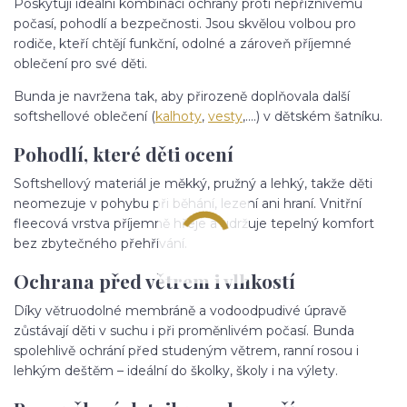
Poskytují ideální kombinaci ochrany proti nepříznivému
počasí, pohodlí a bezpečnosti. Jsou skvělou volbou pro
rodiče, kteří chtějí funkční, odolné a zároveň příjemné
oblečení pro své děti.
Bunda je navržena tak, aby přirozeně doplňovala další
softshellové oblečení (
kalhoty
,
vesty
,....) v dětském šatníku.
Pohodlí, které děti ocení
Softshellový materiál je měkký, pružný a lehký, takže děti
neomezuje v pohybu při běhání, lezení ani hraní. Vnitřní
fleecová vrstva příjemně hřeje a udržuje tepelný komfort
bez zbytečného přehřívání.
Ochrana před větrem i vlhkostí
Díky větruodolné membráně a vodoodpudivé úpravě
zůstávají děti v suchu i při proměnlivém počasí. Bunda
spolehlivě ochrání před studeným větrem, ranní rosou i
lehkým deštěm – ideální do školky, školy i na výlety.