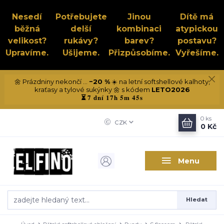
Nesedí
Potřebujete
Jinou
Dítě má
běžná
delší
kombinaci
atypickou
velikost?
rukávy?
barev?
postavu?
Upravíme.
Ušijeme.
Přizpůsobíme.
Vyřešíme.
🌼 Prázdniny nekončí ...
−20 %
☀️ na letní softshellové kalhoty,
kraťasy a tylové sukýnky 🌼 s kódem
LETO2026
7 dní 17h 5m 45s
⏳
0
ks
CZK
0 Kč
Menu
Hledat