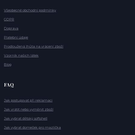
Všeobecné obchodní podmínky
GDPR
Doprava
Platební údaje
Prodloužená lhůta na vrácení zboží
Vzorník našich látek
Blog
FAQ
Jak postupovat při reklamaci
Jak vrátit nebo vyměnit zboží
Jak vybrat dětský softshell
Jak vybrat domeček pro mazlíčka