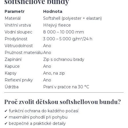
softshellové bundy
Parametr
Hodnota
Materiál
Softshell (polyester + elastan)
Vnitřní vrstva
Hřejivý fleece
Vodní sloupec
8 000 – 10 000 mm
Prodyšnost
3 000 – 5 000 g/m²/24 h
Větruodolnost
Ano
Pružnost materiálu
Ano
Zapínání
Zip s ochranou brady
Kapuce
Ano
Kapsy
Ano, na zip
Reflexní prvky
Ano
Údržba
Praní v pračce na 30 °C
Proč zvolit dětskou softshellovou bundu?
✔ funkční ochrana do každého počasí
✔ maximální pohodlí při pohybu
✔ bezpečné a praktické detaily