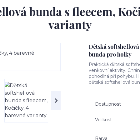
llová bunda s fleecem, Koč
varianty
Dětská softshellová
bunda pro holky
Praktická dětská softsh
venkovní aktivity. Chrá
pohodlná při pohybu. Hře
dětská softshellová bun
Dostupnost
Velikost
Barva