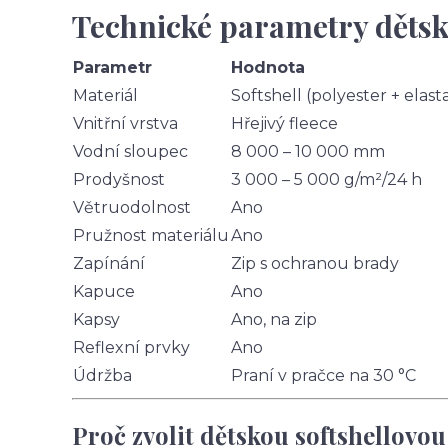
Technické parametry dětsk
Parametr
Hodnota
Materiál
Softshell (polyester + elast
Vnitřní vrstva
Hřejivý fleece
Vodní sloupec
8 000 – 10 000 mm
Prodyšnost
3 000 – 5 000 g/m²/24 h
Větruodolnost
Ano
Pružnost materiálu
Ano
Zapínání
Zip s ochranou brady
Kapuce
Ano
Kapsy
Ano, na zip
Reflexní prvky
Ano
Údržba
Praní v pračce na 30 °C
Proč zvolit dětskou softshellovo