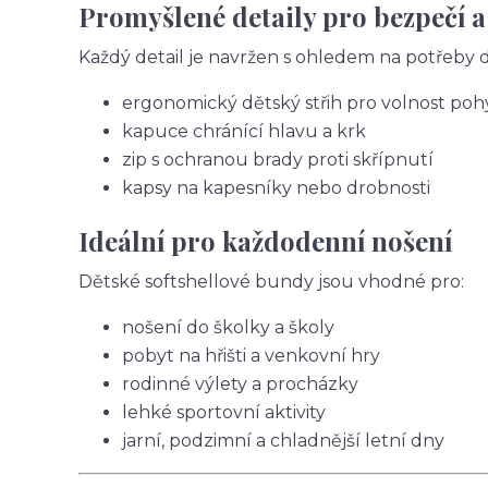
Promyšlené detaily pro bezpečí a
Každý detail je navržen s ohledem na potřeby dě
ergonomický dětský střih pro volnost po
kapuce chránící hlavu a krk
zip s ochranou brady proti skřípnutí
kapsy na kapesníky nebo drobnosti
Ideální pro každodenní nošení
Dětské softshellové bundy jsou vhodné pro:
nošení do školky a školy
pobyt na hřišti a venkovní hry
rodinné výlety a procházky
lehké sportovní aktivity
jarní, podzimní a chladnější letní dny