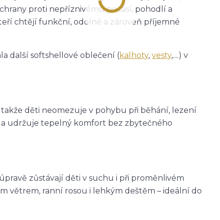
ochrany proti nepříznivému počasí, pohodlí a
teří chtějí funkční, odolné a zároveň příjemné
a další softshellové oblečení (
kalhoty
,
vesty
,....) v
, takže děti neomezuje v pohybu při běhání, lezení
eje a udržuje tepelný komfort bez zbytečného
avě zůstávají děti v suchu i při proměnlivém
m větrem, ranní rosou i lehkým deštěm – ideální do