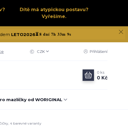
v?
Dítě má atypickou postavu?
Vyřešíme.
8 dní 7h 33m 8s
 kódem
LETO2026
⏳
ce
CZK
Přihlášení
0
ks
0 Kč
ro mazlíčky od WORIGINAL
čičky, 4 barevné varianty