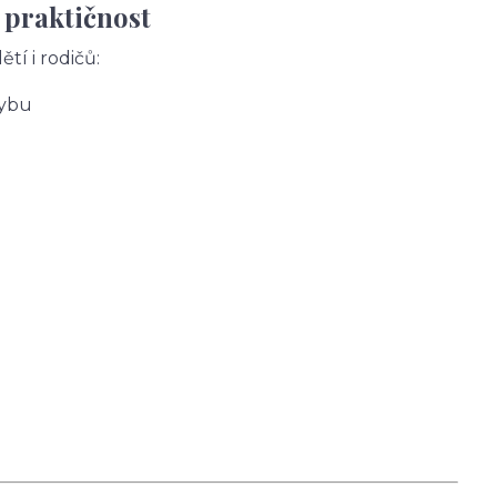
 praktičnost
tí i rodičů:
hybu