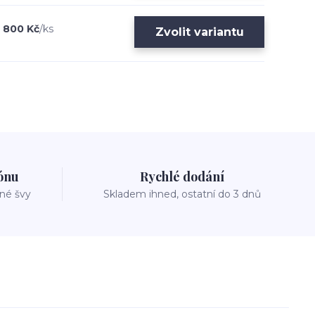
800 Kč
/
ks
Zvolit variantu
zónu
Rychlé dodání
vné švy
Skladem ihned, ostatní do 3 dnů