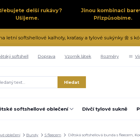
třebujete delší rukávy?
Jinou kombinaci bare
Ušijeme.
Přizpůsobíme.
na letní softshellové kalhoty, kraťasy a tylové sukýnky 🌼 s
ětský softshell
Doprava
Vzorník látek
Rozměry
Ví
Hledat
tské softshellové oblečení
Dívčí tylové sukně
P
ové oblečení
Bundy
S fleecem
Dětská softshellová bunda s fleecem, Ko