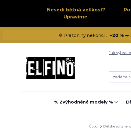
Nesedí běžná velikost?
Po
Upravíme.
🌼 Prázdniny nekončí ...
−20 %
☀️ 
Jak vybrat d
% Zvýhodněné modely %
Dě
Úvod
Dětské softshell