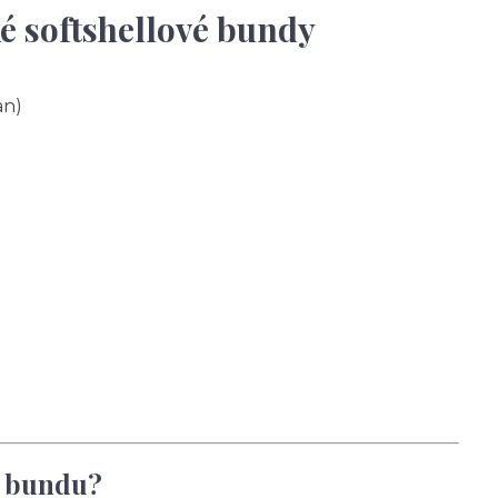
é softshellové bundy
an)
u bundu?