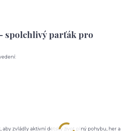
– spolehlivý parťák pro
vedení:
 aby zvládly aktivní dětský život plný pohybu, her a